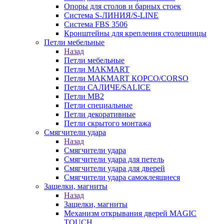
Опоры для столов и барных стоек
Система S-ЛИНИЯ/S-LINE
Система FBS 3506
Кронштейны для крепления столешницы
Петли мебельные
Назад
Петли мебельные
Петли MAKMART
Петли MAKMART КОРСО/CORSO
Петли САЛИЧЕ/SALICE
Петли MB2
Петли специальные
Петли декоративные
Петли скрытого монтажа
Смягчители удара
Назад
Смягчители удара
Смягчители удара для петель
Смягчители удара для дверей
Cмягчители удара самоклеящиеся
Защелки, магниты
Назад
Защелки, магниты
Механизм открывания дверей MAGIC
TOUCH