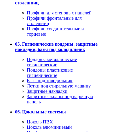
столешниц
Профили для стеновых панелей
Профили фронтальные для
столешниц
Профили соединительные и
торцевые
05. Гигиенические поддоны, защитные
накладки, базы под холодильник
Поддоны металлические
гигиенические
Поддоны пластиковые
гигиенические
Базы под холодильник
Лотки под стиральную машину
Защитные накладки
Защитные экраны под варочную
панель
06. Цокольные системы
Цоколь ПВХ
Цоколь алюминиевый