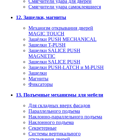
Смягчители удара для дверей
Cмягчители удара самоклеящиеся
12. Защелки, магниты
Механизм открывания дверей
MAGIC TOUCH
Защёлки PUSH MECHANICAL
Защелки T-PUSH
Защелки SALICE PUSH
MAGNETIC
Защелки SALICE PUSH
Защелки PUSH-LATCH и M-PUSH
Защелки
Магниты
Фиксаторы
13. Подъемные механизмы для мебели
Для складных вверх фасадов
Параллельного подъема
Наклонно-параллельного подъема
Наклонного подъема
Секретерные
Системы вертикального
открывания дверей