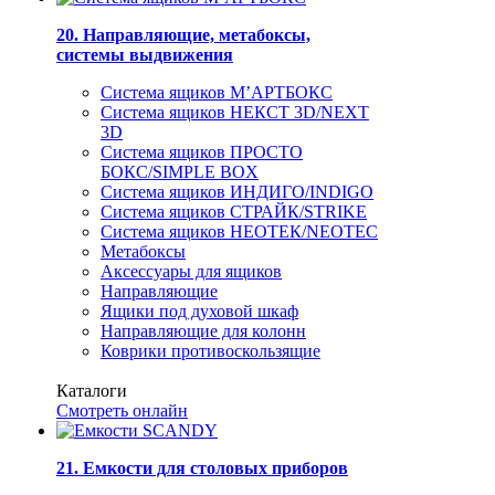
20. Направляющие, метабоксы,
системы выдвижения
Система ящиков М’АРТБОКС
Система ящиков НЕКСТ 3D/NEXT
3D
Система ящиков ПРОСТО
БОКС/SIMPLE BOX
Система ящиков ИНДИГО/INDIGO
Система ящиков СТРАЙК/STRIKE
Система ящиков НЕОТЕК/NEOTEC
Метабоксы
Аксессуары для ящиков
Направляющие
Ящики под духовой шкаф
Направляющие для колонн
Коврики противоскользящие
Каталоги
Смотреть онлайн
21. Емкости для столовых приборов