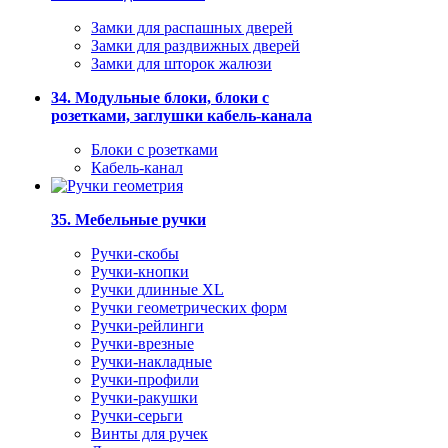
Замки для распашных дверей
Замки для раздвижных дверей
Замки для шторок жалюзи
34. Модульные блоки, блоки с
розетками, заглушки кабель-канала
Блоки с розетками
Кабель-канал
35. Мебельные ручки
Ручки-скобы
Ручки-кнопки
Ручки длинные XL
Ручки геометрических форм
Ручки-рейлинги
Ручки-врезные
Ручки-накладные
Ручки-профили
Ручки-ракушки
Ручки-серьги
Винты для ручек