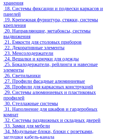
хранения
18.
Системы фиксации и подвески каркасов и
панелей
19.
Крепежная фурнитура, стяжки, системы
крепления
20.
Направляющие, метабоксы, системы
выдвижения
21.
Емкости для столовых приборов
22.
Декоративные элементы
23.
Менсолодержатели
24.
Вешалки и крючки для одежды
25.
Бокалодержатели, рейлинги и навесные
элементы
26.
Светильники
27.
Профили фасадные алюминиевые
28.
Профили для каркасных конструкций
29.
Системы алюминиевых и пластиковых
профилей
30.
Стеллажные системы
31.
Наполнение для шкафов и гардеробных
комнат
32.
Системы раздвижных и складных дверей
33.
Замки для мебели
34.
Модульные блоки, блоки с розетками,
заглушки кабель-канала