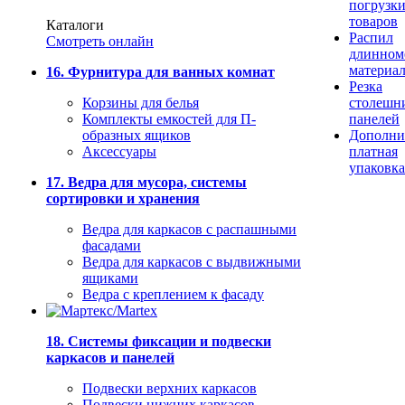
погрузк
товаров
Каталоги
Распил
Смотреть онлайн
длинном
материа
16. Фурнитура для ванных комнат
Резка
Корзины для белья
столешн
Комплекты емкостей для П-
панелей
образных ящиков
Дополни
Аксессуары
платная
упаковка
17. Ведра для мусора, системы
сортировки и хранения
Ведра для каркасов с распашными
фасадами
Ведра для каркасов с выдвижными
ящиками
Ведра с креплением к фасаду
18. Системы фиксации и подвески
каркасов и панелей
Подвески верхних каркасов
Подвески нижних каркасов