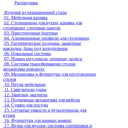
Распродажа
Изделия из нержавеющей стали
01.
Мебельная кромка
02.
Столешницы для кухни, кромка для
столешниц, стеновые панели
03.
Пристеночные бортики
04.
Алюминиевые профили для столешниц
05.
Гигиенические поддоны, защитные
накладки, базы под холодильник
06.
Цокольные системы
07.
Ножки под цоколь, опорные, колеса
08.
Системы трансформации столов,
механизмы поворота
09.
Механизмы и фурнитура для изготовления
столов
10.
Петли мебельные
11.
Смягчители удара
12.
Защелки, магниты
13.
Подъемные механизмы для мебели
14.
Сушки для посуды
15.
Сетчатые емкости и бутылочницы для
кухни
16.
Фурнитура для ванных комнат
17.
Ведра для мусора, системы сортировки и