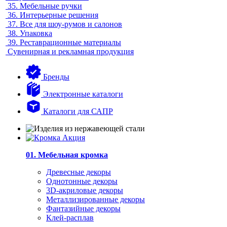
35.
Мебельные ручки
36.
Интерьерные решения
37.
Все для шоу-румов и салонов
38.
Упаковка
39.
Реставрационные материалы
Сувенирная и рекламная продукция
Бренды
Электронные каталоги
Каталоги для САПР
01. Мебельная кромка
Древесные декоры
Однотонные декоры
3D-акриловые декоры
Металлизированные декоры
Фантазийные декоры
Клей-расплав