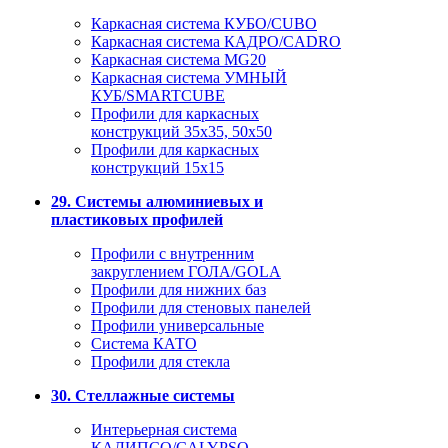
Каркасная система КУБО/CUBO
Каркасная система КАДРО/CADRO
Каркасная система MG20
Каркасная система УМНЫЙ
КУБ/SMARTCUBE
Профили для каркасных
конструкций 35x35, 50x50
Профили для каркасных
конструкций 15х15
29. Системы алюминиевых и
пластиковых профилей
Профили с внутренним
закруглением ГОЛА/GOLA
Профили для нижних баз
Профили для стеновых панелей
Профили универсальные
Система КАТО
Профили для стекла
30. Стеллажные системы
Интерьерная система
КАЛИПСО/CALYPSO