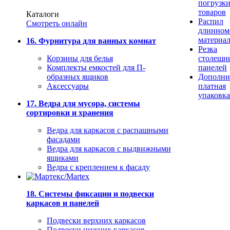
погрузк
товаров
Каталоги
Распил
Смотреть онлайн
длинном
материа
16. Фурнитура для ванных комнат
Резка
Корзины для белья
столешн
Комплекты емкостей для П-
панелей
образных ящиков
Дополни
Аксессуары
платная
упаковка
17. Ведра для мусора, системы
сортировки и хранения
Ведра для каркасов с распашными
фасадами
Ведра для каркасов с выдвижными
ящиками
Ведра с креплением к фасаду
18. Системы фиксации и подвески
каркасов и панелей
Подвески верхних каркасов
Подвески нижних каркасов