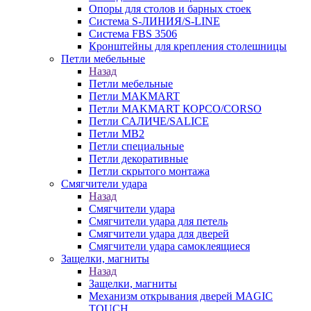
Опоры для столов и барных стоек
Система S-ЛИНИЯ/S-LINE
Система FBS 3506
Кронштейны для крепления столешницы
Петли мебельные
Назад
Петли мебельные
Петли MAKMART
Петли MAKMART КОРСО/CORSO
Петли САЛИЧЕ/SALICE
Петли MB2
Петли специальные
Петли декоративные
Петли скрытого монтажа
Смягчители удара
Назад
Смягчители удара
Смягчители удара для петель
Смягчители удара для дверей
Cмягчители удара самоклеящиеся
Защелки, магниты
Назад
Защелки, магниты
Механизм открывания дверей MAGIC
TOUCH