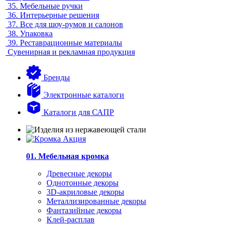
35.
Мебельные ручки
36.
Интерьерные решения
37.
Все для шоу-румов и салонов
38.
Упаковка
39.
Реставрационные материалы
Сувенирная и рекламная продукция
Бренды
Электронные каталоги
Каталоги для САПР
01. Мебельная кромка
Древесные декоры
Однотонные декоры
3D-акриловые декоры
Металлизированные декоры
Фантазийные декоры
Клей-расплав