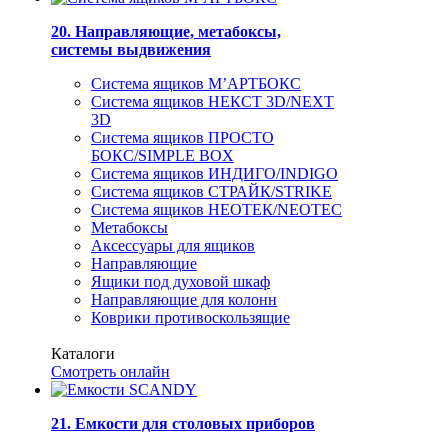
20. Направляющие, метабоксы,
системы выдвижения
Система ящиков М’АРТБОКС
Система ящиков НЕКСТ 3D/NEXT
3D
Система ящиков ПРОСТО
БОКС/SIMPLE BOX
Система ящиков ИНДИГО/INDIGO
Система ящиков СТРАЙК/STRIKE
Система ящиков НЕОТЕК/NEOTEC
Метабоксы
Аксессуары для ящиков
Направляющие
Ящики под духовой шкаф
Направляющие для колонн
Коврики противоскользящие
Каталоги
Смотреть онлайн
21. Емкости для столовых приборов