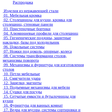
Распродажа
Изделия из нержавеющей стали
01.
Мебельная кромка
02.
Столешницы для кухни, кромка для
столешниц, стеновые панели
03.
Пристеночные бортики
04.
Алюминиевые профили для столешниц
05.
Гигиенические поддоны, защитные
накладки, базы под холодильник
06.
Цокольные системы
07.
Ножки под цоколь, опорные, колеса
08.
Системы трансформации столов,
механизмы поворота
09.
Механизмы и фурнитура для изготовления
столов
10.
Петли мебельные
11.
Смягчители удара
12.
Защелки, магниты
13.
Подъемные механизмы для мебели
14.
Сушки для посуды
15.
Сетчатые емкости и бутылочницы для
кухни
16.
Фурнитура для ванных комнат
17.
Ведра для мусора, системы сортировки и