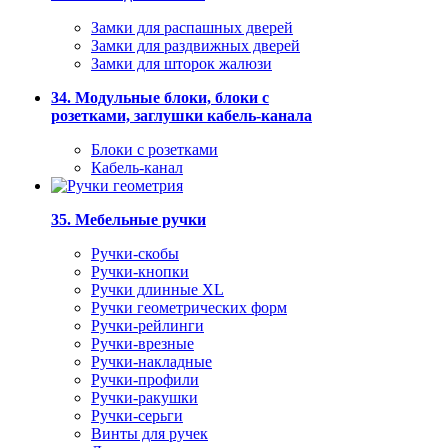
Замки для распашных дверей
Замки для раздвижных дверей
Замки для шторок жалюзи
34. Модульные блоки, блоки с
розетками, заглушки кабель-канала
Блоки с розетками
Кабель-канал
35. Мебельные ручки
Ручки-скобы
Ручки-кнопки
Ручки длинные XL
Ручки геометрических форм
Ручки-рейлинги
Ручки-врезные
Ручки-накладные
Ручки-профили
Ручки-ракушки
Ручки-серьги
Винты для ручек