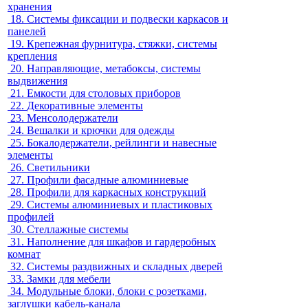
хранения
18.
Системы фиксации и подвески каркасов и
панелей
19.
Крепежная фурнитура, стяжки, системы
крепления
20.
Направляющие, метабоксы, системы
выдвижения
21.
Емкости для столовых приборов
22.
Декоративные элементы
23.
Менсолодержатели
24.
Вешалки и крючки для одежды
25.
Бокалодержатели, рейлинги и навесные
элементы
26.
Светильники
27.
Профили фасадные алюминиевые
28.
Профили для каркасных конструкций
29.
Системы алюминиевых и пластиковых
профилей
30.
Стеллажные системы
31.
Наполнение для шкафов и гардеробных
комнат
32.
Системы раздвижных и складных дверей
33.
Замки для мебели
34.
Модульные блоки, блоки с розетками,
заглушки кабель-канала