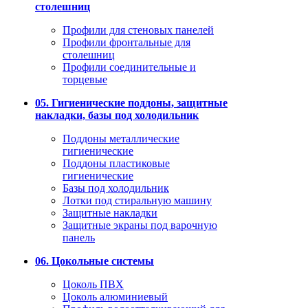
столешниц
Профили для стеновых панелей
Профили фронтальные для
столешниц
Профили соединительные и
торцевые
05. Гигиенические поддоны, защитные
накладки, базы под холодильник
Поддоны металлические
гигиенические
Поддоны пластиковые
гигиенические
Базы под холодильник
Лотки под стиральную машину
Защитные накладки
Защитные экраны под варочную
панель
06. Цокольные системы
Цоколь ПВХ
Цоколь алюминиевый