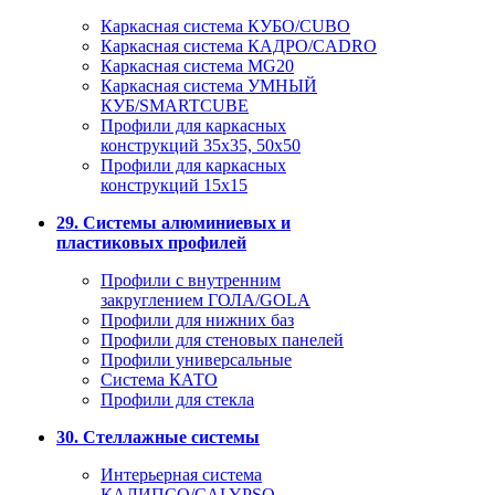
Каркасная система КУБО/CUBO
Каркасная система КАДРО/CADRO
Каркасная система MG20
Каркасная система УМНЫЙ
КУБ/SMARTCUBE
Профили для каркасных
конструкций 35x35, 50x50
Профили для каркасных
конструкций 15х15
29. Системы алюминиевых и
пластиковых профилей
Профили с внутренним
закруглением ГОЛА/GOLA
Профили для нижних баз
Профили для стеновых панелей
Профили универсальные
Система КАТО
Профили для стекла
30. Стеллажные системы
Интерьерная система
КАЛИПСО/CALYPSO