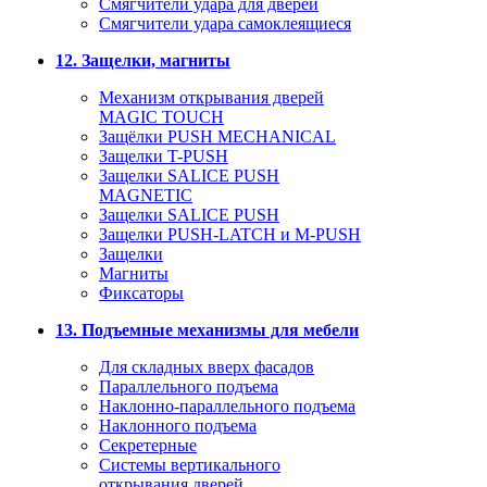
Смягчители удара для дверей
Cмягчители удара самоклеящиеся
12. Защелки, магниты
Механизм открывания дверей
MAGIC TOUCH
Защёлки PUSH MECHANICAL
Защелки T-PUSH
Защелки SALICE PUSH
MAGNETIC
Защелки SALICE PUSH
Защелки PUSH-LATCH и M-PUSH
Защелки
Магниты
Фиксаторы
13. Подъемные механизмы для мебели
Для складных вверх фасадов
Параллельного подъема
Наклонно-параллельного подъема
Наклонного подъема
Секретерные
Системы вертикального
открывания дверей