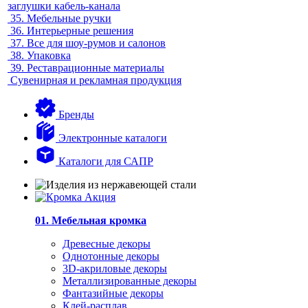
заглушки кабель-канала
35.
Мебельные ручки
36.
Интерьерные решения
37.
Все для шоу-румов и салонов
38.
Упаковка
39.
Реставрационные материалы
Сувенирная и рекламная продукция
Бренды
Электронные каталоги
Каталоги для САПР
01. Мебельная кромка
Древесные декоры
Однотонные декоры
3D-акриловые декоры
Металлизированные декоры
Фантазийные декоры
Клей-расплав