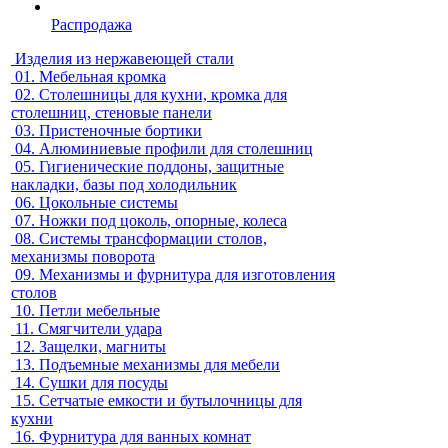
Распродажа
Изделия из нержавеющей стали
01.
Мебельная кромка
02.
Столешницы для кухни, кромка для
столешниц, стеновые панели
03.
Пристеночные бортики
04.
Алюминиевые профили для столешниц
05.
Гигиенические поддоны, защитные
накладки, базы под холодильник
06.
Цокольные системы
07.
Ножки под цоколь, опорные, колеса
08.
Системы трансформации столов,
механизмы поворота
09.
Механизмы и фурнитура для изготовления
столов
10.
Петли мебельные
11.
Смягчители удара
12.
Защелки, магниты
13.
Подъемные механизмы для мебели
14.
Сушки для посуды
15.
Сетчатые емкости и бутылочницы для
кухни
16.
Фурнитура для ванных комнат