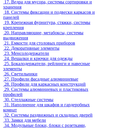
17.
Ведра для мусора, системы сортировки и
хранения
18.
Системы фиксации и подвески каркасов и
панелей
19.
Крепежная фурнитура, стяжки, системы
крепления
20.
Направляющие, метабоксы, системы
выдвижения
21.
Емкости для столовых приборов
22.
Декоративные элементы
23.
Менсолодержатели
24.
Вешалки и крючки для одежды
25.
Бокалодержатели, рейлинги и навесные
элементы
26.
Светильники
27.
Профили фасадные алюминиевые
28.
Профили для каркасных конструкций
29.
Системы алюминиевых и пластиковых
профилей
30.
Стеллажные системы
31.
Наполнение для шкафов и гардеробных
комнат
32.
Системы раздвижных и складных дверей
33.
Замки для мебели
34.
Модульные блоки, блоки с розетками,