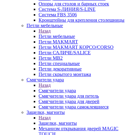
Опоры для столов и барных стоек
Система S-ЛИНИЯ/S-LINE
Система FBS 3506
Кронштейны для крепления столешницы
Петли мебельные
Назад
Петли мебельные
Петли MAKMART
Петли MAKMART КОРСО/CORSO
Петли САЛИЧЕ/SALICE
Петли MB2
Петли специальные
Петли декоративные
Петли скрытого монтажа
Смягчители удара
Назад
Смягчители удара
Смягчители удара для петель
Смягчители удара для дверей
Cмягчители удара самоклеящиеся
Защелки, магниты
Назад
Защелки, магниты
Механизм открывания дверей MAGIC
TOUCH