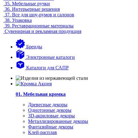
35.
Мебельные ручки
36.
Интерьерные решения
37.
Все для шоу-румов и салонов
38.
Упаковка
39.
Реставрационные материалы
Сувенирная и рекламная продукция
Бренды
Электронные каталоги
Каталоги для САПР
01. Мебельная кромка
Древесные декоры
Однотонные декоры
3D-акриловые декоры
Металлизированные декоры
Фантазийные декоры
Клей-расплав