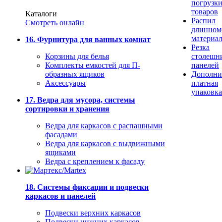
погрузк
товаров
Каталоги
Распил
Смотреть онлайн
длинном
материа
16. Фурнитура для ванных комнат
Резка
Корзины для белья
столешн
Комплекты емкостей для П-
панелей
образных ящиков
Дополни
Аксессуары
платная
упаковка
17. Ведра для мусора, системы
сортировки и хранения
Ведра для каркасов с распашными
фасадами
Ведра для каркасов с выдвижными
ящиками
Ведра с креплением к фасаду
18. Системы фиксации и подвески
каркасов и панелей
Подвески верхних каркасов
Подвески нижних каркасов