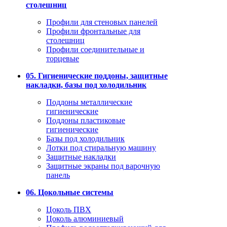
столешниц
Профили для стеновых панелей
Профили фронтальные для
столешниц
Профили соединительные и
торцевые
05. Гигиенические поддоны, защитные
накладки, базы под холодильник
Поддоны металлические
гигиенические
Поддоны пластиковые
гигиенические
Базы под холодильник
Лотки под стиральную машину
Защитные накладки
Защитные экраны под варочную
панель
06. Цокольные системы
Цоколь ПВХ
Цоколь алюминиевый