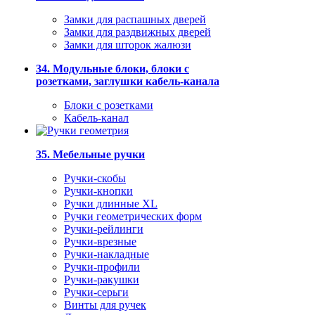
Замки для распашных дверей
Замки для раздвижных дверей
Замки для шторок жалюзи
34. Модульные блоки, блоки с
розетками, заглушки кабель-канала
Блоки с розетками
Кабель-канал
35. Мебельные ручки
Ручки-скобы
Ручки-кнопки
Ручки длинные XL
Ручки геометрических форм
Ручки-рейлинги
Ручки-врезные
Ручки-накладные
Ручки-профили
Ручки-ракушки
Ручки-серьги
Винты для ручек