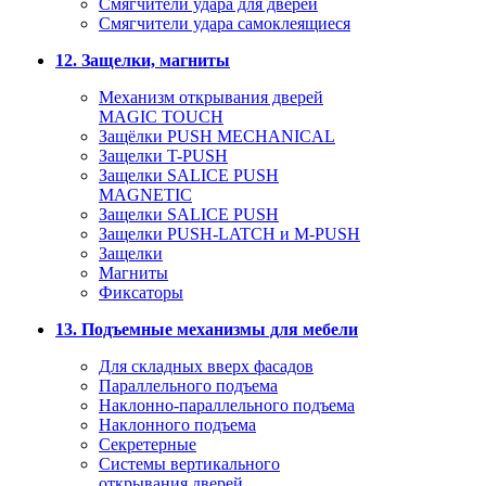
Смягчители удара для дверей
Cмягчители удара самоклеящиеся
12. Защелки, магниты
Механизм открывания дверей
MAGIC TOUCH
Защёлки PUSH MECHANICAL
Защелки T-PUSH
Защелки SALICE PUSH
MAGNETIC
Защелки SALICE PUSH
Защелки PUSH-LATCH и M-PUSH
Защелки
Магниты
Фиксаторы
13. Подъемные механизмы для мебели
Для складных вверх фасадов
Параллельного подъема
Наклонно-параллельного подъема
Наклонного подъема
Секретерные
Системы вертикального
открывания дверей