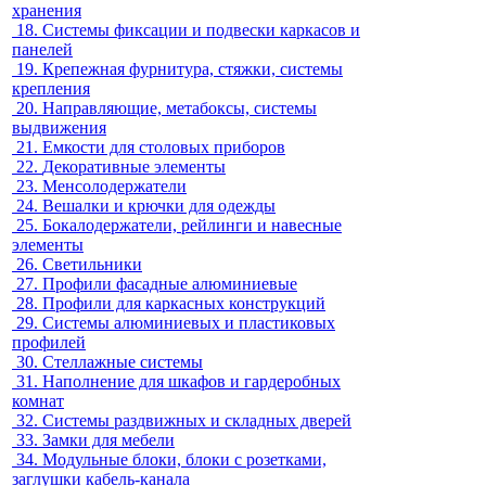
хранения
18.
Системы фиксации и подвески каркасов и
панелей
19.
Крепежная фурнитура, стяжки, системы
крепления
20.
Направляющие, метабоксы, системы
выдвижения
21.
Емкости для столовых приборов
22.
Декоративные элементы
23.
Менсолодержатели
24.
Вешалки и крючки для одежды
25.
Бокалодержатели, рейлинги и навесные
элементы
26.
Светильники
27.
Профили фасадные алюминиевые
28.
Профили для каркасных конструкций
29.
Системы алюминиевых и пластиковых
профилей
30.
Стеллажные системы
31.
Наполнение для шкафов и гардеробных
комнат
32.
Системы раздвижных и складных дверей
33.
Замки для мебели
34.
Модульные блоки, блоки с розетками,
заглушки кабель-канала