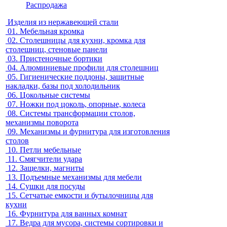
Распродажа
Изделия из нержавеющей стали
01.
Мебельная кромка
02.
Столешницы для кухни, кромка для
столешниц, стеновые панели
03.
Пристеночные бортики
04.
Алюминиевые профили для столешниц
05.
Гигиенические поддоны, защитные
накладки, базы под холодильник
06.
Цокольные системы
07.
Ножки под цоколь, опорные, колеса
08.
Системы трансформации столов,
механизмы поворота
09.
Механизмы и фурнитура для изготовления
столов
10.
Петли мебельные
11.
Смягчители удара
12.
Защелки, магниты
13.
Подъемные механизмы для мебели
14.
Сушки для посуды
15.
Сетчатые емкости и бутылочницы для
кухни
16.
Фурнитура для ванных комнат
17.
Ведра для мусора, системы сортировки и