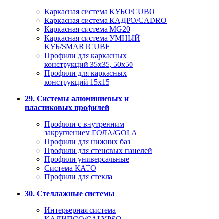
Каркасная система КУБО/CUBO
Каркасная система КАДРО/CADRO
Каркасная система MG20
Каркасная система УМНЫЙ
КУБ/SMARTCUBE
Профили для каркасных
конструкций 35x35, 50x50
Профили для каркасных
конструкций 15х15
29. Системы алюминиевых и
пластиковых профилей
Профили с внутренним
закруглением ГОЛА/GOLA
Профили для нижних баз
Профили для стеновых панелей
Профили универсальные
Система КАТО
Профили для стекла
30. Стеллажные системы
Интерьерная система
КАЛИПСО/CALYPSO