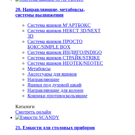
20. Направляющие, метабоксы,
системы выдвижения
Система ящиков М’АРТБОКС
Система ящиков НЕКСТ 3D/NEXT
3D
Система ящиков ПРОСТО
БОКС/SIMPLE BOX
Система ящиков ИНДИГО/INDIGO
Система ящиков СТРАЙК/STRIKE
Система ящиков НЕОТЕК/NEOTEC
Метабоксы
Аксессуары для ящиков
Направляющие
Ящики под духовой шкаф
Направляющие для колонн
Коврики противоскользящие
Каталоги
Смотреть онлайн
21. Емкости для столовых приборов