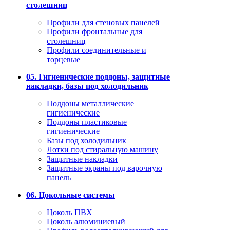
столешниц
Профили для стеновых панелей
Профили фронтальные для
столешниц
Профили соединительные и
торцевые
05. Гигиенические поддоны, защитные
накладки, базы под холодильник
Поддоны металлические
гигиенические
Поддоны пластиковые
гигиенические
Базы под холодильник
Лотки под стиральную машину
Защитные накладки
Защитные экраны под варочную
панель
06. Цокольные системы
Цоколь ПВХ
Цоколь алюминиевый