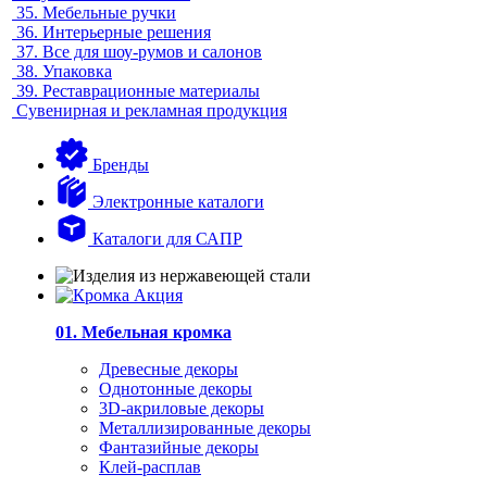
35.
Мебельные ручки
36.
Интерьерные решения
37.
Все для шоу-румов и салонов
38.
Упаковка
39.
Реставрационные материалы
Сувенирная и рекламная продукция
Бренды
Электронные каталоги
Каталоги для САПР
01. Мебельная кромка
Древесные декоры
Однотонные декоры
3D-акриловые декоры
Металлизированные декоры
Фантазийные декоры
Клей-расплав