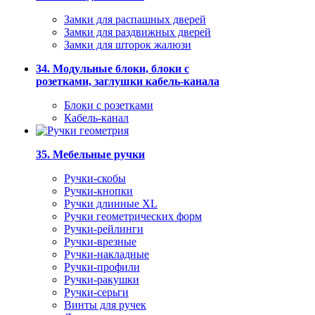
Замки для распашных дверей
Замки для раздвижных дверей
Замки для шторок жалюзи
34. Модульные блоки, блоки с
розетками, заглушки кабель-канала
Блоки с розетками
Кабель-канал
35. Мебельные ручки
Ручки-скобы
Ручки-кнопки
Ручки длинные XL
Ручки геометрических форм
Ручки-рейлинги
Ручки-врезные
Ручки-накладные
Ручки-профили
Ручки-ракушки
Ручки-серьги
Винты для ручек