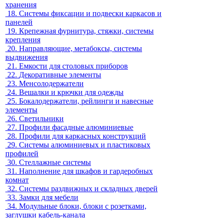
хранения
18.
Системы фиксации и подвески каркасов и
панелей
19.
Крепежная фурнитура, стяжки, системы
крепления
20.
Направляющие, метабоксы, системы
выдвижения
21.
Емкости для столовых приборов
22.
Декоративные элементы
23.
Менсолодержатели
24.
Вешалки и крючки для одежды
25.
Бокалодержатели, рейлинги и навесные
элементы
26.
Светильники
27.
Профили фасадные алюминиевые
28.
Профили для каркасных конструкций
29.
Системы алюминиевых и пластиковых
профилей
30.
Стеллажные системы
31.
Наполнение для шкафов и гардеробных
комнат
32.
Системы раздвижных и складных дверей
33.
Замки для мебели
34.
Модульные блоки, блоки с розетками,
заглушки кабель-канала