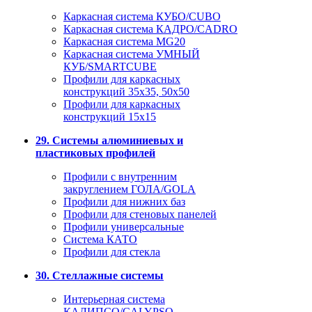
Каркасная система КУБО/CUBO
Каркасная система КАДРО/CADRO
Каркасная система MG20
Каркасная система УМНЫЙ
КУБ/SMARTCUBE
Профили для каркасных
конструкций 35x35, 50x50
Профили для каркасных
конструкций 15х15
29. Системы алюминиевых и
пластиковых профилей
Профили с внутренним
закруглением ГОЛА/GOLA
Профили для нижних баз
Профили для стеновых панелей
Профили универсальные
Система КАТО
Профили для стекла
30. Стеллажные системы
Интерьерная система
КАЛИПСО/CALYPSO