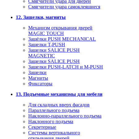
Смягчители удара для дверей
Cмягчители удара самоклеящиеся
12. Защелки, магниты
Механизм открывания дверей
MAGIC TOUCH
Защёлки PUSH MECHANICAL
Защелки T-PUSH
Защелки SALICE PUSH
MAGNETIC
Защелки SALICE PUSH
Защелки PUSH-LATCH и M-PUSH
Защелки
Магниты
Фиксаторы
13. Подъемные механизмы для мебели
Для складных вверх фасадов
Параллельного подъема
Наклонно-параллельного подъема
Наклонного подъема
Секретерные
Системы вертикального
открывания дверей