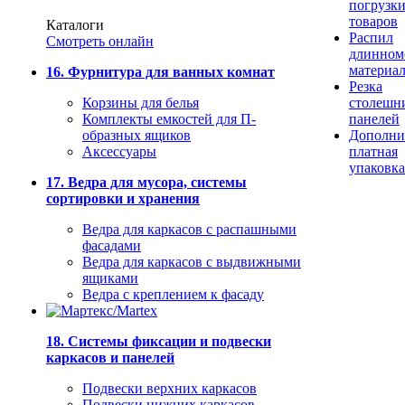
погрузк
товаров
Каталоги
Распил
Смотреть онлайн
длинном
материа
16. Фурнитура для ванных комнат
Резка
Корзины для белья
столешн
Комплекты емкостей для П-
панелей
образных ящиков
Дополни
Аксессуары
платная
упаковка
17. Ведра для мусора, системы
сортировки и хранения
Ведра для каркасов с распашными
фасадами
Ведра для каркасов с выдвижными
ящиками
Ведра с креплением к фасаду
18. Системы фиксации и подвески
каркасов и панелей
Подвески верхних каркасов
Подвески нижних каркасов