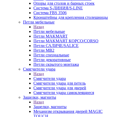
Опоры для столов и барных стоек
Система S-ЛИНИЯ/S-LINE
Система FBS 3506
Кронштейны для крепления столешницы
Петли мебельные
Назад
Петли мебельные
Петли MAKMART
Петли MAKMART КОРСО/CORSO
Петли САЛИЧЕ/SALICE
Петли MB2
Петли специальные
Петли декоративные
Петли скрытого монтажа
Смягчители удара
Назад
Смягчители удара
Смягчители удара для петель
Смягчители удара для дверей
Cмягчители удара самоклеящиеся
Защелки, магниты
Назад
Защелки, магниты
Механизм открывания дверей MAGIC
TOUCH