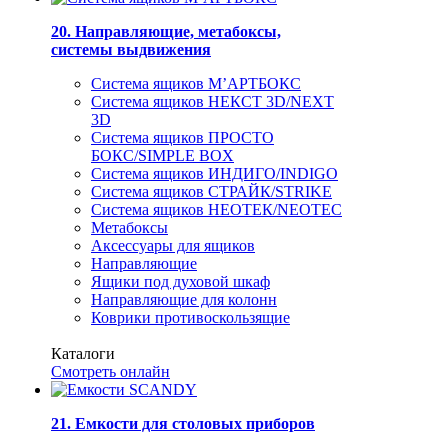
20. Направляющие, метабоксы,
системы выдвижения
Система ящиков М’АРТБОКС
Система ящиков НЕКСТ 3D/NEXT
3D
Система ящиков ПРОСТО
БОКС/SIMPLE BOX
Система ящиков ИНДИГО/INDIGO
Система ящиков СТРАЙК/STRIKE
Система ящиков НЕОТЕК/NEOTEC
Метабоксы
Аксессуары для ящиков
Направляющие
Ящики под духовой шкаф
Направляющие для колонн
Коврики противоскользящие
Каталоги
Смотреть онлайн
21. Емкости для столовых приборов