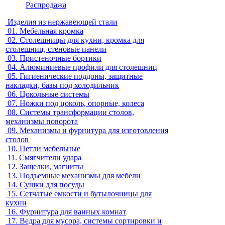
Распродажа
Изделия из нержавеющей стали
01.
Мебельная кромка
02.
Столешницы для кухни, кромка для
столешниц, стеновые панели
03.
Пристеночные бортики
04.
Алюминиевые профили для столешниц
05.
Гигиенические поддоны, защитные
накладки, базы под холодильник
06.
Цокольные системы
07.
Ножки под цоколь, опорные, колеса
08.
Системы трансформации столов,
механизмы поворота
09.
Механизмы и фурнитура для изготовления
столов
10.
Петли мебельные
11.
Смягчители удара
12.
Защелки, магниты
13.
Подъемные механизмы для мебели
14.
Сушки для посуды
15.
Сетчатые емкости и бутылочницы для
кухни
16.
Фурнитура для ванных комнат
17.
Ведра для мусора, системы сортировки и