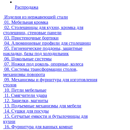
Распродажа
Изделия из нержавеющей стали
01.
Мебельная кромка
02.
Столешницы для кухни, кромка для
столешниц, стеновые панели
03.
Пристеночные бортики
04.
Алюминиевые профили для столешниц
05.
Гигиенические поддоны, защитные
накладки, базы под холодильник
06.
Цокольные системы
07.
Ножки под цоколь, опорные, колеса
08.
Системы трансформации столов,
механизмы поворота
09.
Механизмы и фурнитура для изготовления
столов
10.
Петли мебельные
11.
Смягчители удара
12.
Защелки, магниты
13.
Подъемные механизмы для мебели
14.
Сушки для посуды
15.
Сетчатые емкости и бутылочницы для
кухни
16.
Фурнитура для ванных комнат