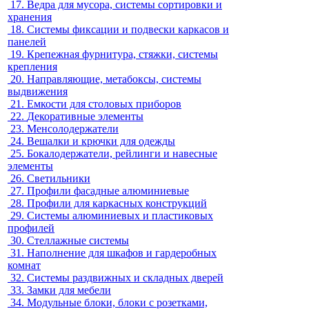
17.
Ведра для мусора, системы сортировки и
хранения
18.
Системы фиксации и подвески каркасов и
панелей
19.
Крепежная фурнитура, стяжки, системы
крепления
20.
Направляющие, метабоксы, системы
выдвижения
21.
Емкости для столовых приборов
22.
Декоративные элементы
23.
Менсолодержатели
24.
Вешалки и крючки для одежды
25.
Бокалодержатели, рейлинги и навесные
элементы
26.
Светильники
27.
Профили фасадные алюминиевые
28.
Профили для каркасных конструкций
29.
Системы алюминиевых и пластиковых
профилей
30.
Стеллажные системы
31.
Наполнение для шкафов и гардеробных
комнат
32.
Системы раздвижных и складных дверей
33.
Замки для мебели
34.
Модульные блоки, блоки с розетками,