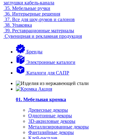
заглушки кабель-канала
35.
Мебельные ручки
36.
Интерьерные решения
37.
Все для шоу-румов и салонов
38.
Упаковка
39.
Реставрационные материалы
Сувенирная и рекламная продукция
Бренды
Электронные каталоги
Каталоги для САПР
01. Мебельная кромка
Древесные декоры
Однотонные декоры
3D-акриловые декоры
Металлизированные декоры
Фантазийные декоры
Клей-расплав