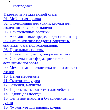
Распродажа
Изделия из нержавеющей стали
01.
Мебельная кромка
02.
Столешницы для кухни, кромка для
столешниц, стеновые панели
03.
Пристеночные бортики
04.
Алюминиевые профили для столешниц
05.
Гигиенические поддоны, защитные
накладки, базы под холодильник
06.
Цокольные системы
07.
Ножки под цоколь, опорные, колеса
08.
Системы трансформации столов,
механизмы поворота
09.
Механизмы и фурнитура для изготовления
столов
10.
Петли мебельные
11.
Смягчители удара
12.
Защелки, магниты
13.
Подъемные механизмы для мебели
14.
Сушки для посуды
15.
Сетчатые емкости и бутылочницы для
кухни
16.
Фурнитура для ванных комнат