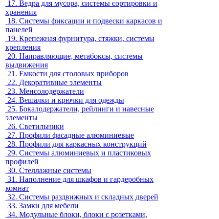
17.
Ведра для мусора, системы сортировки и
хранения
18.
Системы фиксации и подвески каркасов и
панелей
19.
Крепежная фурнитура, стяжки, системы
крепления
20.
Направляющие, метабоксы, системы
выдвижения
21.
Емкости для столовых приборов
22.
Декоративные элементы
23.
Менсолодержатели
24.
Вешалки и крючки для одежды
25.
Бокалодержатели, рейлинги и навесные
элементы
26.
Светильники
27.
Профили фасадные алюминиевые
28.
Профили для каркасных конструкций
29.
Системы алюминиевых и пластиковых
профилей
30.
Стеллажные системы
31.
Наполнение для шкафов и гардеробных
комнат
32.
Системы раздвижных и складных дверей
33.
Замки для мебели
34.
Модульные блоки, блоки с розетками,