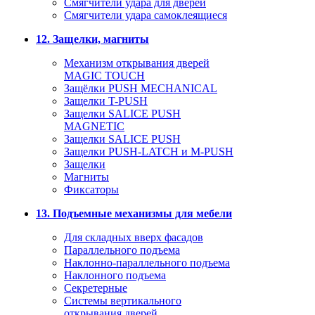
Смягчители удара для дверей
Cмягчители удара самоклеящиеся
12. Защелки, магниты
Механизм открывания дверей
MAGIC TOUCH
Защёлки PUSH MECHANICAL
Защелки T-PUSH
Защелки SALICE PUSH
MAGNETIC
Защелки SALICE PUSH
Защелки PUSH-LATCH и M-PUSH
Защелки
Магниты
Фиксаторы
13. Подъемные механизмы для мебели
Для складных вверх фасадов
Параллельного подъема
Наклонно-параллельного подъема
Наклонного подъема
Секретерные
Системы вертикального
открывания дверей