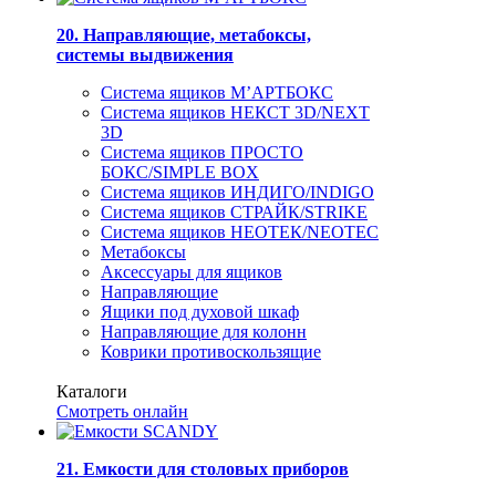
20. Направляющие, метабоксы,
системы выдвижения
Система ящиков М’АРТБОКС
Система ящиков НЕКСТ 3D/NEXT
3D
Система ящиков ПРОСТО
БОКС/SIMPLE BOX
Система ящиков ИНДИГО/INDIGO
Система ящиков СТРАЙК/STRIKE
Система ящиков НЕОТЕК/NEOTEC
Метабоксы
Аксессуары для ящиков
Направляющие
Ящики под духовой шкаф
Направляющие для колонн
Коврики противоскользящие
Каталоги
Смотреть онлайн
21. Емкости для столовых приборов