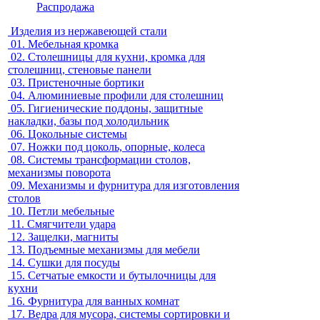
Распродажа
Изделия из нержавеющей стали
01.
Мебельная кромка
02.
Столешницы для кухни, кромка для
столешниц, стеновые панели
03.
Пристеночные бортики
04.
Алюминиевые профили для столешниц
05.
Гигиенические поддоны, защитные
накладки, базы под холодильник
06.
Цокольные системы
07.
Ножки под цоколь, опорные, колеса
08.
Системы трансформации столов,
механизмы поворота
09.
Механизмы и фурнитура для изготовления
столов
10.
Петли мебельные
11.
Смягчители удара
12.
Защелки, магниты
13.
Подъемные механизмы для мебели
14.
Сушки для посуды
15.
Сетчатые емкости и бутылочницы для
кухни
16.
Фурнитура для ванных комнат
17.
Ведра для мусора, системы сортировки и