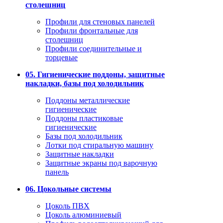
столешниц
Профили для стеновых панелей
Профили фронтальные для
столешниц
Профили соединительные и
торцевые
05. Гигиенические поддоны, защитные
накладки, базы под холодильник
Поддоны металлические
гигиенические
Поддоны пластиковые
гигиенические
Базы под холодильник
Лотки под стиральную машину
Защитные накладки
Защитные экраны под варочную
панель
06. Цокольные системы
Цоколь ПВХ
Цоколь алюминиевый