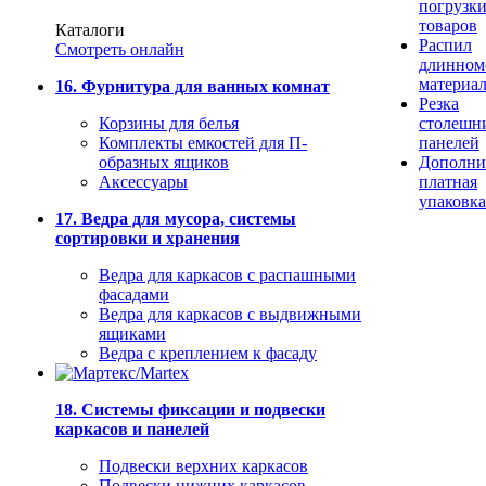
погрузк
товаров
Каталоги
Распил
Смотреть онлайн
длинном
материа
16. Фурнитура для ванных комнат
Резка
Корзины для белья
столешн
Комплекты емкостей для П-
панелей
образных ящиков
Дополни
Аксессуары
платная
упаковка
17. Ведра для мусора, системы
сортировки и хранения
Ведра для каркасов с распашными
фасадами
Ведра для каркасов с выдвижными
ящиками
Ведра с креплением к фасаду
18. Системы фиксации и подвески
каркасов и панелей
Подвески верхних каркасов
Подвески нижних каркасов