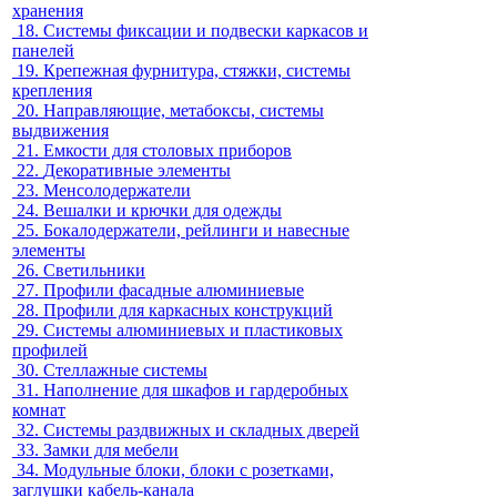
хранения
18.
Системы фиксации и подвески каркасов и
панелей
19.
Крепежная фурнитура, стяжки, системы
крепления
20.
Направляющие, метабоксы, системы
выдвижения
21.
Емкости для столовых приборов
22.
Декоративные элементы
23.
Менсолодержатели
24.
Вешалки и крючки для одежды
25.
Бокалодержатели, рейлинги и навесные
элементы
26.
Светильники
27.
Профили фасадные алюминиевые
28.
Профили для каркасных конструкций
29.
Системы алюминиевых и пластиковых
профилей
30.
Стеллажные системы
31.
Наполнение для шкафов и гардеробных
комнат
32.
Системы раздвижных и складных дверей
33.
Замки для мебели
34.
Модульные блоки, блоки с розетками,
заглушки кабель-канала