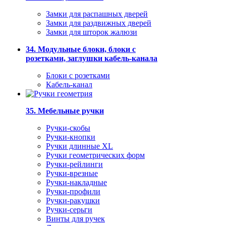
Замки для распашных дверей
Замки для раздвижных дверей
Замки для шторок жалюзи
34. Модульные блоки, блоки с
розетками, заглушки кабель-канала
Блоки с розетками
Кабель-канал
35. Мебельные ручки
Ручки-скобы
Ручки-кнопки
Ручки длинные XL
Ручки геометрических форм
Ручки-рейлинги
Ручки-врезные
Ручки-накладные
Ручки-профили
Ручки-ракушки
Ручки-серьги
Винты для ручек