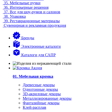
35.
Мебельные ручки
36.
Интерьерные решения
37.
Все для шоу-румов и салонов
38.
Упаковка
39.
Реставрационные материалы
Сувенирная и рекламная продукция
Бренды
Электронные каталоги
Каталоги для САПР
01. Мебельная кромка
Древесные декоры
Однотонные декоры
3D-акриловые декоры
Металлизированные декоры
Фантазийные декоры
Клей-расплав