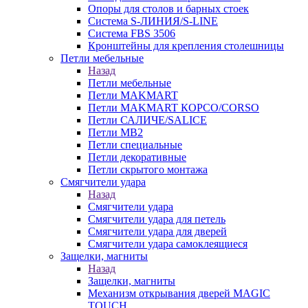
Опоры для столов и барных стоек
Система S-ЛИНИЯ/S-LINE
Система FBS 3506
Кронштейны для крепления столешницы
Петли мебельные
Назад
Петли мебельные
Петли MAKMART
Петли MAKMART КОРСО/CORSO
Петли САЛИЧЕ/SALICE
Петли MB2
Петли специальные
Петли декоративные
Петли скрытого монтажа
Смягчители удара
Назад
Смягчители удара
Смягчители удара для петель
Смягчители удара для дверей
Cмягчители удара самоклеящиеся
Защелки, магниты
Назад
Защелки, магниты
Механизм открывания дверей MAGIC
TOUCH