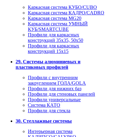
Каркасная система КУБО/CUBO
Каркасная система КАДРО/CADRO
Каркасная система MG20
Каркасная система УМНЫЙ
КУБ/SMARTCUBE
Профили для каркасных
конструкций 35x35, 50x50
Профили для каркасных
конструкций 15х15
29. Системы алюминиевых и
пластиковых профилей
Профили с внутренним
закруглением ГОЛА/GOLA
Профили для нижних баз
Профили для стеновых панелей
Профили универсальные
Система КАТО
Профили для стекла
30. Стеллажные системы
Интерьерная система
КАЛИПСО/CALYPSO