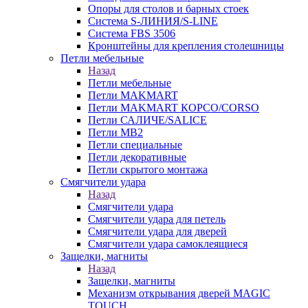
Опоры для столов и барных стоек
Система S-ЛИНИЯ/S-LINE
Система FBS 3506
Кронштейны для крепления столешницы
Петли мебельные
Назад
Петли мебельные
Петли MAKMART
Петли MAKMART КОРСО/CORSO
Петли САЛИЧЕ/SALICE
Петли MB2
Петли специальные
Петли декоративные
Петли скрытого монтажа
Смягчители удара
Назад
Смягчители удара
Смягчители удара для петель
Смягчители удара для дверей
Cмягчители удара самоклеящиеся
Защелки, магниты
Назад
Защелки, магниты
Механизм открывания дверей MAGIC
TOUCH