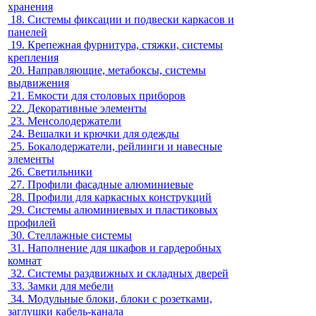
хранения
18.
Системы фиксации и подвески каркасов и
панелей
19.
Крепежная фурнитура, стяжки, системы
крепления
20.
Направляющие, метабоксы, системы
выдвижения
21.
Емкости для столовых приборов
22.
Декоративные элементы
23.
Менсолодержатели
24.
Вешалки и крючки для одежды
25.
Бокалодержатели, рейлинги и навесные
элементы
26.
Светильники
27.
Профили фасадные алюминиевые
28.
Профили для каркасных конструкций
29.
Системы алюминиевых и пластиковых
профилей
30.
Стеллажные системы
31.
Наполнение для шкафов и гардеробных
комнат
32.
Системы раздвижных и складных дверей
33.
Замки для мебели
34.
Модульные блоки, блоки с розетками,
заглушки кабель-канала