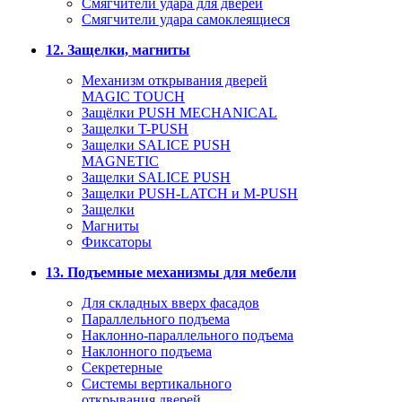
Смягчители удара для дверей
Cмягчители удара самоклеящиеся
12. Защелки, магниты
Механизм открывания дверей
MAGIC TOUCH
Защёлки PUSH MECHANICAL
Защелки T-PUSH
Защелки SALICE PUSH
MAGNETIC
Защелки SALICE PUSH
Защелки PUSH-LATCH и M-PUSH
Защелки
Магниты
Фиксаторы
13. Подъемные механизмы для мебели
Для складных вверх фасадов
Параллельного подъема
Наклонно-параллельного подъема
Наклонного подъема
Секретерные
Системы вертикального
открывания дверей