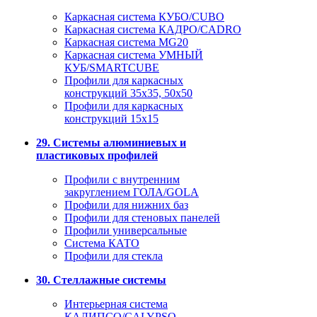
Каркасная система КУБО/CUBO
Каркасная система КАДРО/CADRO
Каркасная система MG20
Каркасная система УМНЫЙ
КУБ/SMARTCUBE
Профили для каркасных
конструкций 35x35, 50x50
Профили для каркасных
конструкций 15х15
29. Системы алюминиевых и
пластиковых профилей
Профили с внутренним
закруглением ГОЛА/GOLA
Профили для нижних баз
Профили для стеновых панелей
Профили универсальные
Система КАТО
Профили для стекла
30. Стеллажные системы
Интерьерная система
КАЛИПСО/CALYPSO