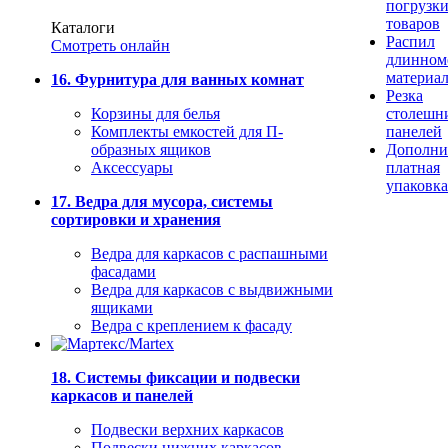
погрузк
товаров
Каталоги
Распил
Смотреть онлайн
длинном
материа
16. Фурнитура для ванных комнат
Резка
Корзины для белья
столешн
Комплекты емкостей для П-
панелей
образных ящиков
Дополни
Аксессуары
платная
упаковка
17. Ведра для мусора, системы
сортировки и хранения
Ведра для каркасов с распашными
фасадами
Ведра для каркасов с выдвижными
ящиками
Ведра с креплением к фасаду
18. Системы фиксации и подвески
каркасов и панелей
Подвески верхних каркасов
Подвески нижних каркасов