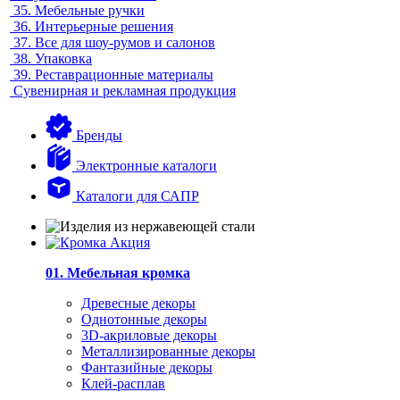
35.
Мебельные ручки
36.
Интерьерные решения
37.
Все для шоу-румов и салонов
38.
Упаковка
39.
Реставрационные материалы
Сувенирная и рекламная продукция
Бренды
Электронные каталоги
Каталоги для САПР
01. Мебельная кромка
Древесные декоры
Однотонные декоры
3D-акриловые декоры
Металлизированные декоры
Фантазийные декоры
Клей-расплав