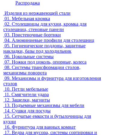
Распродажа
Изделия из нержавеющей стали
01.
Мебельная кромка
02.
Столешницы для кухни, кромка для
столешниц, стеновые панели
03.
Пристеночные бортики
04.
Алюминиевые профили для столешниц
05.
Гигиенические поддоны, защитные
накладки, базы под холодильник
06.
Цокольные системы
07.
Ножки под цоколь, опорные, колеса
08.
Системы трансформации столов,
механизмы поворота
09.
Механизмы и фурнитура для изготовления
столов
10.
Петли мебельные
11.
Смягчители удара
12.
Защелки, магниты
13.
Подъемные механизмы для мебели
14.
Сушки для посуды
15.
Сетчатые емкости и бутылочницы для
кухни
16.
Фурнитура для ванных комнат
17.
Ведра для мусора, системы сортировки и