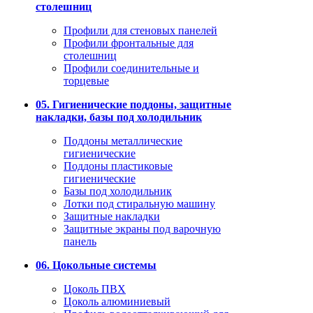
столешниц
Профили для стеновых панелей
Профили фронтальные для
столешниц
Профили соединительные и
торцевые
05. Гигиенические поддоны, защитные
накладки, базы под холодильник
Поддоны металлические
гигиенические
Поддоны пластиковые
гигиенические
Базы под холодильник
Лотки под стиральную машину
Защитные накладки
Защитные экраны под варочную
панель
06. Цокольные системы
Цоколь ПВХ
Цоколь алюминиевый