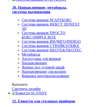
20. Направляющие, метабоксы,
системы выдвижения
Система ящиков М’АРТБОКС
Система ящиков НЕКСТ 3D/NEXT
3D
Система ящиков ПРОСТО
БОКС/SIMPLE BOX
Система ящиков ИНДИГО/INDIGO
Система ящиков СТРАЙК/STRIKE
Система ящиков НЕОТЕК/NEOTEC
Метабоксы
Аксессуары для ящиков
Направляющие
Ящики под духовой шкаф
Направляющие для колонн
Коврики противоскользящие
Каталоги
Смотреть онлайн
21. Емкости для столовых приборов