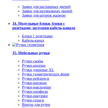
Замки для распашных дверей
Замки для раздвижных дверей
Замки для шторок жалюзи
34. Модульные блоки, блоки с
розетками, заглушки кабель-канала
Блоки с розетками
Кабель-канал
35. Мебельные ручки
Ручки-скобы
Ручки-кнопки
Ручки длинные XL
Ручки геометрических форм
Ручки-рейлинги
Ручки-врезные
Ручки-накладные
Ручки-профили
Ручки-ракушки
Ручки-серьги
Винты для ручек