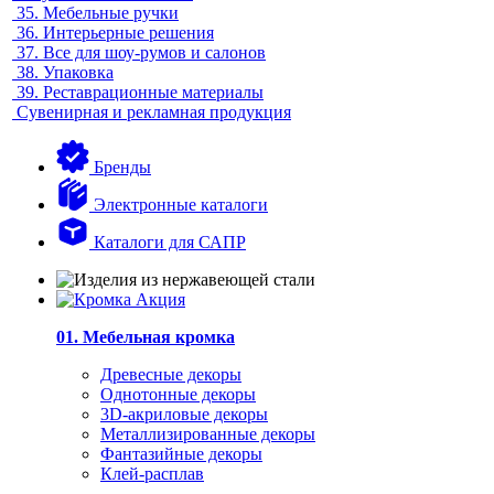
35.
Мебельные ручки
36.
Интерьерные решения
37.
Все для шоу-румов и салонов
38.
Упаковка
39.
Реставрационные материалы
Сувенирная и рекламная продукция
Бренды
Электронные каталоги
Каталоги для САПР
01. Мебельная кромка
Древесные декоры
Однотонные декоры
3D-акриловые декоры
Металлизированные декоры
Фантазийные декоры
Клей-расплав