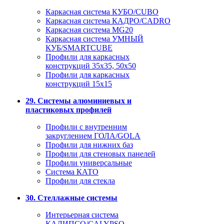
Каркасная система КУБО/CUBO
Каркасная система КАДРО/CADRO
Каркасная система MG20
Каркасная система УМНЫЙ
КУБ/SMARTCUBE
Профили для каркасных
конструкций 35x35, 50x50
Профили для каркасных
конструкций 15х15
29. Системы алюминиевых и
пластиковых профилей
Профили с внутренним
закруглением ГОЛА/GOLA
Профили для нижних баз
Профили для стеновых панелей
Профили универсальные
Система КАТО
Профили для стекла
30. Стеллажные системы
Интерьерная система
КАЛИПСО/CALYPSO