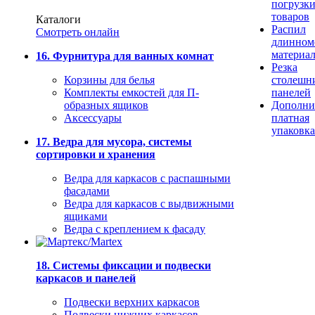
погрузк
товаров
Каталоги
Распил
Смотреть онлайн
длинном
материа
16. Фурнитура для ванных комнат
Резка
Корзины для белья
столешн
Комплекты емкостей для П-
панелей
образных ящиков
Дополни
Аксессуары
платная
упаковка
17. Ведра для мусора, системы
сортировки и хранения
Ведра для каркасов с распашными
фасадами
Ведра для каркасов с выдвижными
ящиками
Ведра с креплением к фасаду
18. Системы фиксации и подвески
каркасов и панелей
Подвески верхних каркасов
Подвески нижних каркасов