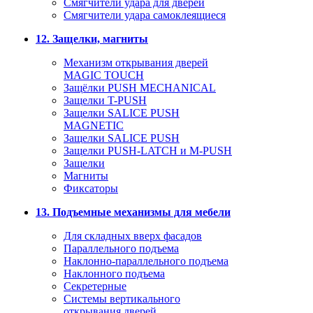
Смягчители удара для дверей
Cмягчители удара самоклеящиеся
12. Защелки, магниты
Механизм открывания дверей
MAGIC TOUCH
Защёлки PUSH MECHANICAL
Защелки T-PUSH
Защелки SALICE PUSH
MAGNETIC
Защелки SALICE PUSH
Защелки PUSH-LATCH и M-PUSH
Защелки
Магниты
Фиксаторы
13. Подъемные механизмы для мебели
Для складных вверх фасадов
Параллельного подъема
Наклонно-параллельного подъема
Наклонного подъема
Секретерные
Системы вертикального
открывания дверей