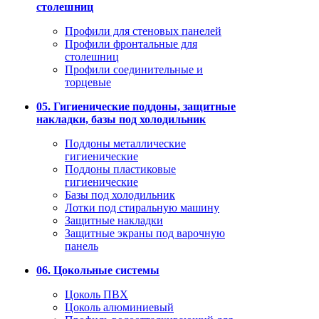
столешниц
Профили для стеновых панелей
Профили фронтальные для
столешниц
Профили соединительные и
торцевые
05. Гигиенические поддоны, защитные
накладки, базы под холодильник
Поддоны металлические
гигиенические
Поддоны пластиковые
гигиенические
Базы под холодильник
Лотки под стиральную машину
Защитные накладки
Защитные экраны под варочную
панель
06. Цокольные системы
Цоколь ПВХ
Цоколь алюминиевый