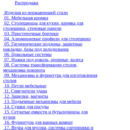
Распродажа
Изделия из нержавеющей стали
01.
Мебельная кромка
02.
Столешницы для кухни, кромка для
столешниц, стеновые панели
03.
Пристеночные бортики
04.
Алюминиевые профили для столешниц
05.
Гигиенические поддоны, защитные
накладки, базы под холодильник
06.
Цокольные системы
07.
Ножки под цоколь, опорные, колеса
08.
Системы трансформации столов,
механизмы поворота
09.
Механизмы и фурнитура для изготовления
столов
10.
Петли мебельные
11.
Смягчители удара
12.
Защелки, магниты
13.
Подъемные механизмы для мебели
14.
Сушки для посуды
15.
Сетчатые емкости и бутылочницы для
кухни
16.
Фурнитура для ванных комнат
17.
Ведра для мусора, системы сортировки и