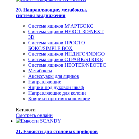
20. Направляющие, метабоксы,
системы выдвижения
Система ящиков М’АРТБОКС
Система ящиков НЕКСТ 3D/NEXT
3D
Система ящиков ПРОСТО
БОКС/SIMPLE BOX
Система ящиков ИНДИГО/INDIGO
Система ящиков СТРАЙК/STRIKE
Система ящиков НЕОТЕК/NEOTEC
Метабоксы
Аксессуары для ящиков
Направляющие
Ящики под духовой шкаф
Направляющие для колонн
Коврики противоскользящие
Каталоги
Смотреть онлайн
21. Емкости для столовых приборов