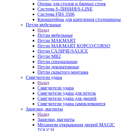
Опоры для столов и барных стоек
Система S-ЛИНИЯ/S-LINE
Система FBS 3506
Кронштейны для крепления столешницы
Петли мебельные
Назад
Петли мебельные
Петли MAKMART
Петли MAKMART КОРСО/CORSO
Петли САЛИЧЕ/SALICE
Петли MB2
Петли специальные
Петли декоративные
Петли скрытого монтажа
Смягчители удара
Назад
Смягчители удара
Смягчители удара для петель
Смягчители удара для дверей
Cмягчители удара самоклеящиеся
Защелки, магниты
Назад
Защелки, магниты
Механизм открывания дверей MAGIC
TOUCH