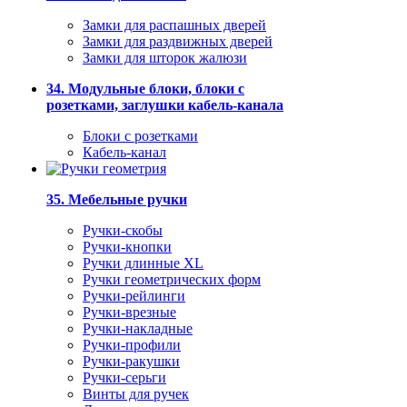
Замки для распашных дверей
Замки для раздвижных дверей
Замки для шторок жалюзи
34. Модульные блоки, блоки с
розетками, заглушки кабель-канала
Блоки с розетками
Кабель-канал
35. Мебельные ручки
Ручки-скобы
Ручки-кнопки
Ручки длинные XL
Ручки геометрических форм
Ручки-рейлинги
Ручки-врезные
Ручки-накладные
Ручки-профили
Ручки-ракушки
Ручки-серьги
Винты для ручек