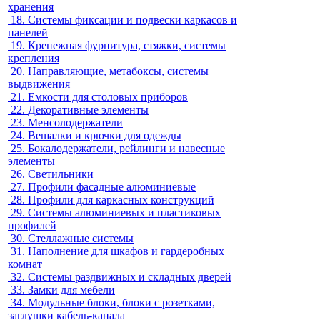
хранения
18.
Системы фиксации и подвески каркасов и
панелей
19.
Крепежная фурнитура, стяжки, системы
крепления
20.
Направляющие, метабоксы, системы
выдвижения
21.
Емкости для столовых приборов
22.
Декоративные элементы
23.
Менсолодержатели
24.
Вешалки и крючки для одежды
25.
Бокалодержатели, рейлинги и навесные
элементы
26.
Светильники
27.
Профили фасадные алюминиевые
28.
Профили для каркасных конструкций
29.
Системы алюминиевых и пластиковых
профилей
30.
Стеллажные системы
31.
Наполнение для шкафов и гардеробных
комнат
32.
Системы раздвижных и складных дверей
33.
Замки для мебели
34.
Модульные блоки, блоки с розетками,
заглушки кабель-канала