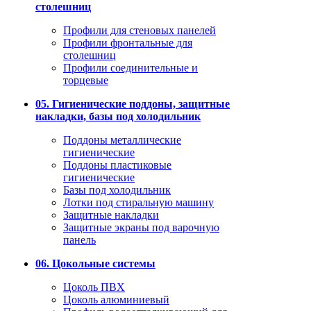
столешниц
Профили для стеновых панелей
Профили фронтальные для
столешниц
Профили соединительные и
торцевые
05. Гигиенические поддоны, защитные
накладки, базы под холодильник
Поддоны металлические
гигиенические
Поддоны пластиковые
гигиенические
Базы под холодильник
Лотки под стиральную машину
Защитные накладки
Защитные экраны под варочную
панель
06. Цокольные системы
Цоколь ПВХ
Цоколь алюминиевый