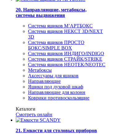
20. Направляющие, метабоксы,
системы выдвижения
Система ящиков М’АРТБОКС
Система ящиков НЕКСТ 3D/NEXT
3D
Система ящиков ПРОСТО
БОКС/SIMPLE BOX
Система ящиков ИНДИГО/INDIGO
Система ящиков СТРАЙК/STRIKE
Система ящиков НЕОТЕК/NEOTEC
Метабоксы
Аксессуары для ящиков
Направляющие
Ящики под духовой шкаф
Направляющие для колонн
Коврики противоскользящие
Каталоги
Смотреть онлайн
21. Емкости для столовых приборов