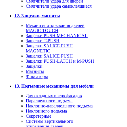
Смягчители удара для дверей
Cмягчители удара самоклеящиеся
12. Защелки, магниты
Механизм открывания дверей
MAGIC TOUCH
Защёлки PUSH MECHANICAL
Защелки T-PUSH
Защелки SALICE PUSH
MAGNETIC
Защелки SALICE PUSH
Защелки PUSH-LATCH и M-PUSH
Защелки
Магниты
Фиксаторы
13. Подъемные механизмы для мебели
Для складных вверх фасадов
Параллельного подъема
Наклонно-параллельного подъема
Наклонного подъема
Секретерные
Системы вертикального
открывания дверей