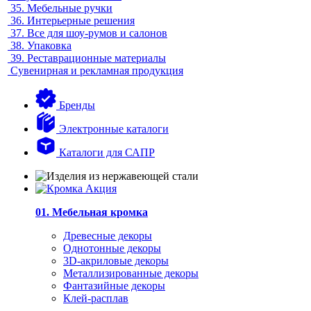
35.
Мебельные ручки
36.
Интерьерные решения
37.
Все для шоу-румов и салонов
38.
Упаковка
39.
Реставрационные материалы
Сувенирная и рекламная продукция
Бренды
Электронные каталоги
Каталоги для САПР
01. Мебельная кромка
Древесные декоры
Однотонные декоры
3D-акриловые декоры
Металлизированные декоры
Фантазийные декоры
Клей-расплав