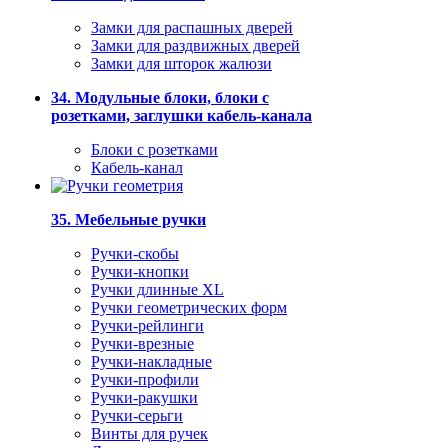
Замки для распашных дверей
Замки для раздвижных дверей
Замки для шторок жалюзи
34. Модульные блоки, блоки с
розетками, заглушки кабель-канала
Блоки с розетками
Кабель-канал
35. Мебельные ручки
Ручки-скобы
Ручки-кнопки
Ручки длинные XL
Ручки геометрических форм
Ручки-рейлинги
Ручки-врезные
Ручки-накладные
Ручки-профили
Ручки-ракушки
Ручки-серьги
Винты для ручек