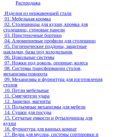
Распродажа
Изделия из нержавеющей стали
01.
Мебельная кромка
02.
Столешницы для кухни, кромка для
столешниц, стеновые панели
03.
Пристеночные бортики
04.
Алюминиевые профили для столешниц
05.
Гигиенические поддоны, защитные
накладки, базы под холодильник
06.
Цокольные системы
07.
Ножки под цоколь, опорные, колеса
08.
Системы трансформации столов,
механизмы поворота
09.
Механизмы и фурнитура для изготовления
столов
10.
Петли мебельные
11.
Смягчители удара
12.
Защелки, магниты
13.
Подъемные механизмы для мебели
14.
Сушки для посуды
15.
Сетчатые емкости и бутылочницы для
кухни
16.
Фурнитура для ванных комнат
17.
Ведра для мусора, системы сортировки и