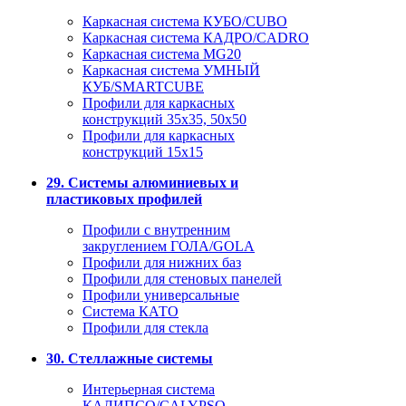
Каркасная система КУБО/CUBO
Каркасная система КАДРО/CADRO
Каркасная система MG20
Каркасная система УМНЫЙ
КУБ/SMARTCUBE
Профили для каркасных
конструкций 35x35, 50x50
Профили для каркасных
конструкций 15х15
29. Системы алюминиевых и
пластиковых профилей
Профили с внутренним
закруглением ГОЛА/GOLA
Профили для нижних баз
Профили для стеновых панелей
Профили универсальные
Система КАТО
Профили для стекла
30. Стеллажные системы
Интерьерная система
КАЛИПСО/CALYPSO