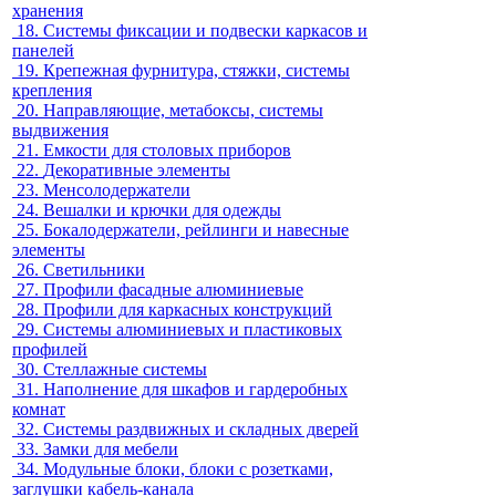
хранения
18.
Системы фиксации и подвески каркасов и
панелей
19.
Крепежная фурнитура, стяжки, системы
крепления
20.
Направляющие, метабоксы, системы
выдвижения
21.
Емкости для столовых приборов
22.
Декоративные элементы
23.
Менсолодержатели
24.
Вешалки и крючки для одежды
25.
Бокалодержатели, рейлинги и навесные
элементы
26.
Светильники
27.
Профили фасадные алюминиевые
28.
Профили для каркасных конструкций
29.
Системы алюминиевых и пластиковых
профилей
30.
Стеллажные системы
31.
Наполнение для шкафов и гардеробных
комнат
32.
Системы раздвижных и складных дверей
33.
Замки для мебели
34.
Модульные блоки, блоки с розетками,
заглушки кабель-канала