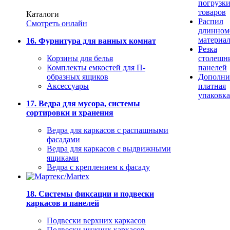
погрузк
товаров
Каталоги
Распил
Смотреть онлайн
длинном
материа
16. Фурнитура для ванных комнат
Резка
Корзины для белья
столешн
Комплекты емкостей для П-
панелей
образных ящиков
Дополни
Аксессуары
платная
упаковка
17. Ведра для мусора, системы
сортировки и хранения
Ведра для каркасов с распашными
фасадами
Ведра для каркасов с выдвижными
ящиками
Ведра с креплением к фасаду
18. Системы фиксации и подвески
каркасов и панелей
Подвески верхних каркасов
Подвески нижних каркасов