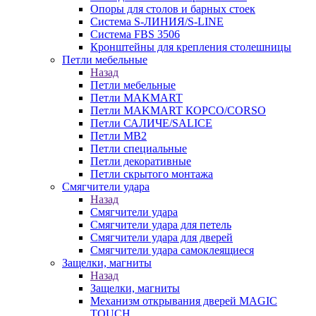
Опоры для столов и барных стоек
Система S-ЛИНИЯ/S-LINE
Система FBS 3506
Кронштейны для крепления столешницы
Петли мебельные
Назад
Петли мебельные
Петли MAKMART
Петли MAKMART КОРСО/CORSO
Петли САЛИЧЕ/SALICE
Петли MB2
Петли специальные
Петли декоративные
Петли скрытого монтажа
Смягчители удара
Назад
Смягчители удара
Смягчители удара для петель
Смягчители удара для дверей
Cмягчители удара самоклеящиеся
Защелки, магниты
Назад
Защелки, магниты
Механизм открывания дверей MAGIC
TOUCH