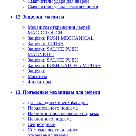
Смягчители удара для дверей
Cмягчители удара самоклеящиеся
12. Защелки, магниты
Механизм открывания дверей
MAGIC TOUCH
Защёлки PUSH MECHANICAL
Защелки T-PUSH
Защелки SALICE PUSH
MAGNETIC
Защелки SALICE PUSH
Защелки PUSH-LATCH и M-PUSH
Защелки
Магниты
Фиксаторы
13. Подъемные механизмы для мебели
Для складных вверх фасадов
Параллельного подъема
Наклонно-параллельного подъема
Наклонного подъема
Секретерные
Системы вертикального
открывания дверей