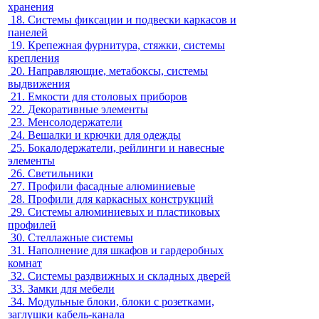
хранения
18.
Системы фиксации и подвески каркасов и
панелей
19.
Крепежная фурнитура, стяжки, системы
крепления
20.
Направляющие, метабоксы, системы
выдвижения
21.
Емкости для столовых приборов
22.
Декоративные элементы
23.
Менсолодержатели
24.
Вешалки и крючки для одежды
25.
Бокалодержатели, рейлинги и навесные
элементы
26.
Светильники
27.
Профили фасадные алюминиевые
28.
Профили для каркасных конструкций
29.
Системы алюминиевых и пластиковых
профилей
30.
Стеллажные системы
31.
Наполнение для шкафов и гардеробных
комнат
32.
Системы раздвижных и складных дверей
33.
Замки для мебели
34.
Модульные блоки, блоки с розетками,
заглушки кабель-канала