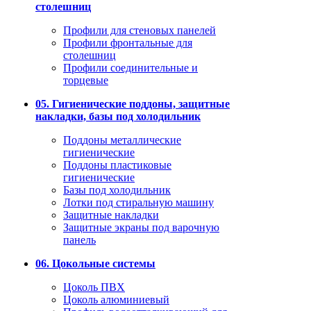
столешниц
Профили для стеновых панелей
Профили фронтальные для
столешниц
Профили соединительные и
торцевые
05. Гигиенические поддоны, защитные
накладки, базы под холодильник
Поддоны металлические
гигиенические
Поддоны пластиковые
гигиенические
Базы под холодильник
Лотки под стиральную машину
Защитные накладки
Защитные экраны под варочную
панель
06. Цокольные системы
Цоколь ПВХ
Цоколь алюминиевый