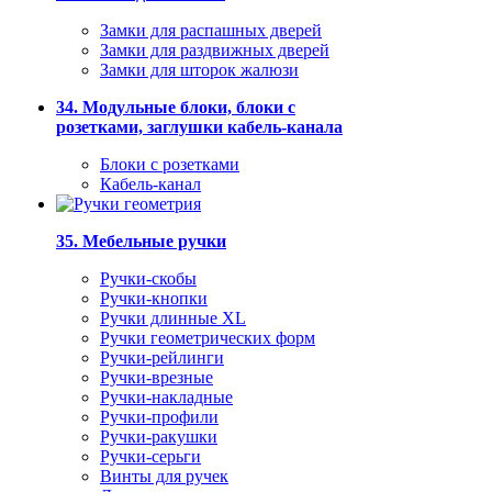
Замки для распашных дверей
Замки для раздвижных дверей
Замки для шторок жалюзи
34. Модульные блоки, блоки с
розетками, заглушки кабель-канала
Блоки с розетками
Кабель-канал
35. Мебельные ручки
Ручки-скобы
Ручки-кнопки
Ручки длинные XL
Ручки геометрических форм
Ручки-рейлинги
Ручки-врезные
Ручки-накладные
Ручки-профили
Ручки-ракушки
Ручки-серьги
Винты для ручек