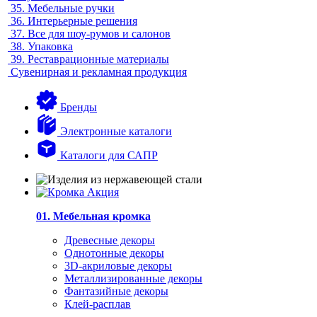
35.
Мебельные ручки
36.
Интерьерные решения
37.
Все для шоу-румов и салонов
38.
Упаковка
39.
Реставрационные материалы
Сувенирная и рекламная продукция
Бренды
Электронные каталоги
Каталоги для САПР
01. Мебельная кромка
Древесные декоры
Однотонные декоры
3D-акриловые декоры
Металлизированные декоры
Фантазийные декоры
Клей-расплав