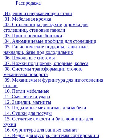
Распродажа
Изделия из нержавеющей стали
01.
Мебельная кромка
02.
Столешницы для кухни, кромка для
столешниц, стеновые панели
03.
Пристеночные бортики
04.
Алюминиевые профили для столешниц
05.
Гигиенические поддоны, защитные
накладки, базы под холодильник
06.
Цокольные системы
07.
Ножки под цоколь, опорные, колеса
08.
Системы трансформации столов,
механизмы поворота
09.
Механизмы и фурнитура для изготовления
столов
10.
Петли мебельные
11.
Смягчители удара
12.
Защелки, магниты
13.
Подъемные механизмы для мебели
14.
Сушки для посуды
15.
Сетчатые емкости и бутылочницы для
кухни
16.
Фурнитура для ванных комнат
17.
Ведра для мусора, системы сортировки и