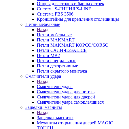
Опоры для столов и барных стоек
Система S-ЛИНИЯ/S-LINE
Система FBS 3506
Кронштейны для крепления столешницы
Петли мебельные
Назад
Петли мебельные
Петли MAKMART
Петли MAKMART КОРСО/CORSO
Петли САЛИЧЕ/SALICE
Петли MB2
Петли специальные
Петли декоративные
Петли скрытого монтажа
Смягчители удара
Назад
Смягчители удара
Смягчители удара для петель
Смягчители удара для дверей
Cмягчители удара самоклеящиеся
Защелки, магниты
Назад
Защелки, магниты
Механизм открывания дверей MAGIC
TOUCH