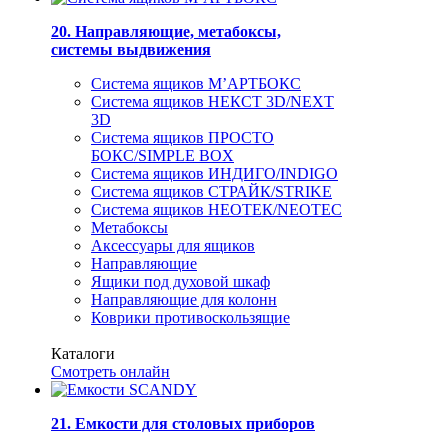
20. Направляющие, метабоксы,
системы выдвижения
Система ящиков М’АРТБОКС
Система ящиков НЕКСТ 3D/NEXT
3D
Система ящиков ПРОСТО
БОКС/SIMPLE BOX
Система ящиков ИНДИГО/INDIGO
Система ящиков СТРАЙК/STRIKE
Система ящиков НЕОТЕК/NEOTEC
Метабоксы
Аксессуары для ящиков
Направляющие
Ящики под духовой шкаф
Направляющие для колонн
Коврики противоскользящие
Каталоги
Смотреть онлайн
21. Емкости для столовых приборов