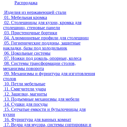
Распродажа
Изделия из нержавеющей стали
01.
Мебельная кромка
02.
Столешницы для кухни, кромка для
столешниц, стеновые панели
03.
Пристеночные бортики
04.
Алюминиевые профили для столешниц
05.
Гигиенические поддоны, защитные
накладки, базы под холодильник
06.
Цокольные системы
07.
Ножки под цоколь, опорные, колеса
08.
Системы трансформации столов,
механизмы поворота
09.
Механизмы и фурнитура для изготовления
столов
10.
Петли мебельные
11.
Смягчители удара
12.
Защелки, магниты
13.
Подъемные механизмы для мебели
14.
Сушки для посуды
15.
Сетчатые емкости и бутылочницы для
кухни
16.
Фурнитура для ванных комнат
17.
Ведра для мусора, системы сортировки и