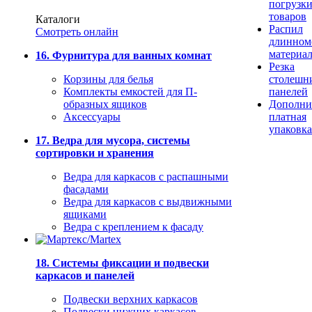
погрузк
товаров
Каталоги
Распил
Смотреть онлайн
длинном
материа
16. Фурнитура для ванных комнат
Резка
Корзины для белья
столешн
Комплекты емкостей для П-
панелей
образных ящиков
Дополни
Аксессуары
платная
упаковка
17. Ведра для мусора, системы
сортировки и хранения
Ведра для каркасов с распашными
фасадами
Ведра для каркасов с выдвижными
ящиками
Ведра с креплением к фасаду
18. Системы фиксации и подвески
каркасов и панелей
Подвески верхних каркасов
Подвески нижних каркасов