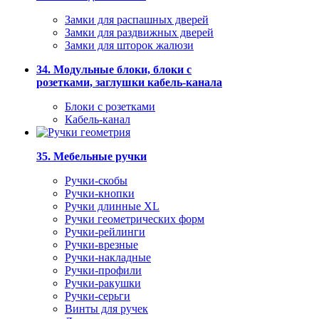
Замки для распашных дверей
Замки для раздвижных дверей
Замки для шторок жалюзи
34. Модульные блоки, блоки с
розетками, заглушки кабель-канала
Блоки с розетками
Кабель-канал
35. Мебельные ручки
Ручки-скобы
Ручки-кнопки
Ручки длинные XL
Ручки геометрических форм
Ручки-рейлинги
Ручки-врезные
Ручки-накладные
Ручки-профили
Ручки-ракушки
Ручки-серьги
Винты для ручек