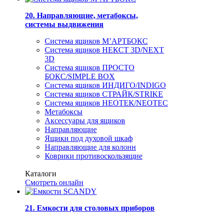
20. Направляющие, метабоксы,
системы выдвижения
Система ящиков М’АРТБОКС
Система ящиков НЕКСТ 3D/NEXT
3D
Система ящиков ПРОСТО
БОКС/SIMPLE BOX
Система ящиков ИНДИГО/INDIGO
Система ящиков СТРАЙК/STRIKE
Система ящиков НЕОТЕК/NEOTEC
Метабоксы
Аксессуары для ящиков
Направляющие
Ящики под духовой шкаф
Направляющие для колонн
Коврики противоскользящие
Каталоги
Смотреть онлайн
21. Емкости для столовых приборов