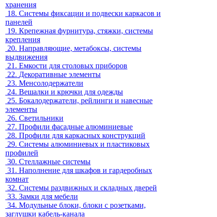
хранения
18.
Системы фиксации и подвески каркасов и
панелей
19.
Крепежная фурнитура, стяжки, системы
крепления
20.
Направляющие, метабоксы, системы
выдвижения
21.
Емкости для столовых приборов
22.
Декоративные элементы
23.
Менсолодержатели
24.
Вешалки и крючки для одежды
25.
Бокалодержатели, рейлинги и навесные
элементы
26.
Светильники
27.
Профили фасадные алюминиевые
28.
Профили для каркасных конструкций
29.
Системы алюминиевых и пластиковых
профилей
30.
Стеллажные системы
31.
Наполнение для шкафов и гардеробных
комнат
32.
Системы раздвижных и складных дверей
33.
Замки для мебели
34.
Модульные блоки, блоки с розетками,
заглушки кабель-канала