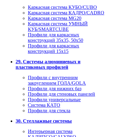
Каркасная система КУБО/CUBO
Каркасная система КАДРО/CADRO
Каркасная система MG20
Каркасная система УМНЫЙ
КУБ/SMARTCUBE
Профили для каркасных
конструкций 35x35, 50x50
Профили для каркасных
конструкций 15х15
29. Системы алюминиевых и
пластиковых профилей
Профили с внутренним
закруглением ГОЛА/GOLA
Профили для нижних баз
Профили для стеновых панелей
Профили универсальные
Система КАТО
Профили для стекла
30. Стеллажные системы
Интерьерная система
КАЛИПСО/CALYPSO