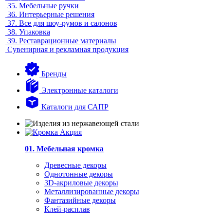
35.
Мебельные ручки
36.
Интерьерные решения
37.
Все для шоу-румов и салонов
38.
Упаковка
39.
Реставрационные материалы
Сувенирная и рекламная продукция
Бренды
Электронные каталоги
Каталоги для САПР
01. Мебельная кромка
Древесные декоры
Однотонные декоры
3D-акриловые декоры
Металлизированные декоры
Фантазийные декоры
Клей-расплав