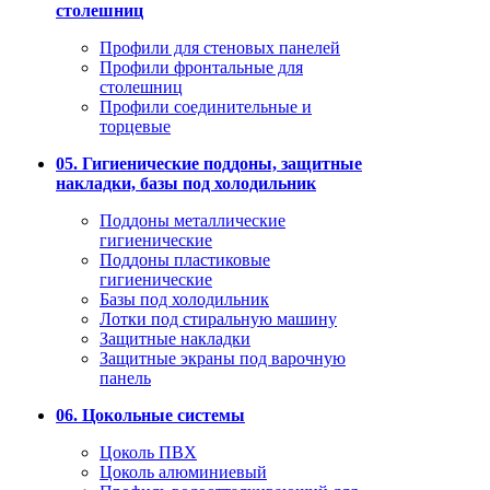
столешниц
Профили для стеновых панелей
Профили фронтальные для
столешниц
Профили соединительные и
торцевые
05. Гигиенические поддоны, защитные
накладки, базы под холодильник
Поддоны металлические
гигиенические
Поддоны пластиковые
гигиенические
Базы под холодильник
Лотки под стиральную машину
Защитные накладки
Защитные экраны под варочную
панель
06. Цокольные системы
Цоколь ПВХ
Цоколь алюминиевый