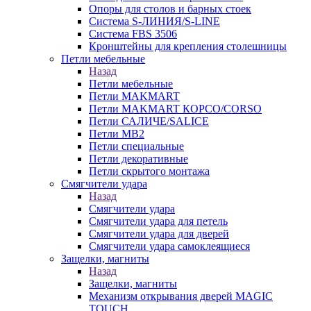
Опоры для столов и барных стоек
Система S-ЛИНИЯ/S-LINE
Система FBS 3506
Кронштейны для крепления столешницы
Петли мебельные
Назад
Петли мебельные
Петли MAKMART
Петли MAKMART КОРСО/CORSO
Петли САЛИЧЕ/SALICE
Петли MB2
Петли специальные
Петли декоративные
Петли скрытого монтажа
Смягчители удара
Назад
Смягчители удара
Смягчители удара для петель
Смягчители удара для дверей
Cмягчители удара самоклеящиеся
Защелки, магниты
Назад
Защелки, магниты
Механизм открывания дверей MAGIC
TOUCH