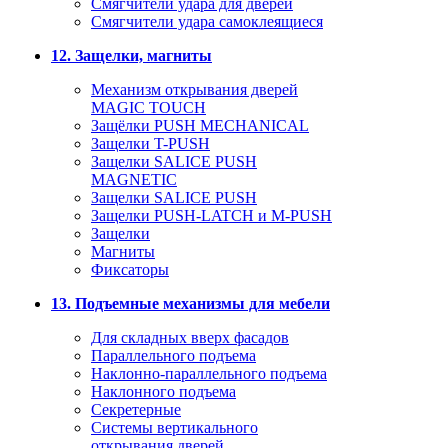
Смягчители удара для дверей
Cмягчители удара самоклеящиеся
12. Защелки, магниты
Механизм открывания дверей
MAGIC TOUCH
Защёлки PUSH MECHANICAL
Защелки T-PUSH
Защелки SALICE PUSH
MAGNETIC
Защелки SALICE PUSH
Защелки PUSH-LATCH и M-PUSH
Защелки
Магниты
Фиксаторы
13. Подъемные механизмы для мебели
Для складных вверх фасадов
Параллельного подъема
Наклонно-параллельного подъема
Наклонного подъема
Секретерные
Системы вертикального
открывания дверей