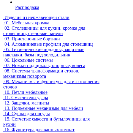
Распродажа
Изделия из нержавеющей стали
01.
Мебельная кромка
02.
Столешницы для кухни, кромка для
столешниц, стеновые панели
03.
Пристеночные бортики
04.
Алюминиевые профили для столешниц
05.
Гигиенические поддоны, защитные
накладки, базы под холодильник
06.
Цокольные системы
07.
Ножки под цоколь, опорные, колеса
08.
Системы трансформации столов,
механизмы поворота
09.
Механизмы и фурнитура для изготовления
столов
10.
Петли мебельные
11.
Смягчители удара
12.
Защелки, магниты
13.
Подъемные механизмы для мебели
14.
Сушки для посуды
15.
Сетчатые емкости и бутылочницы для
кухни
16.
Фурнитура для ванных комнат