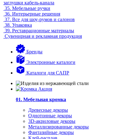
заглушки кабель-канала
35.
Мебельные ручки
36.
Интерьерные решения
37.
Все для шоу-румов и салонов
38.
Упаковка
39.
Реставрационные материалы
Сувенирная и рекламная продукция
Бренды
Электронные каталоги
Каталоги для САПР
01. Мебельная кромка
Древесные декоры
Однотонные декоры
3D-акриловые декоры
Металлизированные декоры
Фантазийные декоры
Клей-расплав