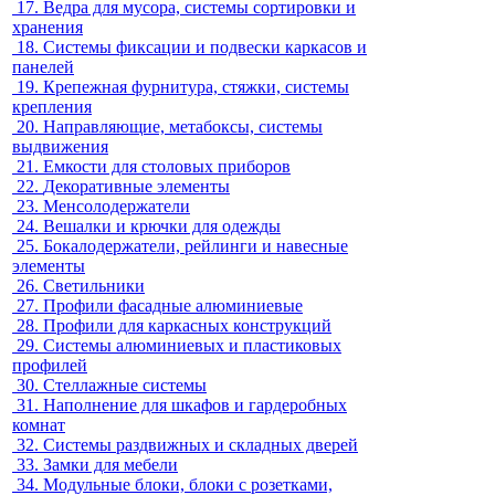
17.
Ведра для мусора, системы сортировки и
хранения
18.
Системы фиксации и подвески каркасов и
панелей
19.
Крепежная фурнитура, стяжки, системы
крепления
20.
Направляющие, метабоксы, системы
выдвижения
21.
Емкости для столовых приборов
22.
Декоративные элементы
23.
Менсолодержатели
24.
Вешалки и крючки для одежды
25.
Бокалодержатели, рейлинги и навесные
элементы
26.
Светильники
27.
Профили фасадные алюминиевые
28.
Профили для каркасных конструкций
29.
Системы алюминиевых и пластиковых
профилей
30.
Стеллажные системы
31.
Наполнение для шкафов и гардеробных
комнат
32.
Системы раздвижных и складных дверей
33.
Замки для мебели
34.
Модульные блоки, блоки с розетками,