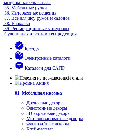
заглушки кабель-канала
35.
Мебельные ручки
36.
Интерьерные решения
37.
Все для шоу-румов и салонов
38.
Упаковка
39.
Реставрационные материалы
Сувенирная и рекламная продукция
Бренды
Электронные каталоги
Каталоги для САПР
01. Мебельная кромка
Древесные декоры
Однотонные декоры
3D-акриловые декоры
Металлизированные декоры
Фантазийные декоры
Клей-расплав