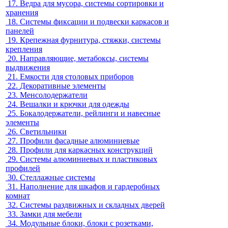
17.
Ведра для мусора, системы сортировки и
хранения
18.
Системы фиксации и подвески каркасов и
панелей
19.
Крепежная фурнитура, стяжки, системы
крепления
20.
Направляющие, метабоксы, системы
выдвижения
21.
Емкости для столовых приборов
22.
Декоративные элементы
23.
Менсолодержатели
24.
Вешалки и крючки для одежды
25.
Бокалодержатели, рейлинги и навесные
элементы
26.
Светильники
27.
Профили фасадные алюминиевые
28.
Профили для каркасных конструкций
29.
Системы алюминиевых и пластиковых
профилей
30.
Стеллажные системы
31.
Наполнение для шкафов и гардеробных
комнат
32.
Системы раздвижных и складных дверей
33.
Замки для мебели
34.
Модульные блоки, блоки с розетками,