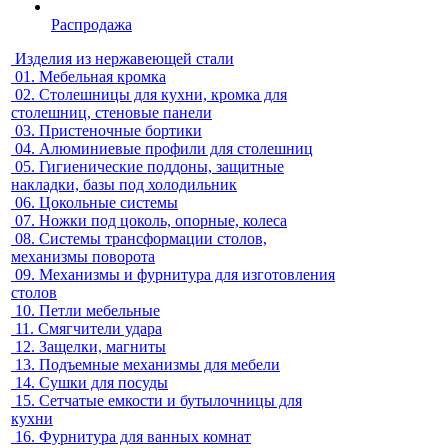
Распродажа
Изделия из нержавеющей стали
01.
Мебельная кромка
02.
Столешницы для кухни, кромка для
столешниц, стеновые панели
03.
Пристеночные бортики
04.
Алюминиевые профили для столешниц
05.
Гигиенические поддоны, защитные
накладки, базы под холодильник
06.
Цокольные системы
07.
Ножки под цоколь, опорные, колеса
08.
Системы трансформации столов,
механизмы поворота
09.
Механизмы и фурнитура для изготовления
столов
10.
Петли мебельные
11.
Смягчители удара
12.
Защелки, магниты
13.
Подъемные механизмы для мебели
14.
Сушки для посуды
15.
Сетчатые емкости и бутылочницы для
кухни
16.
Фурнитура для ванных комнат