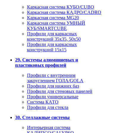
Каркасная система КУБО/CUBO
Каркасная система КАДРО/CADRO
Каркасная система MG20
Каркасная система УМНЫЙ
КУБ/SMARTCUBE
Профили для каркасных
конструкций 35x35, 50x50
Профили для каркасных
конструкций 15х15
29. Системы алюминиевых и
пластиковых профилей
Профили с внутренним
закруглением ГОЛА/GOLA
Профили для нижних баз
Профили для стеновых панелей
Профили универсальные
Система КАТО
Профили для стекла
30. Стеллажные системы
Интерьерная система
КАЛИПСО/CALYPSO