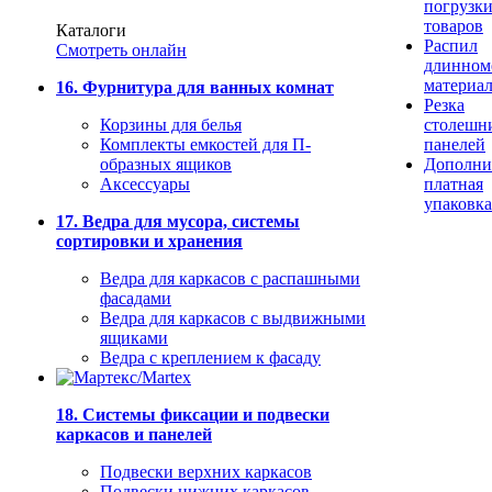
погрузк
товаров
Каталоги
Распил
Смотреть онлайн
длинном
материа
16. Фурнитура для ванных комнат
Резка
Корзины для белья
столешн
Комплекты емкостей для П-
панелей
образных ящиков
Дополни
Аксессуары
платная
упаковка
17. Ведра для мусора, системы
сортировки и хранения
Ведра для каркасов с распашными
фасадами
Ведра для каркасов с выдвижными
ящиками
Ведра с креплением к фасаду
18. Системы фиксации и подвески
каркасов и панелей
Подвески верхних каркасов
Подвески нижних каркасов