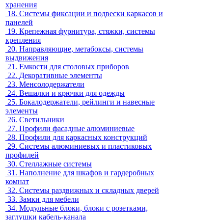
хранения
18.
Системы фиксации и подвески каркасов и
панелей
19.
Крепежная фурнитура, стяжки, системы
крепления
20.
Направляющие, метабоксы, системы
выдвижения
21.
Емкости для столовых приборов
22.
Декоративные элементы
23.
Менсолодержатели
24.
Вешалки и крючки для одежды
25.
Бокалодержатели, рейлинги и навесные
элементы
26.
Светильники
27.
Профили фасадные алюминиевые
28.
Профили для каркасных конструкций
29.
Системы алюминиевых и пластиковых
профилей
30.
Стеллажные системы
31.
Наполнение для шкафов и гардеробных
комнат
32.
Системы раздвижных и складных дверей
33.
Замки для мебели
34.
Модульные блоки, блоки с розетками,
заглушки кабель-канала