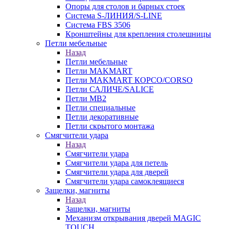
Опоры для столов и барных стоек
Система S-ЛИНИЯ/S-LINE
Система FBS 3506
Кронштейны для крепления столешницы
Петли мебельные
Назад
Петли мебельные
Петли MAKMART
Петли MAKMART КОРСО/CORSO
Петли САЛИЧЕ/SALICE
Петли MB2
Петли специальные
Петли декоративные
Петли скрытого монтажа
Смягчители удара
Назад
Смягчители удара
Смягчители удара для петель
Смягчители удара для дверей
Cмягчители удара самоклеящиеся
Защелки, магниты
Назад
Защелки, магниты
Механизм открывания дверей MAGIC
TOUCH