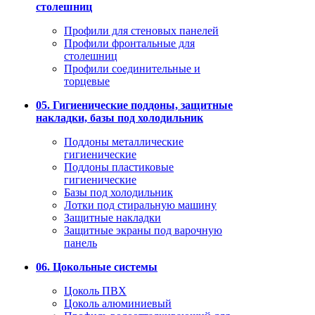
столешниц
Профили для стеновых панелей
Профили фронтальные для
столешниц
Профили соединительные и
торцевые
05. Гигиенические поддоны, защитные
накладки, базы под холодильник
Поддоны металлические
гигиенические
Поддоны пластиковые
гигиенические
Базы под холодильник
Лотки под стиральную машину
Защитные накладки
Защитные экраны под варочную
панель
06. Цокольные системы
Цоколь ПВХ
Цоколь алюминиевый