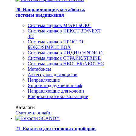
20. Направляющие, метабоксы,
системы выдвижения
Система ящиков М’АРТБОКС
Система ящиков НЕКСТ 3D/NEXT
3D
Система ящиков ПРОСТО
БОКС/SIMPLE BOX
Система ящиков ИНДИГО/INDIGO
Система ящиков СТРАЙК/STRIKE
Система ящиков НЕОТЕК/NEOTEC
Метабоксы
Аксессуары для ящиков
Направляющие
Ящики под духовой шкаф
Направляющие для колонн
Коврики противоскользящие
Каталоги
Смотреть онлайн
21. Емкости для столовых приборов