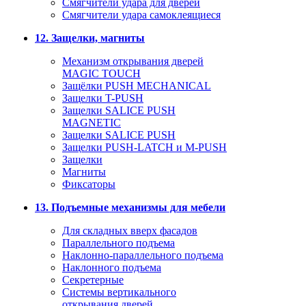
Смягчители удара для дверей
Cмягчители удара самоклеящиеся
12. Защелки, магниты
Механизм открывания дверей
MAGIC TOUCH
Защёлки PUSH MECHANICAL
Защелки T-PUSH
Защелки SALICE PUSH
MAGNETIC
Защелки SALICE PUSH
Защелки PUSH-LATCH и M-PUSH
Защелки
Магниты
Фиксаторы
13. Подъемные механизмы для мебели
Для складных вверх фасадов
Параллельного подъема
Наклонно-параллельного подъема
Наклонного подъема
Секретерные
Системы вертикального
открывания дверей