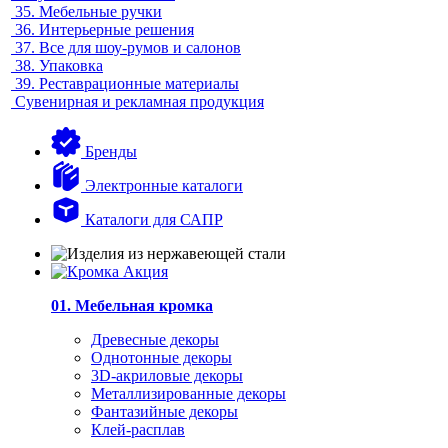
35.
Мебельные ручки
36.
Интерьерные решения
37.
Все для шоу-румов и салонов
38.
Упаковка
39.
Реставрационные материалы
Сувенирная и рекламная продукция
Бренды
Электронные каталоги
Каталоги для САПР
01. Мебельная кромка
Древесные декоры
Однотонные декоры
3D-акриловые декоры
Металлизированные декоры
Фантазийные декоры
Клей-расплав