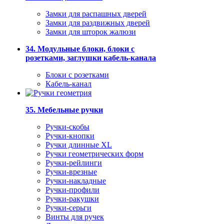
Замки для распашных дверей
Замки для раздвижных дверей
Замки для шторок жалюзи
34. Модульные блоки, блоки с
розетками, заглушки кабель-канала
Блоки с розетками
Кабель-канал
35. Мебельные ручки
Ручки-скобы
Ручки-кнопки
Ручки длинные XL
Ручки геометрических форм
Ручки-рейлинги
Ручки-врезные
Ручки-накладные
Ручки-профили
Ручки-ракушки
Ручки-серьги
Винты для ручек