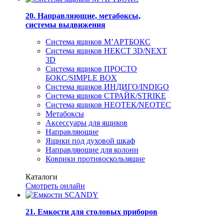
20. Направляющие, метабоксы,
системы выдвижения
Система ящиков М’АРТБОКС
Система ящиков НЕКСТ 3D/NEXT
3D
Система ящиков ПРОСТО
БОКС/SIMPLE BOX
Система ящиков ИНДИГО/INDIGO
Система ящиков СТРАЙК/STRIKE
Система ящиков НЕОТЕК/NEOTEC
Метабоксы
Аксессуары для ящиков
Направляющие
Ящики под духовой шкаф
Направляющие для колонн
Коврики противоскользящие
Каталоги
Смотреть онлайн
21. Емкости для столовых приборов