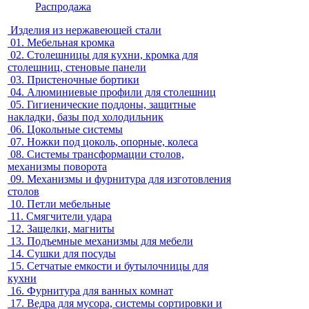
Распродажа
Изделия из нержавеющей стали
01.
Мебельная кромка
02.
Столешницы для кухни, кромка для
столешниц, стеновые панели
03.
Пристеночные бортики
04.
Алюминиевые профили для столешниц
05.
Гигиенические поддоны, защитные
накладки, базы под холодильник
06.
Цокольные системы
07.
Ножки под цоколь, опорные, колеса
08.
Системы трансформации столов,
механизмы поворота
09.
Механизмы и фурнитура для изготовления
столов
10.
Петли мебельные
11.
Смягчители удара
12.
Защелки, магниты
13.
Подъемные механизмы для мебели
14.
Сушки для посуды
15.
Сетчатые емкости и бутылочницы для
кухни
16.
Фурнитура для ванных комнат
17.
Ведра для мусора, системы сортировки и