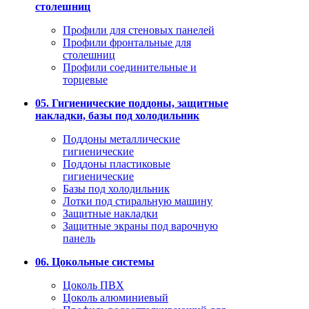
столешниц
Профили для стеновых панелей
Профили фронтальные для
столешниц
Профили соединительные и
торцевые
05. Гигиенические поддоны, защитные
накладки, базы под холодильник
Поддоны металлические
гигиенические
Поддоны пластиковые
гигиенические
Базы под холодильник
Лотки под стиральную машину
Защитные накладки
Защитные экраны под варочную
панель
06. Цокольные системы
Цоколь ПВХ
Цоколь алюминиевый