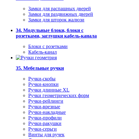
Замки для распашных дверей
Замки для раздвижных дверей
Замки для шторок жалюзи
34. Модульные блоки, блоки с
розетками, заглушки кабель-канала
Блоки с розетками
Кабель-канал
35. Мебельные ручки
Ручки-скобы
Ручки-кнопки
Ручки длинные XL
Ручки геометрических форм
Ручки-рейлинги
Ручки-врезные
Ручки-накладные
Ручки-профили
Ручки-ракушки
Ручки-серьги
Винты для ручек