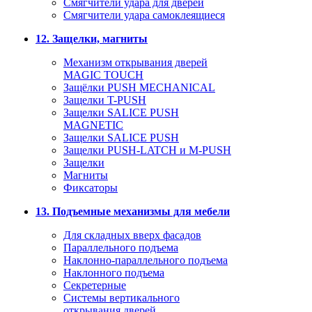
Смягчители удара для дверей
Cмягчители удара самоклеящиеся
12. Защелки, магниты
Механизм открывания дверей
MAGIC TOUCH
Защёлки PUSH MECHANICAL
Защелки T-PUSH
Защелки SALICE PUSH
MAGNETIC
Защелки SALICE PUSH
Защелки PUSH-LATCH и M-PUSH
Защелки
Магниты
Фиксаторы
13. Подъемные механизмы для мебели
Для складных вверх фасадов
Параллельного подъема
Наклонно-параллельного подъема
Наклонного подъема
Секретерные
Системы вертикального
открывания дверей