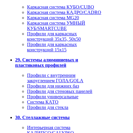
Каркасная система КУБО/CUBO
Каркасная система КАДРО/CADRO
Каркасная система MG20
Каркасная система УМНЫЙ
КУБ/SMARTCUBE
Профили для каркасных
конструкций 35x35, 50x50
Профили для каркасных
конструкций 15х15
29. Системы алюминиевых и
пластиковых профилей
Профили с внутренним
закруглением ГОЛА/GOLA
Профили для нижних баз
Профили для стеновых панелей
Профили универсальные
Система КАТО
Профили для стекла
30. Стеллажные системы
Интерьерная система
КАЛИПСО/CALYPSO