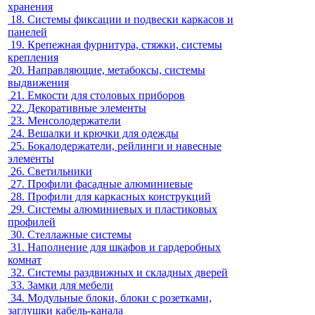
хранения
18.
Системы фиксации и подвески каркасов и
панелей
19.
Крепежная фурнитура, стяжки, системы
крепления
20.
Направляющие, метабоксы, системы
выдвижения
21.
Емкости для столовых приборов
22.
Декоративные элементы
23.
Менсолодержатели
24.
Вешалки и крючки для одежды
25.
Бокалодержатели, рейлинги и навесные
элементы
26.
Светильники
27.
Профили фасадные алюминиевые
28.
Профили для каркасных конструкций
29.
Системы алюминиевых и пластиковых
профилей
30.
Стеллажные системы
31.
Наполнение для шкафов и гардеробных
комнат
32.
Системы раздвижных и складных дверей
33.
Замки для мебели
34.
Модульные блоки, блоки с розетками,
заглушки кабель-канала