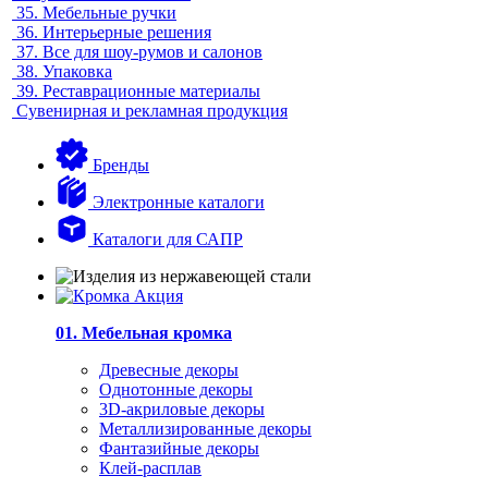
35.
Мебельные ручки
36.
Интерьерные решения
37.
Все для шоу-румов и салонов
38.
Упаковка
39.
Реставрационные материалы
Сувенирная и рекламная продукция
Бренды
Электронные каталоги
Каталоги для САПР
01. Мебельная кромка
Древесные декоры
Однотонные декоры
3D-акриловые декоры
Металлизированные декоры
Фантазийные декоры
Клей-расплав