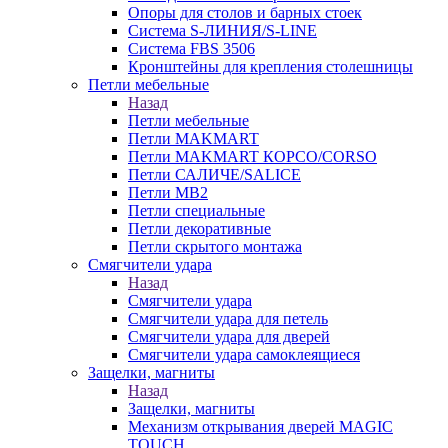
Опоры для столов и барных стоек
Система S-ЛИНИЯ/S-LINE
Система FBS 3506
Кронштейны для крепления столешницы
Петли мебельные
Назад
Петли мебельные
Петли MAKMART
Петли MAKMART КОРСО/CORSO
Петли САЛИЧЕ/SALICE
Петли MB2
Петли специальные
Петли декоративные
Петли скрытого монтажа
Смягчители удара
Назад
Смягчители удара
Смягчители удара для петель
Смягчители удара для дверей
Cмягчители удара самоклеящиеся
Защелки, магниты
Назад
Защелки, магниты
Механизм открывания дверей MAGIC
TOUCH