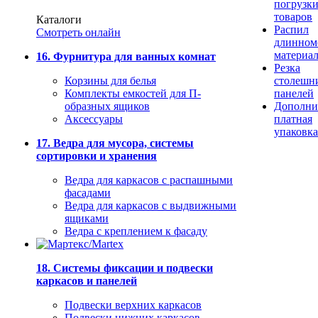
погрузк
товаров
Каталоги
Распил
Смотреть онлайн
длинном
материа
16. Фурнитура для ванных комнат
Резка
Корзины для белья
столешн
Комплекты емкостей для П-
панелей
образных ящиков
Дополни
Аксессуары
платная
упаковка
17. Ведра для мусора, системы
сортировки и хранения
Ведра для каркасов с распашными
фасадами
Ведра для каркасов с выдвижными
ящиками
Ведра с креплением к фасаду
18. Системы фиксации и подвески
каркасов и панелей
Подвески верхних каркасов
Подвески нижних каркасов