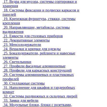
17.
Ведра для мусора, системы сортировки и
хранения
18.
Системы фиксации и подвески каркасов и
панелей
19.
Крепежная фурнитура, стяжки, системы
крепления
20.
Направляющие, метабоксы, системы
выдвижения
21.
Емкости для столовых приборов
22.
Декоративные элементы
23.
Менсолодержатели
24.
Вешалки и крючки для одежды
25.
Бокалодержатели, рейлинги и навесные
элементы
26.
Светильники
27.
Профили фасадные алюминиевые
28.
Профили для каркасных конструкций
29.
Системы алюминиевых и пластиковых
профилей
30.
Стеллажные системы
31.
Наполнение для шкафов и гардеробных
комнат
32.
Системы раздвижных и складных дверей
33.
Замки для мебели
34.
Модульные блоки, блоки с розетками,