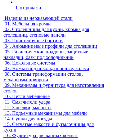
Распродажа
Изделия из нержавеющей стали
01.
Мебельная кромка
02.
Столешницы для кухни, кромка для
столешниц, стеновые панели
03.
Пристеночные бортики
04.
Алюминиевые профили для столешниц
05.
Гигиенические поддоны, защитные
накладки, базы под холодильник
06.
Цокольные системы
07.
Ножки под цоколь, опорные, колеса
08.
Системы трансформации столов,
механизмы поворота
09.
Механизмы и фурнитура для изготовления
столов
10.
Петли мебельные
11.
Смягчители удара
12.
Защелки, магниты
13.
Подъемные механизмы для мебели
14.
Сушки для посуды
15.
Сетчатые емкости и бутылочницы для
кухни
16.
Фурнитура для ванных комнат