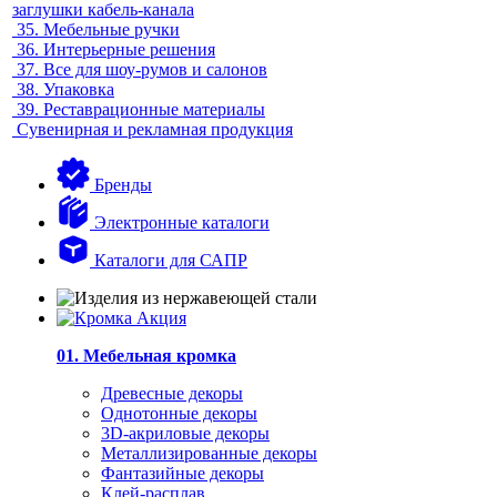
заглушки кабель-канала
35.
Мебельные ручки
36.
Интерьерные решения
37.
Все для шоу-румов и салонов
38.
Упаковка
39.
Реставрационные материалы
Сувенирная и рекламная продукция
Бренды
Электронные каталоги
Каталоги для САПР
01. Мебельная кромка
Древесные декоры
Однотонные декоры
3D-акриловые декоры
Металлизированные декоры
Фантазийные декоры
Клей-расплав