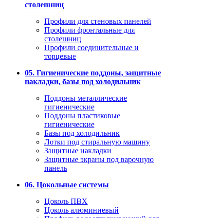
столешниц
Профили для стеновых панелей
Профили фронтальные для
столешниц
Профили соединительные и
торцевые
05. Гигиенические поддоны, защитные
накладки, базы под холодильник
Поддоны металлические
гигиенические
Поддоны пластиковые
гигиенические
Базы под холодильник
Лотки под стиральную машину
Защитные накладки
Защитные экраны под варочную
панель
06. Цокольные системы
Цоколь ПВХ
Цоколь алюминиевый