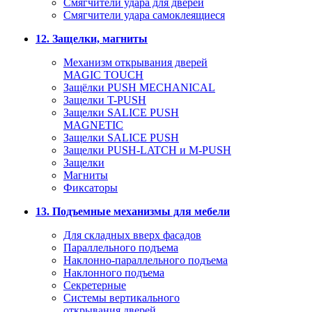
Смягчители удара для дверей
Cмягчители удара самоклеящиеся
12. Защелки, магниты
Механизм открывания дверей
MAGIC TOUCH
Защёлки PUSH MECHANICAL
Защелки T-PUSH
Защелки SALICE PUSH
MAGNETIC
Защелки SALICE PUSH
Защелки PUSH-LATCH и M-PUSH
Защелки
Магниты
Фиксаторы
13. Подъемные механизмы для мебели
Для складных вверх фасадов
Параллельного подъема
Наклонно-параллельного подъема
Наклонного подъема
Секретерные
Системы вертикального
открывания дверей