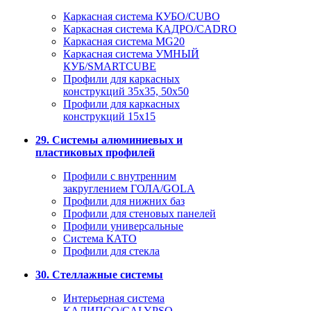
Каркасная система КУБО/CUBO
Каркасная система КАДРО/CADRO
Каркасная система MG20
Каркасная система УМНЫЙ
КУБ/SMARTCUBE
Профили для каркасных
конструкций 35x35, 50x50
Профили для каркасных
конструкций 15х15
29. Системы алюминиевых и
пластиковых профилей
Профили с внутренним
закруглением ГОЛА/GOLA
Профили для нижних баз
Профили для стеновых панелей
Профили универсальные
Система КАТО
Профили для стекла
30. Стеллажные системы
Интерьерная система
КАЛИПСО/CALYPSO