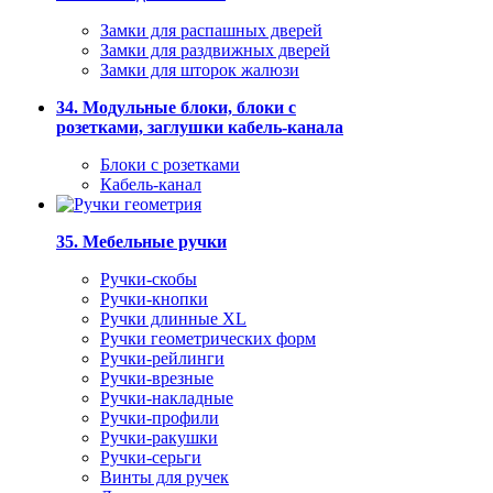
Замки для распашных дверей
Замки для раздвижных дверей
Замки для шторок жалюзи
34. Модульные блоки, блоки с
розетками, заглушки кабель-канала
Блоки с розетками
Кабель-канал
35. Мебельные ручки
Ручки-скобы
Ручки-кнопки
Ручки длинные XL
Ручки геометрических форм
Ручки-рейлинги
Ручки-врезные
Ручки-накладные
Ручки-профили
Ручки-ракушки
Ручки-серьги
Винты для ручек