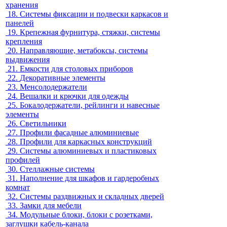
хранения
18.
Системы фиксации и подвески каркасов и
панелей
19.
Крепежная фурнитура, стяжки, системы
крепления
20.
Направляющие, метабоксы, системы
выдвижения
21.
Емкости для столовых приборов
22.
Декоративные элементы
23.
Менсолодержатели
24.
Вешалки и крючки для одежды
25.
Бокалодержатели, рейлинги и навесные
элементы
26.
Светильники
27.
Профили фасадные алюминиевые
28.
Профили для каркасных конструкций
29.
Системы алюминиевых и пластиковых
профилей
30.
Стеллажные системы
31.
Наполнение для шкафов и гардеробных
комнат
32.
Системы раздвижных и складных дверей
33.
Замки для мебели
34.
Модульные блоки, блоки с розетками,
заглушки кабель-канала