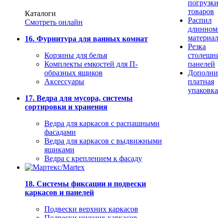
погрузк
товаров
Каталоги
Распил
Смотреть онлайн
длинном
материа
16. Фурнитура для ванных комнат
Резка
Корзины для белья
столешн
Комплекты емкостей для П-
панелей
образных ящиков
Дополни
Аксессуары
платная
упаковка
17. Ведра для мусора, системы
сортировки и хранения
Ведра для каркасов с распашными
фасадами
Ведра для каркасов с выдвижными
ящиками
Ведра с креплением к фасаду
18. Системы фиксации и подвески
каркасов и панелей
Подвески верхних каркасов
Подвески нижних каркасов