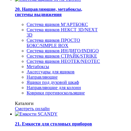
20. Направляющие, метабоксы,
системы выдвижения
Система ящиков М’АРТБОКС
Система ящиков НЕКСТ 3D/NEXT
3D
Система ящиков ПРОСТО
БОКС/SIMPLE BOX
Система ящиков ИНДИГО/INDIGO
Система ящиков СТРАЙК/STRIKE
Система ящиков НЕОТЕК/NEOTEC
Метабоксы
Аксессуары для ящиков
Направляющие
Ящики под духовой шкаф
Направляющие для колонн
Коврики противоскользящие
Каталоги
Смотреть онлайн
21. Емкости для столовых приборов