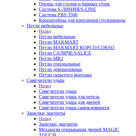
Опоры для столов и барных стоек
Система S-ЛИНИЯ/S-LINE
Система FBS 3506
Кронштейны для крепления столешницы
Петли мебельные
Назад
Петли мебельные
Петли MAKMART
Петли MAKMART КОРСО/CORSO
Петли САЛИЧЕ/SALICE
Петли MB2
Петли специальные
Петли декоративные
Петли скрытого монтажа
Смягчители удара
Назад
Смягчители удара
Смягчители удара для петель
Смягчители удара для дверей
Cмягчители удара самоклеящиеся
Защелки, магниты
Назад
Защелки, магниты
Механизм открывания дверей MAGIC
TOUCH