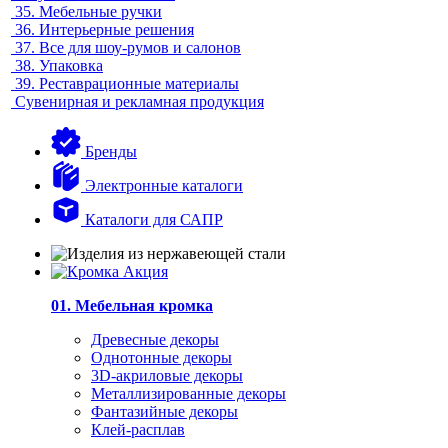
35.
Мебельные ручки
36.
Интерьерные решения
37.
Все для шоу-румов и салонов
38.
Упаковка
39.
Реставрационные материалы
Сувенирная и рекламная продукция
Бренды
Электронные каталоги
Каталоги для САПР
01. Мебельная кромка
Древесные декоры
Однотонные декоры
3D-акриловые декоры
Металлизированные декоры
Фантазийные декоры
Клей-расплав