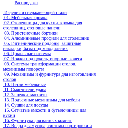
Распродажа
Изделия из нержавеющей стали
01.
Мебельная кромка
02.
Столешницы для кухни, кромка для
столешниц, стеновые панели
03.
Пристеночные бортики
04.
Алюминиевые профили для столешниц
05.
Гигиенические поддоны, защитные
накладки, базы под холодильник
06.
Цокольные системы
07.
Ножки под цоколь, опорные, колеса
08.
Системы трансформации столов,
механизмы поворота
09.
Механизмы и фурнитура для изготовления
столов
10.
Петли мебельные
11.
Смягчители удара
12.
Защелки, магниты
13.
Подъемные механизмы для мебели
14.
Сушки для посуды
15.
Сетчатые емкости и бутылочницы для
кухни
16.
Фурнитура для ванных комнат
17.
Ведра для мусора, системы сортировки и