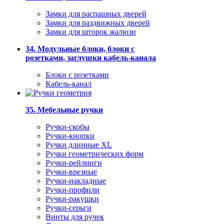
Замки для распашных дверей
Замки для раздвижных дверей
Замки для шторок жалюзи
34. Модульные блоки, блоки с
розетками, заглушки кабель-канала
Блоки с розетками
Кабель-канал
35. Мебельные ручки
Ручки-скобы
Ручки-кнопки
Ручки длинные XL
Ручки геометрических форм
Ручки-рейлинги
Ручки-врезные
Ручки-накладные
Ручки-профили
Ручки-ракушки
Ручки-серьги
Винты для ручек