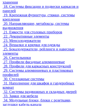
хранения
18.
Системы фиксации и подвески каркасов и
панелей
19.
Крепежная фурнитура, стяжки, системы
крепления
20.
Направляющие, метабоксы, системы
выдвижения
21.
Емкости для столовых приборов
22.
Декоративные элементы
23.
Менсолодержатели
24.
Вешалки и крючки для одежды
25.
Бокалодержатели, рейлинги и навесные
элементы
26.
Светильники
27.
Профили фасадные алюминиевые
28.
Профили для каркасных конструкций
29.
Системы алюминиевых и пластиковых
профилей
30.
Стеллажные системы
31.
Наполнение для шкафов и гардеробных
комнат
32.
Системы раздвижных и складных дверей
33.
Замки для мебели
34.
Модульные блоки, блоки с розетками,
заглушки кабель-канала