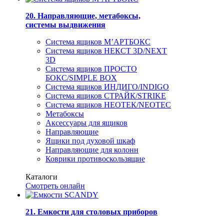
20. Направляющие, метабоксы,
системы выдвижения
Система ящиков М’АРТБОКС
Система ящиков НЕКСТ 3D/NEXT
3D
Система ящиков ПРОСТО
БОКС/SIMPLE BOX
Система ящиков ИНДИГО/INDIGO
Система ящиков СТРАЙК/STRIKE
Система ящиков НЕОТЕК/NEOTEC
Метабоксы
Аксессуары для ящиков
Направляющие
Ящики под духовой шкаф
Направляющие для колонн
Коврики противоскользящие
Каталоги
Смотреть онлайн
21. Емкости для столовых приборов