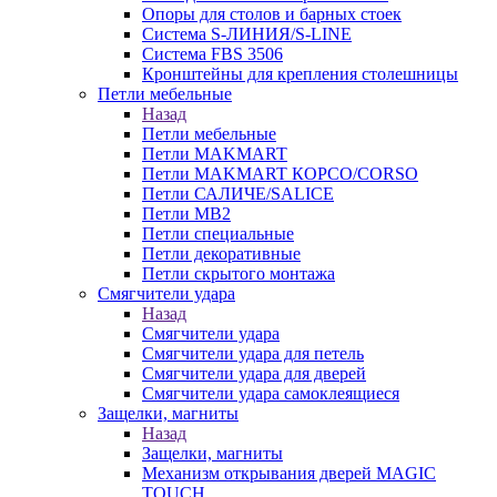
Опоры для столов и барных стоек
Система S-ЛИНИЯ/S-LINE
Система FBS 3506
Кронштейны для крепления столешницы
Петли мебельные
Назад
Петли мебельные
Петли MAKMART
Петли MAKMART КОРСО/CORSO
Петли САЛИЧЕ/SALICE
Петли MB2
Петли специальные
Петли декоративные
Петли скрытого монтажа
Смягчители удара
Назад
Смягчители удара
Смягчители удара для петель
Смягчители удара для дверей
Cмягчители удара самоклеящиеся
Защелки, магниты
Назад
Защелки, магниты
Механизм открывания дверей MAGIC
TOUCH