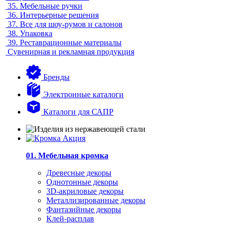
35.
Мебельные ручки
36.
Интерьерные решения
37.
Все для шоу-румов и салонов
38.
Упаковка
39.
Реставрационные материалы
Сувенирная и рекламная продукция
Бренды
Электронные каталоги
Каталоги для САПР
01. Мебельная кромка
Древесные декоры
Однотонные декоры
3D-акриловые декоры
Металлизированные декоры
Фантазийные декоры
Клей-расплав