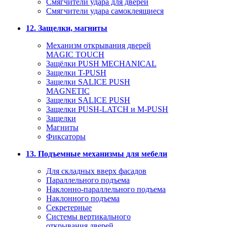
Смягчители удара для дверей
Cмягчители удара самоклеящиеся
12. Защелки, магниты
Механизм открывания дверей
MAGIC TOUCH
Защёлки PUSH MECHANICAL
Защелки T-PUSH
Защелки SALICE PUSH
MAGNETIC
Защелки SALICE PUSH
Защелки PUSH-LATCH и M-PUSH
Защелки
Магниты
Фиксаторы
13. Подъемные механизмы для мебели
Для складных вверх фасадов
Параллельного подъема
Наклонно-параллельного подъема
Наклонного подъема
Секретерные
Системы вертикального
открывания дверей