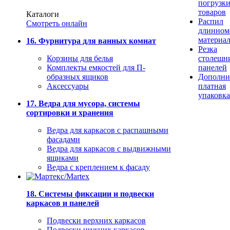
погрузк
товаров
Каталоги
Распил
Смотреть онлайн
длинном
материа
16. Фурнитура для ванных комнат
Резка
Корзины для белья
столешн
Комплекты емкостей для П-
панелей
образных ящиков
Дополни
Аксессуары
платная
упаковка
17. Ведра для мусора, системы
сортировки и хранения
Ведра для каркасов с распашными
фасадами
Ведра для каркасов с выдвижными
ящиками
Ведра с креплением к фасаду
18. Системы фиксации и подвески
каркасов и панелей
Подвески верхних каркасов
Подвески нижних каркасов