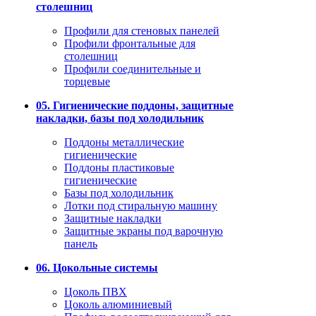
столешниц
Профили для стеновых панелей
Профили фронтальные для
столешниц
Профили соединительные и
торцевые
05. Гигиенические поддоны, защитные
накладки, базы под холодильник
Поддоны металлические
гигиенические
Поддоны пластиковые
гигиенические
Базы под холодильник
Лотки под стиральную машину
Защитные накладки
Защитные экраны под варочную
панель
06. Цокольные системы
Цоколь ПВХ
Цоколь алюминиевый