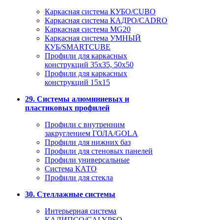
Каркасная система КУБО/CUBO
Каркасная система КАДРО/CADRO
Каркасная система MG20
Каркасная система УМНЫЙ
КУБ/SMARTCUBE
Профили для каркасных
конструкций 35x35, 50x50
Профили для каркасных
конструкций 15х15
29. Системы алюминиевых и
пластиковых профилей
Профили с внутренним
закруглением ГОЛА/GOLA
Профили для нижних баз
Профили для стеновых панелей
Профили универсальные
Система КАТО
Профили для стекла
30. Стеллажные системы
Интерьерная система
КАЛИПСО/CALYPSO