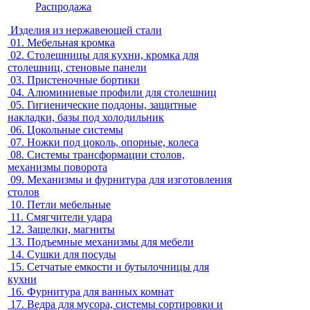
Распродажа
Изделия из нержавеющей стали
01.
Мебельная кромка
02.
Столешницы для кухни, кромка для
столешниц, стеновые панели
03.
Пристеночные бортики
04.
Алюминиевые профили для столешниц
05.
Гигиенические поддоны, защитные
накладки, базы под холодильник
06.
Цокольные системы
07.
Ножки под цоколь, опорные, колеса
08.
Системы трансформации столов,
механизмы поворота
09.
Механизмы и фурнитура для изготовления
столов
10.
Петли мебельные
11.
Смягчители удара
12.
Защелки, магниты
13.
Подъемные механизмы для мебели
14.
Сушки для посуды
15.
Сетчатые емкости и бутылочницы для
кухни
16.
Фурнитура для ванных комнат
17.
Ведра для мусора, системы сортировки и