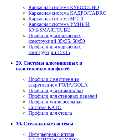
Каркасная система КУБО/CUBO
Каркасная система КАДРО/CADRO
Каркасная система MG20
Каркасная система УМНЫЙ
КУБ/SMARTCUBE
Профили для каркасных
конструкций 35x35, 50x50
Профили для каркасных
конструкций 15х15
29. Системы алюминиевых и
пластиковых профилей
Профили с внутренним
закруглением ГОЛА/GOLA
Профили для нижних баз
Профили для стеновых панелей
Профили универсальные
Система КАТО
Профили для стекла
30. Стеллажные системы
Интерьерная система
КАЛИПСО/CALYPSO