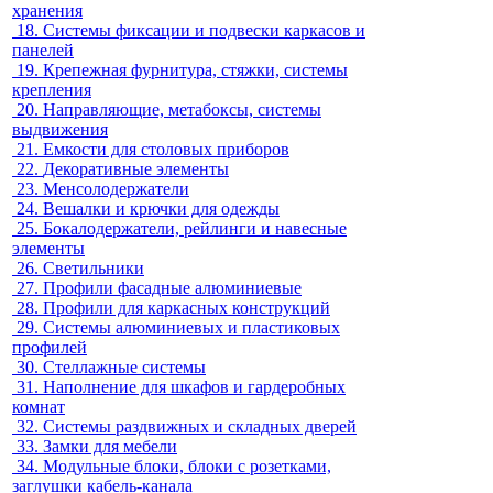
хранения
18.
Системы фиксации и подвески каркасов и
панелей
19.
Крепежная фурнитура, стяжки, системы
крепления
20.
Направляющие, метабоксы, системы
выдвижения
21.
Емкости для столовых приборов
22.
Декоративные элементы
23.
Менсолодержатели
24.
Вешалки и крючки для одежды
25.
Бокалодержатели, рейлинги и навесные
элементы
26.
Светильники
27.
Профили фасадные алюминиевые
28.
Профили для каркасных конструкций
29.
Системы алюминиевых и пластиковых
профилей
30.
Стеллажные системы
31.
Наполнение для шкафов и гардеробных
комнат
32.
Системы раздвижных и складных дверей
33.
Замки для мебели
34.
Модульные блоки, блоки с розетками,
заглушки кабель-канала