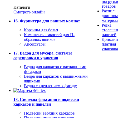
погрузк
товаров
Каталоги
Распил
Смотреть онлайн
длинном
материа
16. Фурнитура для ванных комнат
Резка
Корзины для белья
столешн
Комплекты емкостей для П-
панелей
образных ящиков
Дополни
Аксессуары
платная
упаковка
17. Ведра для мусора, системы
сортировки и хранения
Ведра для каркасов с распашными
фасадами
Ведра для каркасов с выдвижными
ящиками
Ведра с креплением к фасаду
18. Системы фиксации и подвески
каркасов и панелей
Подвески верхних каркасов
Подвески нижних каркасов