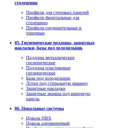
столешниц
Профили для стеновых панелей
Профили фронтальные для
столешниц
Профили соединительные и
торцевые
05. Гигиенические поддоны, защитные
накладки, базы под холодильник
Поддоны металлические
гигиенические
Поддоны пластиковые
гигиенические
Базы под холодильник
Лотки под стиральную машину
Защитные накладки
Защитные экраны под варочную
панель
06. Цокольные системы
Цоколь ПВХ
Цоколь алюминиевый