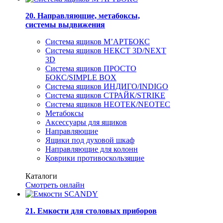
20. Направляющие, метабоксы,
системы выдвижения
Система ящиков М’АРТБОКС
Система ящиков НЕКСТ 3D/NEXT
3D
Система ящиков ПРОСТО
БОКС/SIMPLE BOX
Система ящиков ИНДИГО/INDIGO
Система ящиков СТРАЙК/STRIKE
Система ящиков НЕОТЕК/NEOTEC
Метабоксы
Аксессуары для ящиков
Направляющие
Ящики под духовой шкаф
Направляющие для колонн
Коврики противоскользящие
Каталоги
Смотреть онлайн
21. Емкости для столовых приборов