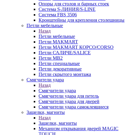
Опоры для столов и барных стоек
Система S-ЛИНИЯ/S-LINE
Система FBS 3506
Кронштейны для крепления столешницы
Петли мебельные
Назад
Петли мебельные
Петли MAKMART
Петли MAKMART КОРСО/CORSO
Петли САЛИЧЕ/SALICE
Петли MB2
Петли специальные
Петли декоративные
Петли скрытого монтажа
Смягчители удара
Назад
Смягчители удара
Смягчители удара для петель
Смягчители удара для дверей
Cмягчители удара самоклеящиеся
Защелки, магниты
Назад
Защелки, магниты
Механизм открывания дверей MAGIC
TOUCH