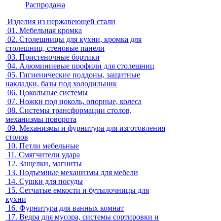
Распродажа
Изделия из нержавеющей стали
01.
Мебельная кромка
02.
Столешницы для кухни, кромка для
столешниц, стеновые панели
03.
Пристеночные бортики
04.
Алюминиевые профили для столешниц
05.
Гигиенические поддоны, защитные
накладки, базы под холодильник
06.
Цокольные системы
07.
Ножки под цоколь, опорные, колеса
08.
Системы трансформации столов,
механизмы поворота
09.
Механизмы и фурнитура для изготовления
столов
10.
Петли мебельные
11.
Смягчители удара
12.
Защелки, магниты
13.
Подъемные механизмы для мебели
14.
Сушки для посуды
15.
Сетчатые емкости и бутылочницы для
кухни
16.
Фурнитура для ванных комнат
17.
Ведра для мусора, системы сортировки и