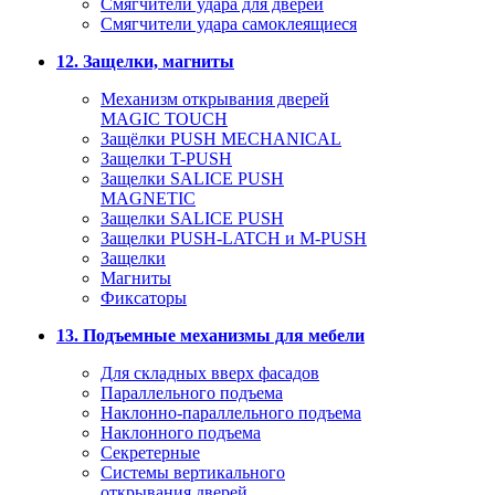
Смягчители удара для дверей
Cмягчители удара самоклеящиеся
12. Защелки, магниты
Механизм открывания дверей
MAGIC TOUCH
Защёлки PUSH MECHANICAL
Защелки T-PUSH
Защелки SALICE PUSH
MAGNETIC
Защелки SALICE PUSH
Защелки PUSH-LATCH и M-PUSH
Защелки
Магниты
Фиксаторы
13. Подъемные механизмы для мебели
Для складных вверх фасадов
Параллельного подъема
Наклонно-параллельного подъема
Наклонного подъема
Секретерные
Системы вертикального
открывания дверей