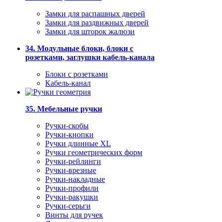
Замки для распашных дверей
Замки для раздвижных дверей
Замки для шторок жалюзи
34. Модульные блоки, блоки с
розетками, заглушки кабель-канала
Блоки с розетками
Кабель-канал
35. Мебельные ручки
Ручки-скобы
Ручки-кнопки
Ручки длинные XL
Ручки геометрических форм
Ручки-рейлинги
Ручки-врезные
Ручки-накладные
Ручки-профили
Ручки-ракушки
Ручки-серьги
Винты для ручек