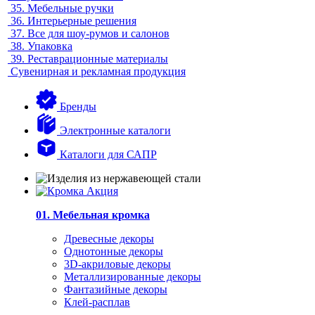
35.
Мебельные ручки
36.
Интерьерные решения
37.
Все для шоу-румов и салонов
38.
Упаковка
39.
Реставрационные материалы
Сувенирная и рекламная продукция
Бренды
Электронные каталоги
Каталоги для САПР
01. Мебельная кромка
Древесные декоры
Однотонные декоры
3D-акриловые декоры
Металлизированные декоры
Фантазийные декоры
Клей-расплав