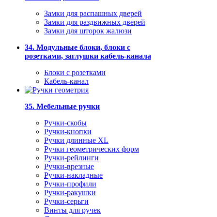
Замки для распашных дверей
Замки для раздвижных дверей
Замки для шторок жалюзи
34. Модульные блоки, блоки с
розетками, заглушки кабель-канала
Блоки с розетками
Кабель-канал
35. Мебельные ручки
Ручки-скобы
Ручки-кнопки
Ручки длинные XL
Ручки геометрических форм
Ручки-рейлинги
Ручки-врезные
Ручки-накладные
Ручки-профили
Ручки-ракушки
Ручки-серьги
Винты для ручек