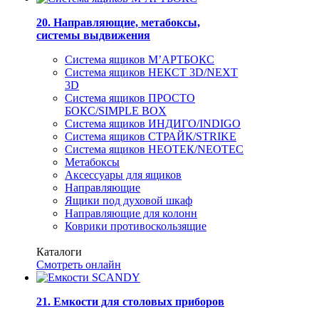
20. Направляющие, метабоксы,
системы выдвижения
Система ящиков М’АРТБОКС
Система ящиков НЕКСТ 3D/NEXT
3D
Система ящиков ПРОСТО
БОКС/SIMPLE BOX
Система ящиков ИНДИГО/INDIGO
Система ящиков СТРАЙК/STRIKE
Система ящиков НЕОТЕК/NEOTEC
Метабоксы
Аксессуары для ящиков
Направляющие
Ящики под духовой шкаф
Направляющие для колонн
Коврики противоскользящие
Каталоги
Смотреть онлайн
21. Емкости для столовых приборов