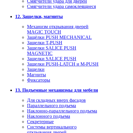
Смягчители удара для дверей
Cмягчители удара самоклеящиеся
12. Защелки, магниты
Механизм открывания дверей
MAGIC TOUCH
Защёлки PUSH MECHANICAL
Защелки T-PUSH
Защелки SALICE PUSH
MAGNETIC
Защелки SALICE PUSH
Защелки PUSH-LATCH и M-PUSH
Защелки
Магниты
Фиксаторы
13. Подъемные механизмы для мебели
Для складных вверх фасадов
Параллельного подъема
Наклонно-параллельного подъема
Наклонного подъема
Секретерные
Системы вертикального
открывания дверей