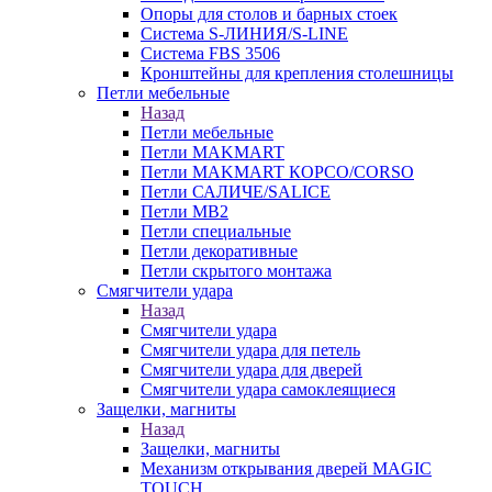
Опоры для столов и барных стоек
Система S-ЛИНИЯ/S-LINE
Система FBS 3506
Кронштейны для крепления столешницы
Петли мебельные
Назад
Петли мебельные
Петли MAKMART
Петли MAKMART КОРСО/CORSO
Петли САЛИЧЕ/SALICE
Петли MB2
Петли специальные
Петли декоративные
Петли скрытого монтажа
Смягчители удара
Назад
Смягчители удара
Смягчители удара для петель
Смягчители удара для дверей
Cмягчители удара самоклеящиеся
Защелки, магниты
Назад
Защелки, магниты
Механизм открывания дверей MAGIC
TOUCH