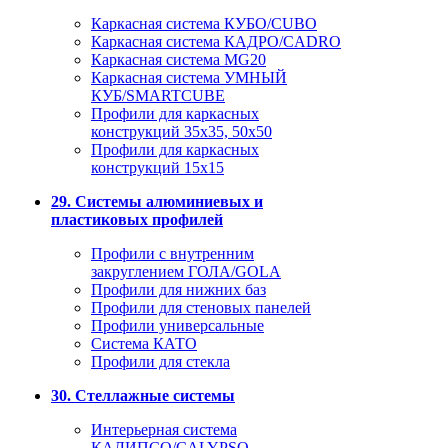
Каркасная система КУБО/CUBO
Каркасная система КАДРО/CADRO
Каркасная система MG20
Каркасная система УМНЫЙ
КУБ/SMARTCUBE
Профили для каркасных
конструкций 35x35, 50x50
Профили для каркасных
конструкций 15х15
29. Системы алюминиевых и
пластиковых профилей
Профили с внутренним
закруглением ГОЛА/GOLA
Профили для нижних баз
Профили для стеновых панелей
Профили универсальные
Система КАТО
Профили для стекла
30. Стеллажные системы
Интерьерная система
КАЛИПСО/CALYPSO