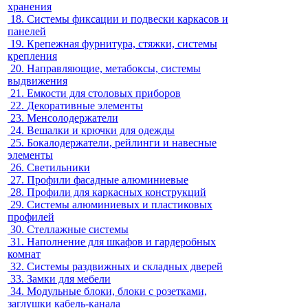
хранения
18.
Системы фиксации и подвески каркасов и
панелей
19.
Крепежная фурнитура, стяжки, системы
крепления
20.
Направляющие, метабоксы, системы
выдвижения
21.
Емкости для столовых приборов
22.
Декоративные элементы
23.
Менсолодержатели
24.
Вешалки и крючки для одежды
25.
Бокалодержатели, рейлинги и навесные
элементы
26.
Светильники
27.
Профили фасадные алюминиевые
28.
Профили для каркасных конструкций
29.
Системы алюминиевых и пластиковых
профилей
30.
Стеллажные системы
31.
Наполнение для шкафов и гардеробных
комнат
32.
Системы раздвижных и складных дверей
33.
Замки для мебели
34.
Модульные блоки, блоки с розетками,
заглушки кабель-канала