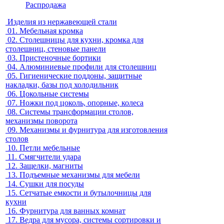
Распродажа
Изделия из нержавеющей стали
01.
Мебельная кромка
02.
Столешницы для кухни, кромка для
столешниц, стеновые панели
03.
Пристеночные бортики
04.
Алюминиевые профили для столешниц
05.
Гигиенические поддоны, защитные
накладки, базы под холодильник
06.
Цокольные системы
07.
Ножки под цоколь, опорные, колеса
08.
Системы трансформации столов,
механизмы поворота
09.
Механизмы и фурнитура для изготовления
столов
10.
Петли мебельные
11.
Смягчители удара
12.
Защелки, магниты
13.
Подъемные механизмы для мебели
14.
Сушки для посуды
15.
Сетчатые емкости и бутылочницы для
кухни
16.
Фурнитура для ванных комнат
17.
Ведра для мусора, системы сортировки и