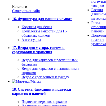
погрузк
товаров
Каталоги
Распил
Смотреть онлайн
длинном
материа
16. Фурнитура для ванных комнат
Резка
Корзины для белья
столешн
Комплекты емкостей для П-
панелей
образных ящиков
Дополни
Аксессуары
платная
упаковка
17. Ведра для мусора, системы
сортировки и хранения
Ведра для каркасов с распашными
фасадами
Ведра для каркасов с выдвижными
ящиками
Ведра с креплением к фасаду
18. Системы фиксации и подвески
каркасов и панелей
Подвески верхних каркасов
Подвески нижних каркасов