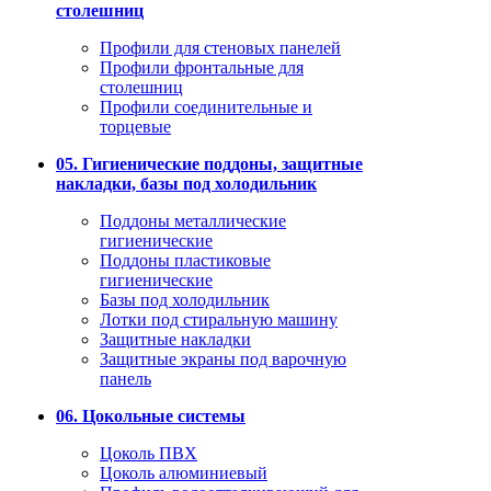
столешниц
Профили для стеновых панелей
Профили фронтальные для
столешниц
Профили соединительные и
торцевые
05. Гигиенические поддоны, защитные
накладки, базы под холодильник
Поддоны металлические
гигиенические
Поддоны пластиковые
гигиенические
Базы под холодильник
Лотки под стиральную машину
Защитные накладки
Защитные экраны под варочную
панель
06. Цокольные системы
Цоколь ПВХ
Цоколь алюминиевый