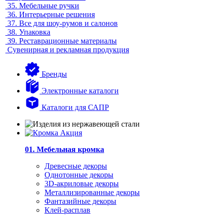
35.
Мебельные ручки
36.
Интерьерные решения
37.
Все для шоу-румов и салонов
38.
Упаковка
39.
Реставрационные материалы
Сувенирная и рекламная продукция
Бренды
Электронные каталоги
Каталоги для САПР
01. Мебельная кромка
Древесные декоры
Однотонные декоры
3D-акриловые декоры
Металлизированные декоры
Фантазийные декоры
Клей-расплав