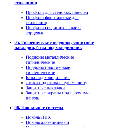
столешниц
Профили для стеновых панелей
Профили фронтальные для
столешниц
Профили соединительные и
торцевые
05. Гигиенические поддоны, защитные
накладки, базы под холодильник
Поддоны металлические
гигиенические
Поддоны пластиковые
гигиенические
Базы под холодильник
Лотки под стиральную машину
Защитные накладки
Защитные экраны под варочную
панель
06. Цокольные системы
Цоколь ПВХ
Цоколь алюминиевый