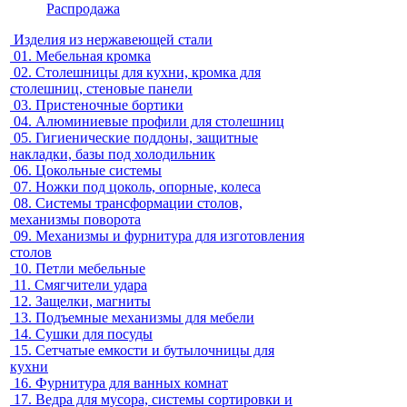
Распродажа
Изделия из нержавеющей стали
01.
Мебельная кромка
02.
Столешницы для кухни, кромка для
столешниц, стеновые панели
03.
Пристеночные бортики
04.
Алюминиевые профили для столешниц
05.
Гигиенические поддоны, защитные
накладки, базы под холодильник
06.
Цокольные системы
07.
Ножки под цоколь, опорные, колеса
08.
Системы трансформации столов,
механизмы поворота
09.
Механизмы и фурнитура для изготовления
столов
10.
Петли мебельные
11.
Смягчители удара
12.
Защелки, магниты
13.
Подъемные механизмы для мебели
14.
Сушки для посуды
15.
Сетчатые емкости и бутылочницы для
кухни
16.
Фурнитура для ванных комнат
17.
Ведра для мусора, системы сортировки и