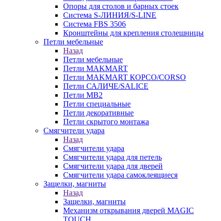
Опоры для столов и барных стоек
Система S-ЛИНИЯ/S-LINE
Система FBS 3506
Кронштейны для крепления столешницы
Петли мебельные
Назад
Петли мебельные
Петли MAKMART
Петли MAKMART КОРСО/CORSO
Петли САЛИЧЕ/SALICE
Петли MB2
Петли специальные
Петли декоративные
Петли скрытого монтажа
Смягчители удара
Назад
Смягчители удара
Смягчители удара для петель
Смягчители удара для дверей
Cмягчители удара самоклеящиеся
Защелки, магниты
Назад
Защелки, магниты
Механизм открывания дверей MAGIC
TOUCH