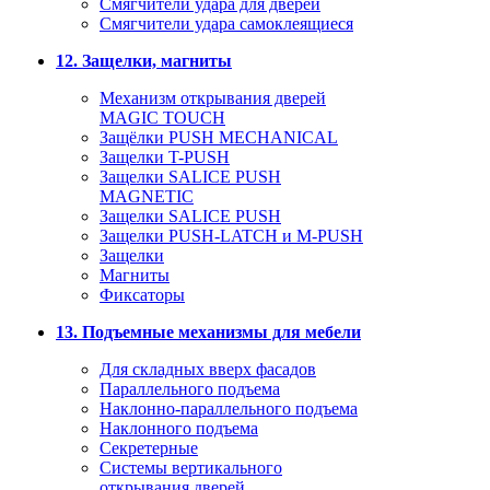
Смягчители удара для дверей
Cмягчители удара самоклеящиеся
12. Защелки, магниты
Механизм открывания дверей
MAGIC TOUCH
Защёлки PUSH MECHANICAL
Защелки T-PUSH
Защелки SALICE PUSH
MAGNETIC
Защелки SALICE PUSH
Защелки PUSH-LATCH и M-PUSH
Защелки
Магниты
Фиксаторы
13. Подъемные механизмы для мебели
Для складных вверх фасадов
Параллельного подъема
Наклонно-параллельного подъема
Наклонного подъема
Секретерные
Системы вертикального
открывания дверей