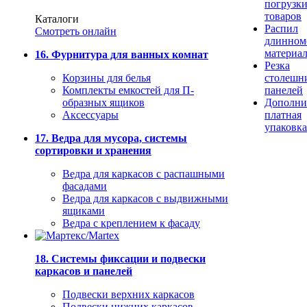
погрузк
товаров
Каталоги
Распил
Смотреть онлайн
длинном
материа
16. Фурнитура для ванных комнат
Резка
Корзины для белья
столешн
Комплекты емкостей для П-
панелей
образных ящиков
Дополни
Аксессуары
платная
упаковка
17. Ведра для мусора, системы
сортировки и хранения
Ведра для каркасов с распашными
фасадами
Ведра для каркасов с выдвижными
ящиками
Ведра с креплением к фасаду
18. Системы фиксации и подвески
каркасов и панелей
Подвески верхних каркасов
Подвески нижних каркасов