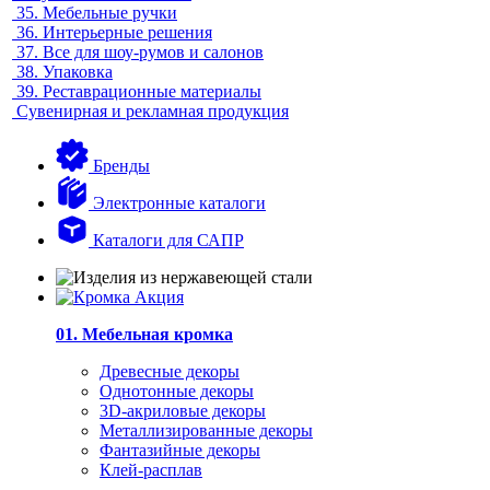
35.
Мебельные ручки
36.
Интерьерные решения
37.
Все для шоу-румов и салонов
38.
Упаковка
39.
Реставрационные материалы
Сувенирная и рекламная продукция
Бренды
Электронные каталоги
Каталоги для САПР
01. Мебельная кромка
Древесные декоры
Однотонные декоры
3D-акриловые декоры
Металлизированные декоры
Фантазийные декоры
Клей-расплав