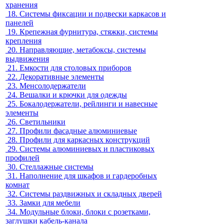
хранения
18.
Системы фиксации и подвески каркасов и
панелей
19.
Крепежная фурнитура, стяжки, системы
крепления
20.
Направляющие, метабоксы, системы
выдвижения
21.
Емкости для столовых приборов
22.
Декоративные элементы
23.
Менсолодержатели
24.
Вешалки и крючки для одежды
25.
Бокалодержатели, рейлинги и навесные
элементы
26.
Светильники
27.
Профили фасадные алюминиевые
28.
Профили для каркасных конструкций
29.
Системы алюминиевых и пластиковых
профилей
30.
Стеллажные системы
31.
Наполнение для шкафов и гардеробных
комнат
32.
Системы раздвижных и складных дверей
33.
Замки для мебели
34.
Модульные блоки, блоки с розетками,
заглушки кабель-канала