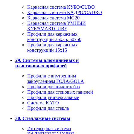
Каркасная система КУБО/CUBO
Каркасная система КАДРО/CADRO
Каркасная система MG20
Каркасная система УМНЫЙ
КУБ/SMARTCUBE
Профили для каркасных
конструкций 35x35, 50x50
Профили для каркасных
конструкций 15х15
29. Системы алюминиевых и
пластиковых профилей
Профили с внутренним
закруглением ГОЛА/GOLA
Профили для нижних баз
Профили для стеновых панелей
Профили универсальные
Система КАТО
Профили для стекла
30. Стеллажные системы
Интерьерная система
КАЛИПСО/CALYPSO