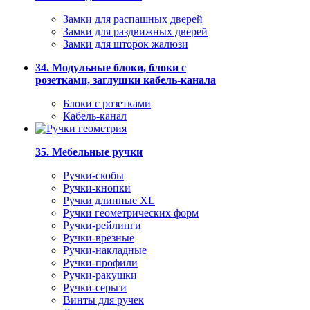
Замки для распашных дверей
Замки для раздвижных дверей
Замки для шторок жалюзи
34. Модульные блоки, блоки с
розетками, заглушки кабель-канала
Блоки с розетками
Кабель-канал
35. Мебельные ручки
Ручки-скобы
Ручки-кнопки
Ручки длинные XL
Ручки геометрических форм
Ручки-рейлинги
Ручки-врезные
Ручки-накладные
Ручки-профили
Ручки-ракушки
Ручки-серьги
Винты для ручек