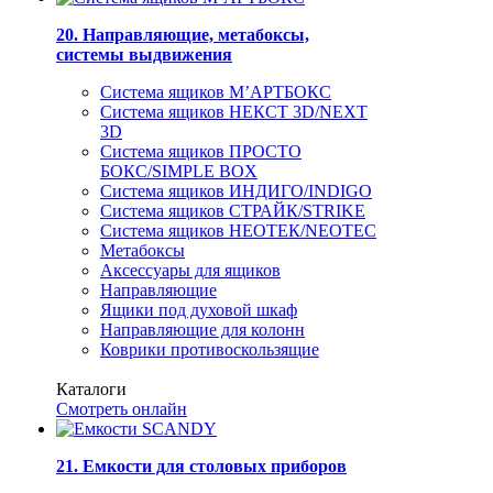
20. Направляющие, метабоксы,
системы выдвижения
Система ящиков М’АРТБОКС
Система ящиков НЕКСТ 3D/NEXT
3D
Система ящиков ПРОСТО
БОКС/SIMPLE BOX
Система ящиков ИНДИГО/INDIGO
Система ящиков СТРАЙК/STRIKE
Система ящиков НЕОТЕК/NEOTEC
Метабоксы
Аксессуары для ящиков
Направляющие
Ящики под духовой шкаф
Направляющие для колонн
Коврики противоскользящие
Каталоги
Смотреть онлайн
21. Емкости для столовых приборов