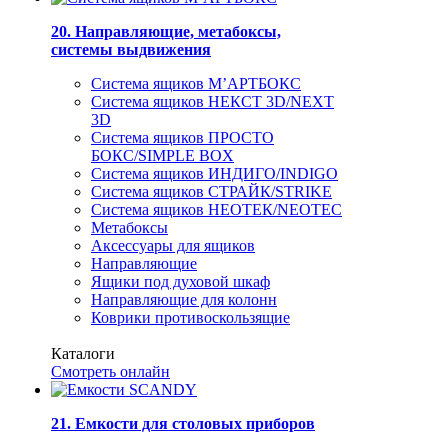
20. Направляющие, метабоксы,
системы выдвижения
Система ящиков М’АРТБОКС
Система ящиков НЕКСТ 3D/NEXT
3D
Система ящиков ПРОСТО
БОКС/SIMPLE BOX
Система ящиков ИНДИГО/INDIGO
Система ящиков СТРАЙК/STRIKE
Система ящиков НЕОТЕК/NEOTEC
Метабоксы
Аксессуары для ящиков
Направляющие
Ящики под духовой шкаф
Направляющие для колонн
Коврики противоскользящие
Каталоги
Смотреть онлайн
21. Емкости для столовых приборов