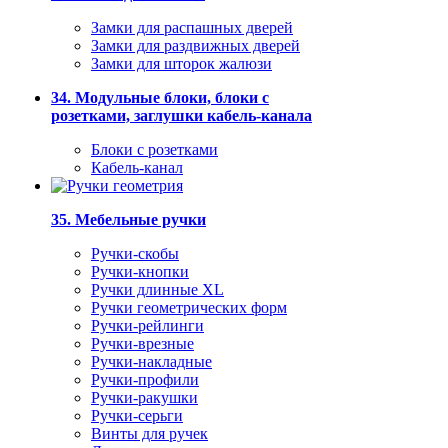
Замки для распашных дверей
Замки для раздвижных дверей
Замки для шторок жалюзи
34. Модульные блоки, блоки с
розетками, заглушки кабель-канала
Блоки с розетками
Кабель-канал
35. Мебельные ручки
Ручки-скобы
Ручки-кнопки
Ручки длинные XL
Ручки геометрических форм
Ручки-рейлинги
Ручки-врезные
Ручки-накладные
Ручки-профили
Ручки-ракушки
Ручки-серьги
Винты для ручек