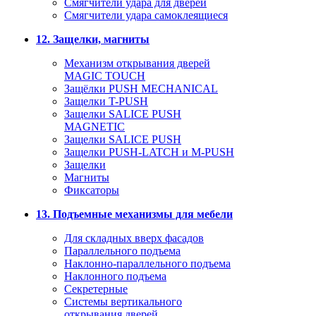
Смягчители удара для дверей
Cмягчители удара самоклеящиеся
12. Защелки, магниты
Механизм открывания дверей
MAGIC TOUCH
Защёлки PUSH MECHANICAL
Защелки T-PUSH
Защелки SALICE PUSH
MAGNETIC
Защелки SALICE PUSH
Защелки PUSH-LATCH и M-PUSH
Защелки
Магниты
Фиксаторы
13. Подъемные механизмы для мебели
Для складных вверх фасадов
Параллельного подъема
Наклонно-параллельного подъема
Наклонного подъема
Секретерные
Системы вертикального
открывания дверей