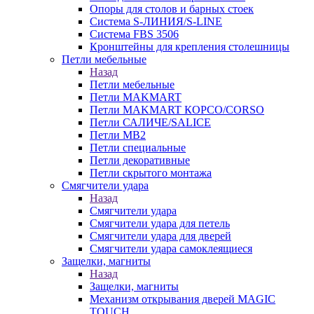
Опоры для столов и барных стоек
Система S-ЛИНИЯ/S-LINE
Система FBS 3506
Кронштейны для крепления столешницы
Петли мебельные
Назад
Петли мебельные
Петли MAKMART
Петли MAKMART КОРСО/CORSO
Петли САЛИЧЕ/SALICE
Петли MB2
Петли специальные
Петли декоративные
Петли скрытого монтажа
Смягчители удара
Назад
Смягчители удара
Смягчители удара для петель
Смягчители удара для дверей
Cмягчители удара самоклеящиеся
Защелки, магниты
Назад
Защелки, магниты
Механизм открывания дверей MAGIC
TOUCH