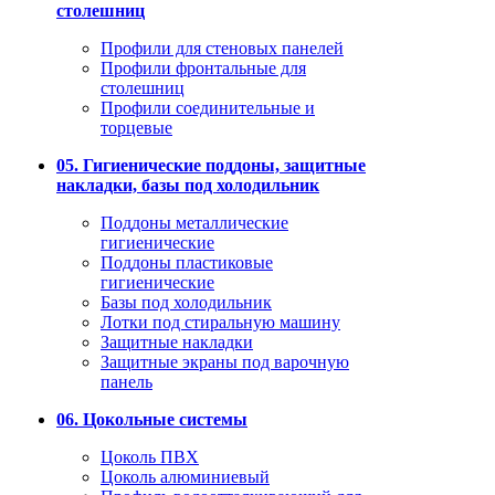
столешниц
Профили для стеновых панелей
Профили фронтальные для
столешниц
Профили соединительные и
торцевые
05. Гигиенические поддоны, защитные
накладки, базы под холодильник
Поддоны металлические
гигиенические
Поддоны пластиковые
гигиенические
Базы под холодильник
Лотки под стиральную машину
Защитные накладки
Защитные экраны под варочную
панель
06. Цокольные системы
Цоколь ПВХ
Цоколь алюминиевый