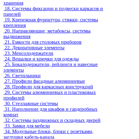
хранения
18.
Системы фиксации и подвески каркасов и
панелей
19.
Крепежная фурнитура, стяжки, системы
крепления
20.
Направляющие, метабоксы, системы
выдвижения
21.
Емкости для столовых приборов
22.
Декоративные элементы
23.
Менсолодержатели
24.
Вешалки и крючки для одежды
25.
Бокалодержатели, рейлинги и навесные
элементы
26.
Светильники
27.
Профили фасадные алюминиевые
28.
Профили для каркасных конструкций
29.
Системы алюминиевых и пластиковых
профилей
30.
Стеллажные системы
31.
Наполнение для шкафов и гардеробных
комнат
32.
Системы раздвижных и складных дверей
33.
Замки для мебели
34.
Модульные блоки, блоки с розетками,
заглушки кабель-канала