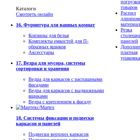
погрузк
товаров
Каталоги
Распил
Смотреть онлайн
длинном
материа
16. Фурнитура для ванных комнат
Резка
Корзины для белья
столешн
Комплекты емкостей для П-
панелей
образных ящиков
Дополни
Аксессуары
платная
упаковка
17. Ведра для мусора, системы
сортировки и хранения
Ведра для каркасов с распашными
фасадами
Ведра для каркасов с выдвижными
ящиками
Ведра с креплением к фасаду
18. Системы фиксации и подвески
каркасов и панелей
Подвески верхних каркасов
Подвески нижних каркасов