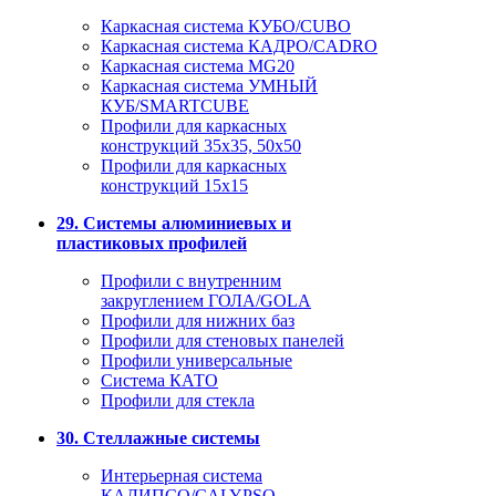
Каркасная система КУБО/CUBO
Каркасная система КАДРО/CADRO
Каркасная система MG20
Каркасная система УМНЫЙ
КУБ/SMARTCUBE
Профили для каркасных
конструкций 35x35, 50x50
Профили для каркасных
конструкций 15х15
29. Системы алюминиевых и
пластиковых профилей
Профили с внутренним
закруглением ГОЛА/GOLA
Профили для нижних баз
Профили для стеновых панелей
Профили универсальные
Система КАТО
Профили для стекла
30. Стеллажные системы
Интерьерная система
КАЛИПСО/CALYPSO