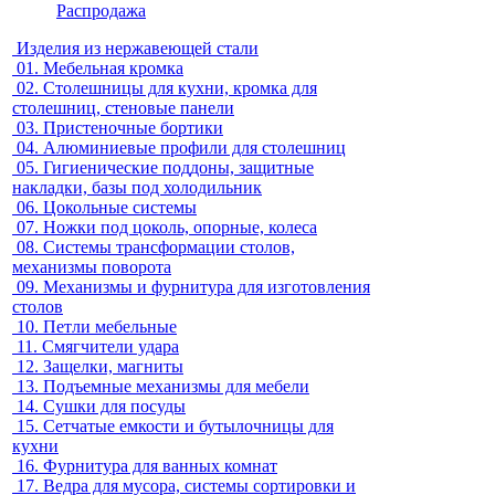
Распродажа
Изделия из нержавеющей стали
01.
Мебельная кромка
02.
Столешницы для кухни, кромка для
столешниц, стеновые панели
03.
Пристеночные бортики
04.
Алюминиевые профили для столешниц
05.
Гигиенические поддоны, защитные
накладки, базы под холодильник
06.
Цокольные системы
07.
Ножки под цоколь, опорные, колеса
08.
Системы трансформации столов,
механизмы поворота
09.
Механизмы и фурнитура для изготовления
столов
10.
Петли мебельные
11.
Смягчители удара
12.
Защелки, магниты
13.
Подъемные механизмы для мебели
14.
Сушки для посуды
15.
Сетчатые емкости и бутылочницы для
кухни
16.
Фурнитура для ванных комнат
17.
Ведра для мусора, системы сортировки и