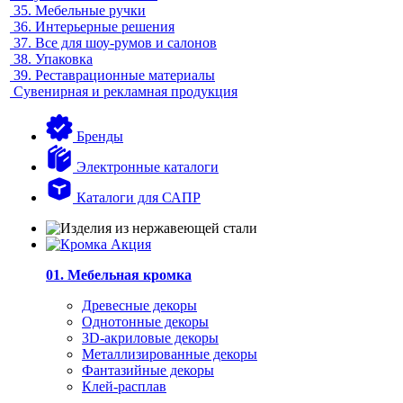
35.
Мебельные ручки
36.
Интерьерные решения
37.
Все для шоу-румов и салонов
38.
Упаковка
39.
Реставрационные материалы
Сувенирная и рекламная продукция
Бренды
Электронные каталоги
Каталоги для САПР
01. Мебельная кромка
Древесные декоры
Однотонные декоры
3D-акриловые декоры
Металлизированные декоры
Фантазийные декоры
Клей-расплав