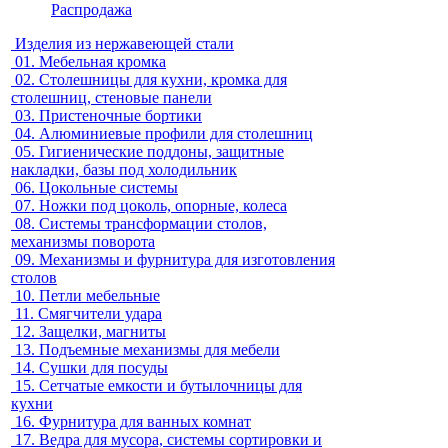
Распродажа
Изделия из нержавеющей стали
01.
Мебельная кромка
02.
Столешницы для кухни, кромка для
столешниц, стеновые панели
03.
Пристеночные бортики
04.
Алюминиевые профили для столешниц
05.
Гигиенические поддоны, защитные
накладки, базы под холодильник
06.
Цокольные системы
07.
Ножки под цоколь, опорные, колеса
08.
Системы трансформации столов,
механизмы поворота
09.
Механизмы и фурнитура для изготовления
столов
10.
Петли мебельные
11.
Смягчители удара
12.
Защелки, магниты
13.
Подъемные механизмы для мебели
14.
Сушки для посуды
15.
Сетчатые емкости и бутылочницы для
кухни
16.
Фурнитура для ванных комнат
17.
Ведра для мусора, системы сортировки и