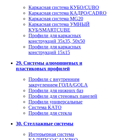
Каркасная система КУБО/CUBO
Каркасная система КАДРО/CADRO
Каркасная система MG20
Каркасная система УМНЫЙ
КУБ/SMARTCUBE
Профили для каркасных
конструкций 35x35, 50x50
Профили для каркасных
конструкций 15х15
29. Системы алюминиевых и
пластиковых профилей
Профили с внутренним
закруглением ГОЛА/GOLA
Профили для нижних баз
Профили для стеновых панелей
Профили универсальные
Система КАТО
Профили для стекла
30. Стеллажные системы
Интерьерная система
КАЛИПСО/CALYPSO