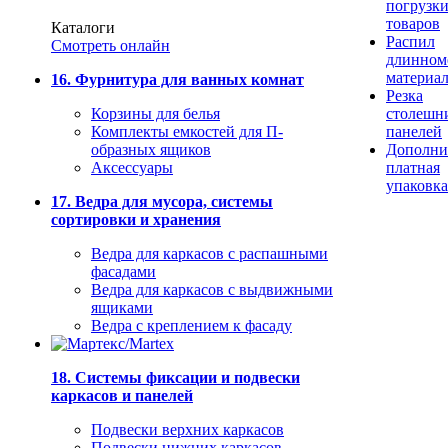
погрузк
товаров
Каталоги
Распил
Смотреть онлайн
длинном
материа
16. Фурнитура для ванных комнат
Резка
Корзины для белья
столешн
Комплекты емкостей для П-
панелей
образных ящиков
Дополни
Аксессуары
платная
упаковка
17. Ведра для мусора, системы
сортировки и хранения
Ведра для каркасов с распашными
фасадами
Ведра для каркасов с выдвижными
ящиками
Ведра с креплением к фасаду
18. Системы фиксации и подвески
каркасов и панелей
Подвески верхних каркасов
Подвески нижних каркасов