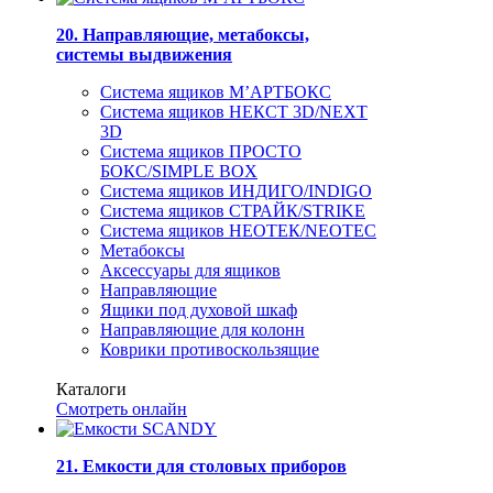
20. Направляющие, метабоксы,
системы выдвижения
Система ящиков М’АРТБОКС
Система ящиков НЕКСТ 3D/NEXT
3D
Система ящиков ПРОСТО
БОКС/SIMPLE BOX
Система ящиков ИНДИГО/INDIGO
Система ящиков СТРАЙК/STRIKE
Система ящиков НЕОТЕК/NEOTEC
Метабоксы
Аксессуары для ящиков
Направляющие
Ящики под духовой шкаф
Направляющие для колонн
Коврики противоскользящие
Каталоги
Смотреть онлайн
21. Емкости для столовых приборов