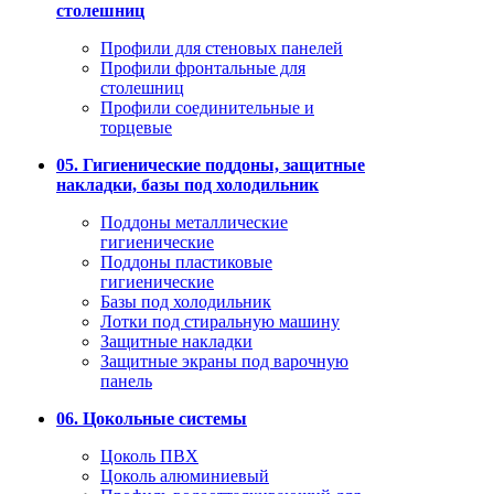
столешниц
Профили для стеновых панелей
Профили фронтальные для
столешниц
Профили соединительные и
торцевые
05. Гигиенические поддоны, защитные
накладки, базы под холодильник
Поддоны металлические
гигиенические
Поддоны пластиковые
гигиенические
Базы под холодильник
Лотки под стиральную машину
Защитные накладки
Защитные экраны под варочную
панель
06. Цокольные системы
Цоколь ПВХ
Цоколь алюминиевый