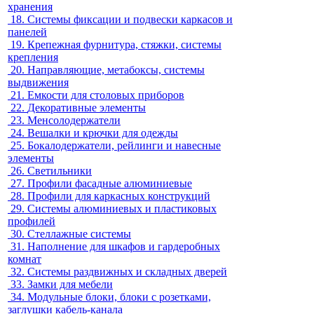
хранения
18.
Системы фиксации и подвески каркасов и
панелей
19.
Крепежная фурнитура, стяжки, системы
крепления
20.
Направляющие, метабоксы, системы
выдвижения
21.
Емкости для столовых приборов
22.
Декоративные элементы
23.
Менсолодержатели
24.
Вешалки и крючки для одежды
25.
Бокалодержатели, рейлинги и навесные
элементы
26.
Светильники
27.
Профили фасадные алюминиевые
28.
Профили для каркасных конструкций
29.
Системы алюминиевых и пластиковых
профилей
30.
Стеллажные системы
31.
Наполнение для шкафов и гардеробных
комнат
32.
Системы раздвижных и складных дверей
33.
Замки для мебели
34.
Модульные блоки, блоки с розетками,
заглушки кабель-канала