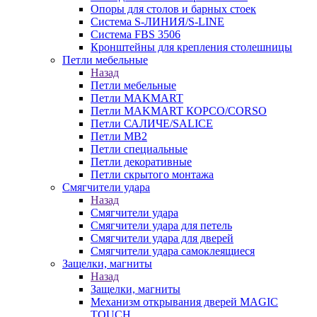
Опоры для столов и барных стоек
Система S-ЛИНИЯ/S-LINE
Система FBS 3506
Кронштейны для крепления столешницы
Петли мебельные
Назад
Петли мебельные
Петли MAKMART
Петли MAKMART КОРСО/CORSO
Петли САЛИЧЕ/SALICE
Петли MB2
Петли специальные
Петли декоративные
Петли скрытого монтажа
Смягчители удара
Назад
Смягчители удара
Смягчители удара для петель
Смягчители удара для дверей
Cмягчители удара самоклеящиеся
Защелки, магниты
Назад
Защелки, магниты
Механизм открывания дверей MAGIC
TOUCH