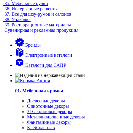
35.
Мебельные ручки
36.
Интерьерные решения
37.
Все для шоу-румов и салонов
38.
Упаковка
39.
Реставрационные материалы
Сувенирная и рекламная продукция
Бренды
Электронные каталоги
Каталоги для САПР
01. Мебельная кромка
Древесные декоры
Однотонные декоры
3D-акриловые декоры
Металлизированные декоры
Фантазийные декоры
Клей-расплав