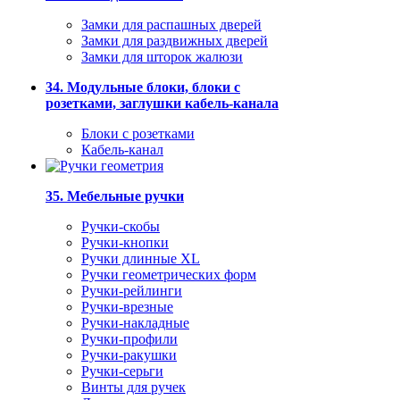
Замки для распашных дверей
Замки для раздвижных дверей
Замки для шторок жалюзи
34. Модульные блоки, блоки с
розетками, заглушки кабель-канала
Блоки с розетками
Кабель-канал
35. Мебельные ручки
Ручки-скобы
Ручки-кнопки
Ручки длинные XL
Ручки геометрических форм
Ручки-рейлинги
Ручки-врезные
Ручки-накладные
Ручки-профили
Ручки-ракушки
Ручки-серьги
Винты для ручек