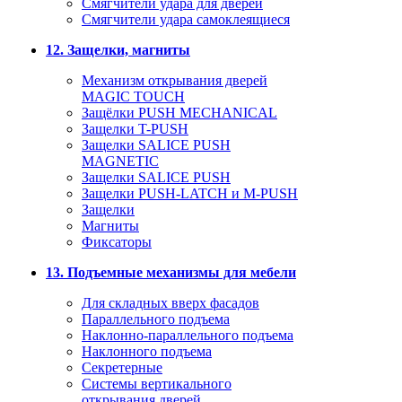
Смягчители удара для дверей
Cмягчители удара самоклеящиеся
12. Защелки, магниты
Механизм открывания дверей
MAGIC TOUCH
Защёлки PUSH MECHANICAL
Защелки T-PUSH
Защелки SALICE PUSH
MAGNETIC
Защелки SALICE PUSH
Защелки PUSH-LATCH и M-PUSH
Защелки
Магниты
Фиксаторы
13. Подъемные механизмы для мебели
Для складных вверх фасадов
Параллельного подъема
Наклонно-параллельного подъема
Наклонного подъема
Секретерные
Системы вертикального
открывания дверей