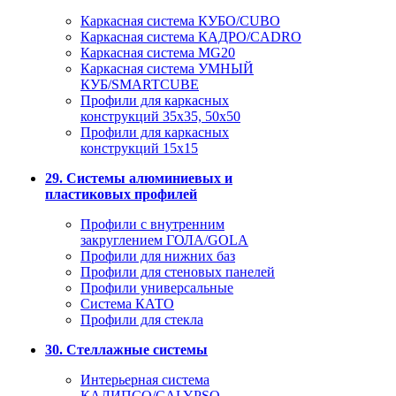
Каркасная система КУБО/CUBO
Каркасная система КАДРО/CADRO
Каркасная система MG20
Каркасная система УМНЫЙ
КУБ/SMARTCUBE
Профили для каркасных
конструкций 35x35, 50x50
Профили для каркасных
конструкций 15х15
29. Системы алюминиевых и
пластиковых профилей
Профили с внутренним
закруглением ГОЛА/GOLA
Профили для нижних баз
Профили для стеновых панелей
Профили универсальные
Система КАТО
Профили для стекла
30. Стеллажные системы
Интерьерная система
КАЛИПСО/CALYPSO