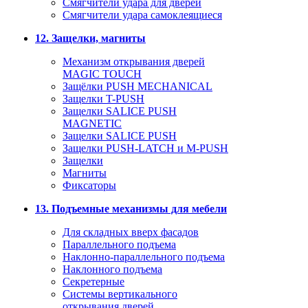
Смягчители удара для дверей
Cмягчители удара самоклеящиеся
12. Защелки, магниты
Механизм открывания дверей
MAGIC TOUCH
Защёлки PUSH MECHANICAL
Защелки T-PUSH
Защелки SALICE PUSH
MAGNETIC
Защелки SALICE PUSH
Защелки PUSH-LATCH и M-PUSH
Защелки
Магниты
Фиксаторы
13. Подъемные механизмы для мебели
Для складных вверх фасадов
Параллельного подъема
Наклонно-параллельного подъема
Наклонного подъема
Секретерные
Системы вертикального
открывания дверей