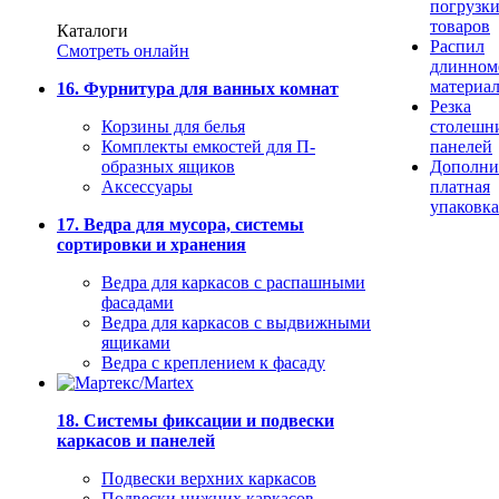
погрузк
товаров
Каталоги
Распил
Смотреть онлайн
длинном
материа
16. Фурнитура для ванных комнат
Резка
Корзины для белья
столешн
Комплекты емкостей для П-
панелей
образных ящиков
Дополни
Аксессуары
платная
упаковка
17. Ведра для мусора, системы
сортировки и хранения
Ведра для каркасов с распашными
фасадами
Ведра для каркасов с выдвижными
ящиками
Ведра с креплением к фасаду
18. Системы фиксации и подвески
каркасов и панелей
Подвески верхних каркасов
Подвески нижних каркасов