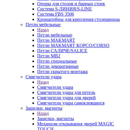
Опоры для столов и барных стоек
Система S-ЛИНИЯ/S-LINE
Система FBS 3506
Кронштейны для крепления столешницы
Петли мебельные
Назад
Петли мебельные
Петли MAKMART
Петли MAKMART КОРСО/CORSO
Петли САЛИЧЕ/SALICE
Петли MB2
Петли специальные
Петли декоративные
Петли скрытого монтажа
Смягчители удара
Назад
Смягчители удара
Смягчители удара для петель
Смягчители удара для дверей
Cмягчители удара самоклеящиеся
Защелки, магниты
Назад
Защелки, магниты
Механизм открывания дверей MAGIC
TOUCH