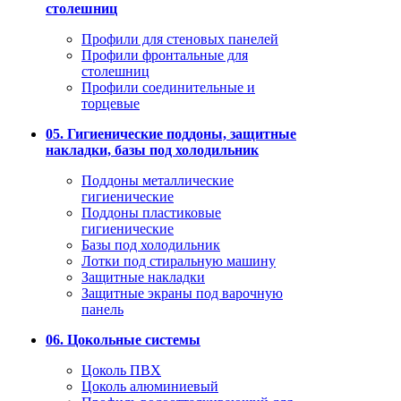
столешниц
Профили для стеновых панелей
Профили фронтальные для
столешниц
Профили соединительные и
торцевые
05. Гигиенические поддоны, защитные
накладки, базы под холодильник
Поддоны металлические
гигиенические
Поддоны пластиковые
гигиенические
Базы под холодильник
Лотки под стиральную машину
Защитные накладки
Защитные экраны под варочную
панель
06. Цокольные системы
Цоколь ПВХ
Цоколь алюминиевый