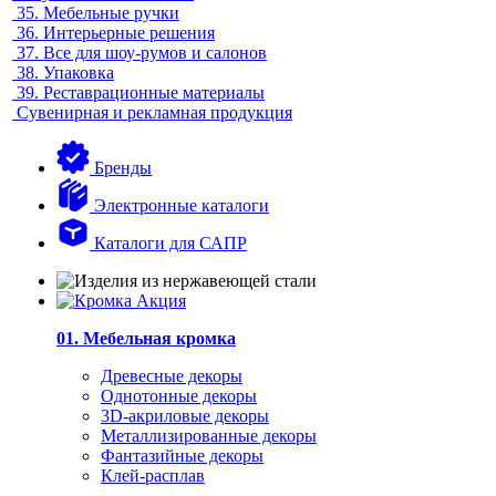
35.
Мебельные ручки
36.
Интерьерные решения
37.
Все для шоу-румов и салонов
38.
Упаковка
39.
Реставрационные материалы
Сувенирная и рекламная продукция
Бренды
Электронные каталоги
Каталоги для САПР
01. Мебельная кромка
Древесные декоры
Однотонные декоры
3D-акриловые декоры
Металлизированные декоры
Фантазийные декоры
Клей-расплав