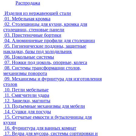
Распродажа
Изделия из нержавеющей стали
01.
Мебельная кромка
02.
Столешницы для кухни, кромка для
столешниц, стеновые панели
03.
Пристеночные бортики
04.
Алюминиевые профили для столешниц
05.
Гигиенические поддоны, защитные
накладки, базы под холодильник
06.
Цокольные системы
07.
Ножки под цоколь, опорные, колеса
08.
Системы трансформации столов,
механизмы поворота
09.
Механизмы и фурнитура для изготовления
столов
10.
Петли мебельные
11.
Смягчители удара
12.
Защелки, магниты
13.
Подъемные механизмы для мебели
14.
Сушки для посуды
15.
Сетчатые емкости и бутылочницы для
кухни
16.
Фурнитура для ванных комнат
17.
Ведра для мусора, системы сортировки и