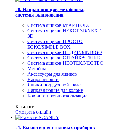
20. Направляющие, метабоксы,
системы выдвижения
Система ящиков М’АРТБОКС
Система ящиков НЕКСТ 3D/NEXT
3D
Система ящиков ПРОСТО
БОКС/SIMPLE BOX
Система ящиков ИНДИГО/INDIGO
Система ящиков СТРАЙК/STRIKE
Система ящиков НЕОТЕК/NEOTEC
Метабоксы
Аксессуары для ящиков
Направляющие
Ящики под духовой шкаф
Направляющие для колонн
Коврики противоскользящие
Каталоги
Смотреть онлайн
21. Емкости для столовых приборов