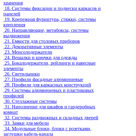
хранения
18.
Системы фиксации и подвески каркасов и
панелей
19.
Крепежная фурнитура, стяжки, системы
крепления
20.
Направляющие, метабоксы, системы
выдвижения
21.
Емкости для столовых приборов
22.
Декоративные элементы
23.
Менсолодержатели
24.
Вешалки и крючки для одежды
25.
Бокалодержатели, рейлинги и навесные
элементы
26.
Светильники
27.
Профили фасадные алюминиевые
28.
Профили для каркасных конструкций
29.
Системы алюминиевых и пластиковых
профилей
30.
Стеллажные системы
31.
Наполнение для шкафов и гардеробных
комнат
32.
Системы раздвижных и складных дверей
33.
Замки для мебели
34.
Модульные блоки, блоки с розетками,
заглушки кабель-канала