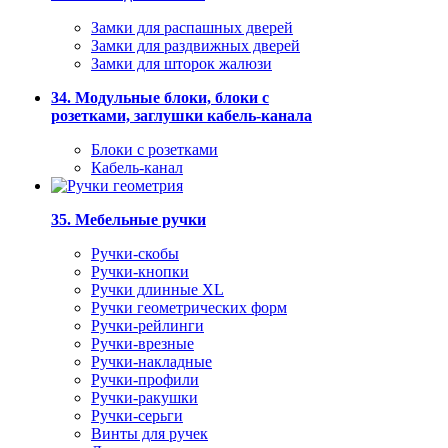
Замки для распашных дверей
Замки для раздвижных дверей
Замки для шторок жалюзи
34. Модульные блоки, блоки с
розетками, заглушки кабель-канала
Блоки с розетками
Кабель-канал
35. Мебельные ручки
Ручки-скобы
Ручки-кнопки
Ручки длинные XL
Ручки геометрических форм
Ручки-рейлинги
Ручки-врезные
Ручки-накладные
Ручки-профили
Ручки-ракушки
Ручки-серьги
Винты для ручек