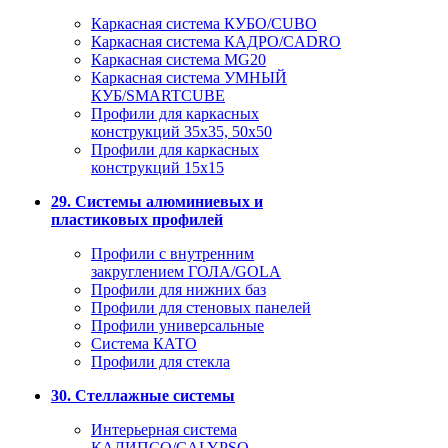
Каркасная система КУБО/CUBO
Каркасная система КАДРО/CADRO
Каркасная система MG20
Каркасная система УМНЫЙ
КУБ/SMARTCUBE
Профили для каркасных
конструкций 35x35, 50x50
Профили для каркасных
конструкций 15х15
29. Системы алюминиевых и
пластиковых профилей
Профили с внутренним
закруглением ГОЛА/GOLA
Профили для нижних баз
Профили для стеновых панелей
Профили универсальные
Система КАТО
Профили для стекла
30. Стеллажные системы
Интерьерная система
КАЛИПСО/CALYPSO