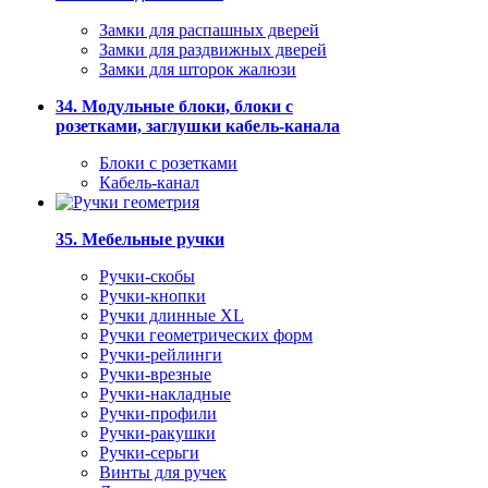
Замки для распашных дверей
Замки для раздвижных дверей
Замки для шторок жалюзи
34. Модульные блоки, блоки с
розетками, заглушки кабель-канала
Блоки с розетками
Кабель-канал
35. Мебельные ручки
Ручки-скобы
Ручки-кнопки
Ручки длинные XL
Ручки геометрических форм
Ручки-рейлинги
Ручки-врезные
Ручки-накладные
Ручки-профили
Ручки-ракушки
Ручки-серьги
Винты для ручек