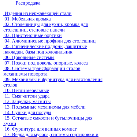
Распродажа
Изделия из нержавеющей стали
01.
Мебельная кромка
02.
Столешницы для кухни, кромка для
столешниц, стеновые панели
03.
Пристеночные бортики
04.
Алюминиевые профили для столешниц
05.
Гигиенические поддоны, защитные
накладки, базы под холодильник
06.
Цокольные системы
07.
Ножки под цоколь, опорные, колеса
08.
Системы трансформации столов,
механизмы поворота
09.
Механизмы и фурнитура для изготовления
столов
10.
Петли мебельные
11.
Смягчители удара
12.
Защелки, магниты
13.
Подъемные механизмы для мебели
14.
Сушки для посуды
15.
Сетчатые емкости и бутылочницы для
кухни
16.
Фурнитура для ванных комнат
17.
Ведра для мусора, системы сортировки и