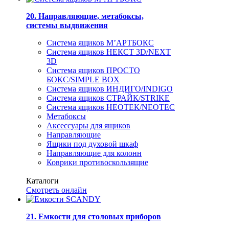
20. Направляющие, метабоксы,
системы выдвижения
Система ящиков М’АРТБОКС
Система ящиков НЕКСТ 3D/NEXT
3D
Система ящиков ПРОСТО
БОКС/SIMPLE BOX
Система ящиков ИНДИГО/INDIGO
Система ящиков СТРАЙК/STRIKE
Система ящиков НЕОТЕК/NEOTEC
Метабоксы
Аксессуары для ящиков
Направляющие
Ящики под духовой шкаф
Направляющие для колонн
Коврики противоскользящие
Каталоги
Смотреть онлайн
21. Емкости для столовых приборов