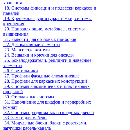
хранения
18.
Системы фиксации и подвески каркасов и
панелей
19.
Крепежная фурнитура, стяжки, системы
крепления
20.
Направляющие, метабоксы, системы
выдвижения
21.
Емкости для столовых приборов
22.
Декоративные элементы
23.
Менсолодержатели
24.
Вешалки и крючки для одежды
25.
Бокалодержатели, рейлинги и навесные
элементы
26.
Светильники
27.
Профили фасадные алюминиевые
28.
Профили для каркасных конструкций
29.
Системы алюминиевых и пластиковых
профилей
30.
Стеллажные системы
31.
Наполнение для шкафов и гардеробных
комнат
32.
Системы раздвижных и складных дверей
33.
Замки для мебели
34.
Модульные блоки, блоки с розетками,
заглушки кабель-канала