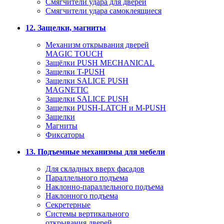
Смягчители удара для дверей
Cмягчители удара самоклеящиеся
12. Защелки, магниты
Механизм открывания дверей
MAGIC TOUCH
Защёлки PUSH MECHANICAL
Защелки T-PUSH
Защелки SALICE PUSH
MAGNETIC
Защелки SALICE PUSH
Защелки PUSH-LATCH и M-PUSH
Защелки
Магниты
Фиксаторы
13. Подъемные механизмы для мебели
Для складных вверх фасадов
Параллельного подъема
Наклонно-параллельного подъема
Наклонного подъема
Секретерные
Системы вертикального
открывания дверей