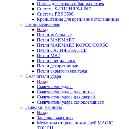
Опоры для столов и барных стоек
Система S-ЛИНИЯ/S-LINE
Система FBS 3506
Кронштейны для крепления столешницы
Петли мебельные
Назад
Петли мебельные
Петли MAKMART
Петли MAKMART КОРСО/CORSO
Петли САЛИЧЕ/SALICE
Петли MB2
Петли специальные
Петли декоративные
Петли скрытого монтажа
Смягчители удара
Назад
Смягчители удара
Смягчители удара для петель
Смягчители удара для дверей
Cмягчители удара самоклеящиеся
Защелки, магниты
Назад
Защелки, магниты
Механизм открывания дверей MAGIC
TOUCH