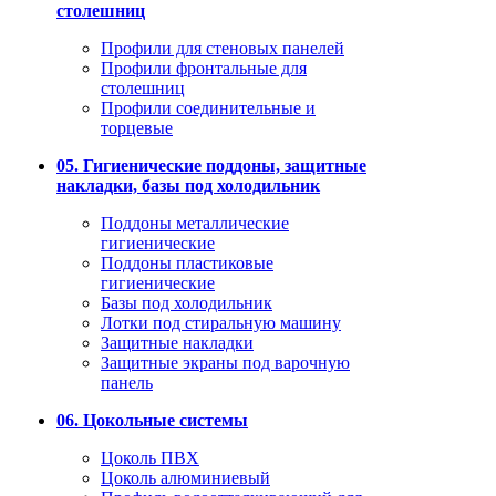
столешниц
Профили для стеновых панелей
Профили фронтальные для
столешниц
Профили соединительные и
торцевые
05. Гигиенические поддоны, защитные
накладки, базы под холодильник
Поддоны металлические
гигиенические
Поддоны пластиковые
гигиенические
Базы под холодильник
Лотки под стиральную машину
Защитные накладки
Защитные экраны под варочную
панель
06. Цокольные системы
Цоколь ПВХ
Цоколь алюминиевый