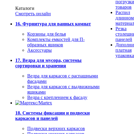
погрузк
товаров
Каталоги
Распил
Смотреть онлайн
длинном
материа
16. Фурнитура для ванных комнат
Резка
Корзины для белья
столешн
Комплекты емкостей для П-
панелей
образных ящиков
Дополни
Аксессуары
платная
упаковка
17. Ведра для мусора, системы
сортировки и хранения
Ведра для каркасов с распашными
фасадами
Ведра для каркасов с выдвижными
ящиками
Ведра с креплением к фасаду
18. Системы фиксации и подвески
каркасов и панелей
Подвески верхних каркасов
Подвески нижних каркасов