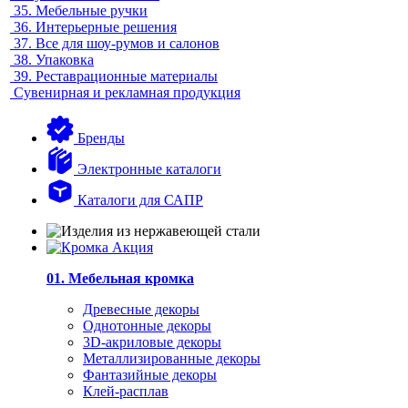
35.
Мебельные ручки
36.
Интерьерные решения
37.
Все для шоу-румов и салонов
38.
Упаковка
39.
Реставрационные материалы
Сувенирная и рекламная продукция
Бренды
Электронные каталоги
Каталоги для САПР
01. Мебельная кромка
Древесные декоры
Однотонные декоры
3D-акриловые декоры
Металлизированные декоры
Фантазийные декоры
Клей-расплав