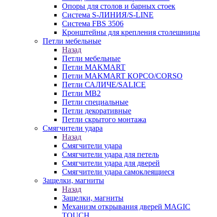
Опоры для столов и барных стоек
Система S-ЛИНИЯ/S-LINE
Система FBS 3506
Кронштейны для крепления столешницы
Петли мебельные
Назад
Петли мебельные
Петли MAKMART
Петли MAKMART КОРСО/CORSO
Петли САЛИЧЕ/SALICE
Петли MB2
Петли специальные
Петли декоративные
Петли скрытого монтажа
Смягчители удара
Назад
Смягчители удара
Смягчители удара для петель
Смягчители удара для дверей
Cмягчители удара самоклеящиеся
Защелки, магниты
Назад
Защелки, магниты
Механизм открывания дверей MAGIC
TOUCH