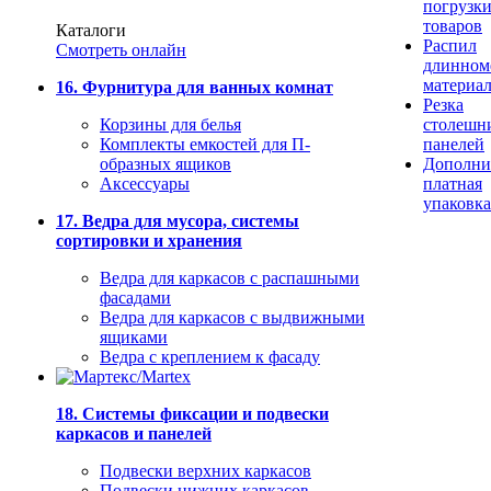
погрузк
товаров
Каталоги
Распил
Смотреть онлайн
длинном
материа
16. Фурнитура для ванных комнат
Резка
Корзины для белья
столешн
Комплекты емкостей для П-
панелей
образных ящиков
Дополни
Аксессуары
платная
упаковка
17. Ведра для мусора, системы
сортировки и хранения
Ведра для каркасов с распашными
фасадами
Ведра для каркасов с выдвижными
ящиками
Ведра с креплением к фасаду
18. Системы фиксации и подвески
каркасов и панелей
Подвески верхних каркасов
Подвески нижних каркасов