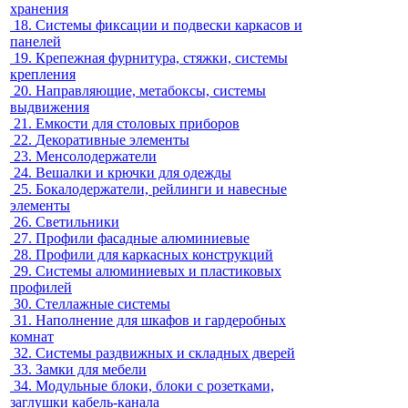
хранения
18.
Системы фиксации и подвески каркасов и
панелей
19.
Крепежная фурнитура, стяжки, системы
крепления
20.
Направляющие, метабоксы, системы
выдвижения
21.
Емкости для столовых приборов
22.
Декоративные элементы
23.
Менсолодержатели
24.
Вешалки и крючки для одежды
25.
Бокалодержатели, рейлинги и навесные
элементы
26.
Светильники
27.
Профили фасадные алюминиевые
28.
Профили для каркасных конструкций
29.
Системы алюминиевых и пластиковых
профилей
30.
Стеллажные системы
31.
Наполнение для шкафов и гардеробных
комнат
32.
Системы раздвижных и складных дверей
33.
Замки для мебели
34.
Модульные блоки, блоки с розетками,
заглушки кабель-канала