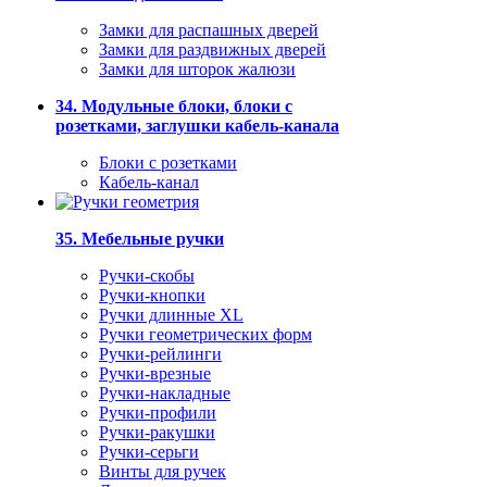
Замки для распашных дверей
Замки для раздвижных дверей
Замки для шторок жалюзи
34. Модульные блоки, блоки с
розетками, заглушки кабель-канала
Блоки с розетками
Кабель-канал
35. Мебельные ручки
Ручки-скобы
Ручки-кнопки
Ручки длинные XL
Ручки геометрических форм
Ручки-рейлинги
Ручки-врезные
Ручки-накладные
Ручки-профили
Ручки-ракушки
Ручки-серьги
Винты для ручек