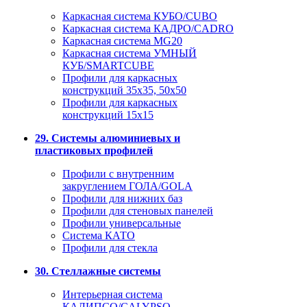
Каркасная система КУБО/CUBO
Каркасная система КАДРО/CADRO
Каркасная система MG20
Каркасная система УМНЫЙ
КУБ/SMARTCUBE
Профили для каркасных
конструкций 35x35, 50x50
Профили для каркасных
конструкций 15х15
29. Системы алюминиевых и
пластиковых профилей
Профили с внутренним
закруглением ГОЛА/GOLA
Профили для нижних баз
Профили для стеновых панелей
Профили универсальные
Система КАТО
Профили для стекла
30. Стеллажные системы
Интерьерная система
КАЛИПСО/CALYPSO