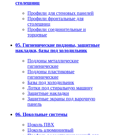
столешниц
Профили для стеновых панелей
Профили фронтальные для
столешниц
Профили соединительные и
торцевые
05. Гигиенические поддоны, защитные
накладки, базы под холодильник
Поддоны металлические
гигиенические
Поддоны пластиковые
гигиенические
Базы под холодильник
Лотки под стиральную машину
Защитные накладки
Защитные экраны под варочную
панель
06. Цокольные системы
Цоколь ПВХ
Цоколь алюминиевый