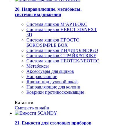
20. Направляющие, метабоксы,
системы выдвижения
Система ящиков М’АРТБОКС
Система ящиков НЕКСТ 3D/NEXT
3D
Система ящиков ПРОСТО
БОКС/SIMPLE BOX
Система ящиков ИНДИГО/INDIGO
Система ящиков СТРАЙК/STRIKE
Система ящиков НЕОТЕК/NEOTEC
Метабоксы
Аксессуары для ящиков
Направляющие
Ящики под духовой шкаф
Направляющие для колонн
Коврики противоскользящие
Каталоги
Смотреть онлайн
21. Емкости для столовых приборов