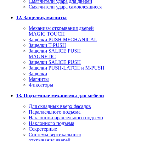
Смягчители удара для дверей
Cмягчители удара самоклеящиеся
12. Защелки, магниты
Механизм открывания дверей
MAGIC TOUCH
Защёлки PUSH MECHANICAL
Защелки T-PUSH
Защелки SALICE PUSH
MAGNETIC
Защелки SALICE PUSH
Защелки PUSH-LATCH и M-PUSH
Защелки
Магниты
Фиксаторы
13. Подъемные механизмы для мебели
Для складных вверх фасадов
Параллельного подъема
Наклонно-параллельного подъема
Наклонного подъема
Секретерные
Системы вертикального
открывания дверей