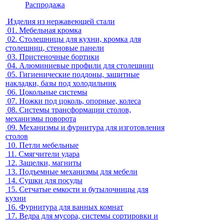
Распродажа
Изделия из нержавеющей стали
01.
Мебельная кромка
02.
Столешницы для кухни, кромка для
столешниц, стеновые панели
03.
Пристеночные бортики
04.
Алюминиевые профили для столешниц
05.
Гигиенические поддоны, защитные
накладки, базы под холодильник
06.
Цокольные системы
07.
Ножки под цоколь, опорные, колеса
08.
Системы трансформации столов,
механизмы поворота
09.
Механизмы и фурнитура для изготовления
столов
10.
Петли мебельные
11.
Смягчители удара
12.
Защелки, магниты
13.
Подъемные механизмы для мебели
14.
Сушки для посуды
15.
Сетчатые емкости и бутылочницы для
кухни
16.
Фурнитура для ванных комнат
17.
Ведра для мусора, системы сортировки и