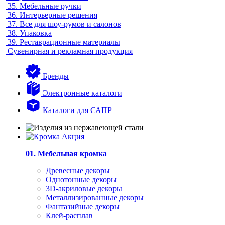
35.
Мебельные ручки
36.
Интерьерные решения
37.
Все для шоу-румов и салонов
38.
Упаковка
39.
Реставрационные материалы
Сувенирная и рекламная продукция
Бренды
Электронные каталоги
Каталоги для САПР
01. Мебельная кромка
Древесные декоры
Однотонные декоры
3D-акриловые декоры
Металлизированные декоры
Фантазийные декоры
Клей-расплав