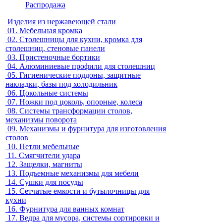
Распродажа
Изделия из нержавеющей стали
01.
Мебельная кромка
02.
Столешницы для кухни, кромка для
столешниц, стеновые панели
03.
Пристеночные бортики
04.
Алюминиевые профили для столешниц
05.
Гигиенические поддоны, защитные
накладки, базы под холодильник
06.
Цокольные системы
07.
Ножки под цоколь, опорные, колеса
08.
Системы трансформации столов,
механизмы поворота
09.
Механизмы и фурнитура для изготовления
столов
10.
Петли мебельные
11.
Смягчители удара
12.
Защелки, магниты
13.
Подъемные механизмы для мебели
14.
Сушки для посуды
15.
Сетчатые емкости и бутылочницы для
кухни
16.
Фурнитура для ванных комнат
17.
Ведра для мусора, системы сортировки и