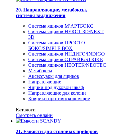
20. Направляющие, метабоксы,
системы выдвижения
Система ящиков М’АРТБОКС
Система ящиков НЕКСТ 3D/NEXT
3D
Система ящиков ПРОСТО
БОКС/SIMPLE BOX
Система ящиков ИНДИГО/INDIGO
Система ящиков СТРАЙК/STRIKE
Система ящиков НЕОТЕК/NEOTEC
Метабоксы
Аксессуары для ящиков
Направляющие
Ящики под духовой шкаф
Направляющие для колонн
Коврики противоскользящие
Каталоги
Смотреть онлайн
21. Емкости для столовых приборов