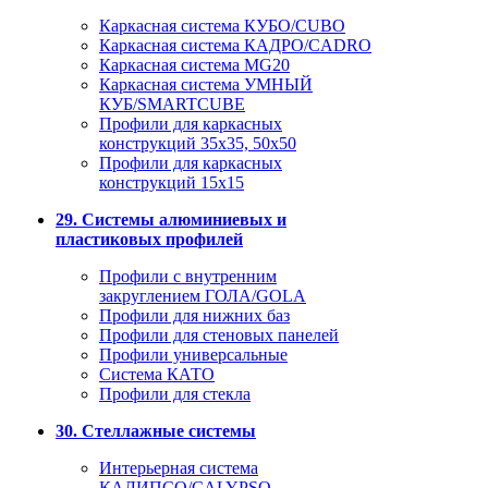
Каркасная система КУБО/CUBO
Каркасная система КАДРО/CADRO
Каркасная система MG20
Каркасная система УМНЫЙ
КУБ/SMARTCUBE
Профили для каркасных
конструкций 35x35, 50x50
Профили для каркасных
конструкций 15х15
29. Системы алюминиевых и
пластиковых профилей
Профили с внутренним
закруглением ГОЛА/GOLA
Профили для нижних баз
Профили для стеновых панелей
Профили универсальные
Система КАТО
Профили для стекла
30. Стеллажные системы
Интерьерная система
КАЛИПСО/CALYPSO