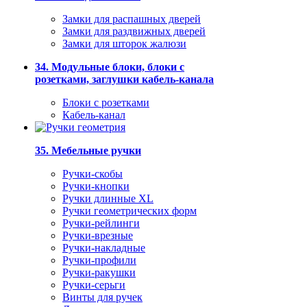
Замки для распашных дверей
Замки для раздвижных дверей
Замки для шторок жалюзи
34. Модульные блоки, блоки с
розетками, заглушки кабель-канала
Блоки с розетками
Кабель-канал
35. Мебельные ручки
Ручки-скобы
Ручки-кнопки
Ручки длинные XL
Ручки геометрических форм
Ручки-рейлинги
Ручки-врезные
Ручки-накладные
Ручки-профили
Ручки-ракушки
Ручки-серьги
Винты для ручек