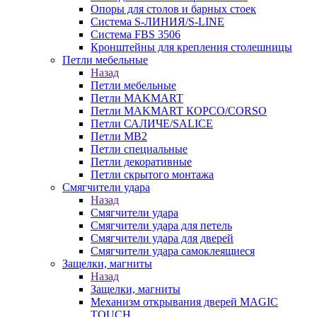
Опоры для столов и барных стоек
Система S-ЛИНИЯ/S-LINE
Система FBS 3506
Кронштейны для крепления столешницы
Петли мебельные
Назад
Петли мебельные
Петли MAKMART
Петли MAKMART КОРСО/CORSO
Петли САЛИЧЕ/SALICE
Петли MB2
Петли специальные
Петли декоративные
Петли скрытого монтажа
Смягчители удара
Назад
Смягчители удара
Смягчители удара для петель
Смягчители удара для дверей
Cмягчители удара самоклеящиеся
Защелки, магниты
Назад
Защелки, магниты
Механизм открывания дверей MAGIC
TOUCH