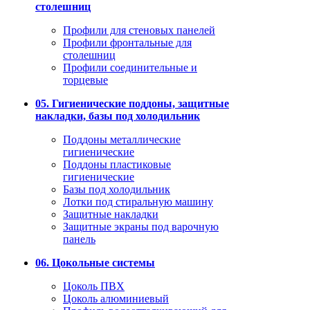
столешниц
Профили для стеновых панелей
Профили фронтальные для
столешниц
Профили соединительные и
торцевые
05. Гигиенические поддоны, защитные
накладки, базы под холодильник
Поддоны металлические
гигиенические
Поддоны пластиковые
гигиенические
Базы под холодильник
Лотки под стиральную машину
Защитные накладки
Защитные экраны под варочную
панель
06. Цокольные системы
Цоколь ПВХ
Цоколь алюминиевый