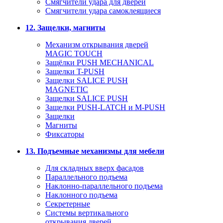
Смягчители удара для дверей
Cмягчители удара самоклеящиеся
12. Защелки, магниты
Механизм открывания дверей
MAGIC TOUCH
Защёлки PUSH MECHANICAL
Защелки T-PUSH
Защелки SALICE PUSH
MAGNETIC
Защелки SALICE PUSH
Защелки PUSH-LATCH и M-PUSH
Защелки
Магниты
Фиксаторы
13. Подъемные механизмы для мебели
Для складных вверх фасадов
Параллельного подъема
Наклонно-параллельного подъема
Наклонного подъема
Секретерные
Системы вертикального
открывания дверей