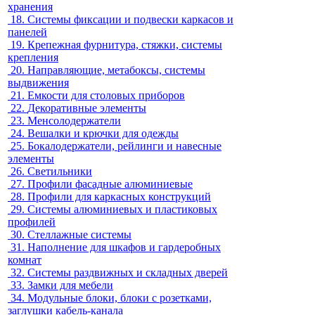
хранения
18.
Системы фиксации и подвески каркасов и
панелей
19.
Крепежная фурнитура, стяжки, системы
крепления
20.
Направляющие, метабоксы, системы
выдвижения
21.
Емкости для столовых приборов
22.
Декоративные элементы
23.
Менсолодержатели
24.
Вешалки и крючки для одежды
25.
Бокалодержатели, рейлинги и навесные
элементы
26.
Светильники
27.
Профили фасадные алюминиевые
28.
Профили для каркасных конструкций
29.
Системы алюминиевых и пластиковых
профилей
30.
Стеллажные системы
31.
Наполнение для шкафов и гардеробных
комнат
32.
Системы раздвижных и складных дверей
33.
Замки для мебели
34.
Модульные блоки, блоки с розетками,
заглушки кабель-канала