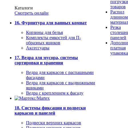
погрузк
товаров
Каталоги
Распил
Смотреть онлайн
длинном
материа
16. Фурнитура для ванных комнат
Резка
Корзины для белья
столешн
Комплекты емкостей для П-
панелей
образных ящиков
Дополни
Аксессуары
платная
упаковка
17. Ведра для мусора, системы
сортировки и хранения
Ведра для каркасов с распашными
фасадами
Ведра для каркасов с выдвижными
ящиками
Ведра с креплением к фасаду
18. Системы фиксации и подвески
каркасов и панелей
Подвески верхних каркасов
Подвески нижних каркасов