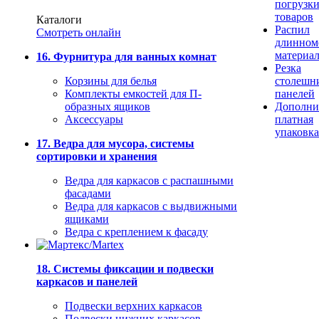
погрузк
товаров
Каталоги
Распил
Смотреть онлайн
длинном
материа
16. Фурнитура для ванных комнат
Резка
Корзины для белья
столешн
Комплекты емкостей для П-
панелей
образных ящиков
Дополни
Аксессуары
платная
упаковка
17. Ведра для мусора, системы
сортировки и хранения
Ведра для каркасов с распашными
фасадами
Ведра для каркасов с выдвижными
ящиками
Ведра с креплением к фасаду
18. Системы фиксации и подвески
каркасов и панелей
Подвески верхних каркасов
Подвески нижних каркасов