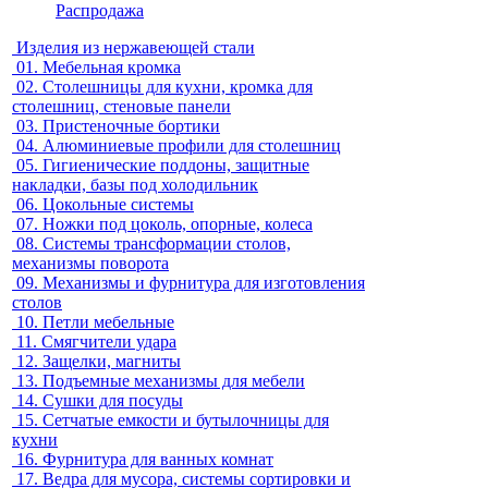
Распродажа
Изделия из нержавеющей стали
01.
Мебельная кромка
02.
Столешницы для кухни, кромка для
столешниц, стеновые панели
03.
Пристеночные бортики
04.
Алюминиевые профили для столешниц
05.
Гигиенические поддоны, защитные
накладки, базы под холодильник
06.
Цокольные системы
07.
Ножки под цоколь, опорные, колеса
08.
Системы трансформации столов,
механизмы поворота
09.
Механизмы и фурнитура для изготовления
столов
10.
Петли мебельные
11.
Смягчители удара
12.
Защелки, магниты
13.
Подъемные механизмы для мебели
14.
Сушки для посуды
15.
Сетчатые емкости и бутылочницы для
кухни
16.
Фурнитура для ванных комнат
17.
Ведра для мусора, системы сортировки и