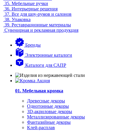
35.
Мебельные ручки
36.
Интерьерные решения
37.
Все для шоу-румов и салонов
38.
Упаковка
39.
Реставрационные материалы
Сувенирная и рекламная продукция
Бренды
Электронные каталоги
Каталоги для САПР
01. Мебельная кромка
Древесные декоры
Однотонные декоры
3D-акриловые декоры
Металлизированные декоры
Фантазийные декоры
Клей-расплав