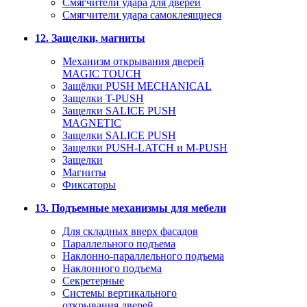
Смягчители удара для дверей
Cмягчители удара самоклеящиеся
12. Защелки, магниты
Механизм открывания дверей
MAGIC TOUCH
Защёлки PUSH MECHANICAL
Защелки T-PUSH
Защелки SALICE PUSH
MAGNETIC
Защелки SALICE PUSH
Защелки PUSH-LATCH и M-PUSH
Защелки
Магниты
Фиксаторы
13. Подъемные механизмы для мебели
Для складных вверх фасадов
Параллельного подъема
Наклонно-параллельного подъема
Наклонного подъема
Секретерные
Системы вертикального
открывания дверей