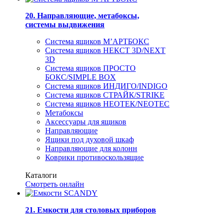
20. Направляющие, метабоксы,
системы выдвижения
Система ящиков М’АРТБОКС
Система ящиков НЕКСТ 3D/NEXT
3D
Система ящиков ПРОСТО
БОКС/SIMPLE BOX
Система ящиков ИНДИГО/INDIGO
Система ящиков СТРАЙК/STRIKE
Система ящиков НЕОТЕК/NEOTEC
Метабоксы
Аксессуары для ящиков
Направляющие
Ящики под духовой шкаф
Направляющие для колонн
Коврики противоскользящие
Каталоги
Смотреть онлайн
21. Емкости для столовых приборов