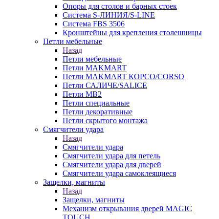
Опоры для столов и барных стоек
Система S-ЛИНИЯ/S-LINE
Система FBS 3506
Кронштейны для крепления столешницы
Петли мебельные
Назад
Петли мебельные
Петли MAKMART
Петли MAKMART КОРСО/CORSO
Петли САЛИЧЕ/SALICE
Петли MB2
Петли специальные
Петли декоративные
Петли скрытого монтажа
Смягчители удара
Назад
Смягчители удара
Смягчители удара для петель
Смягчители удара для дверей
Cмягчители удара самоклеящиеся
Защелки, магниты
Назад
Защелки, магниты
Механизм открывания дверей MAGIC
TOUCH