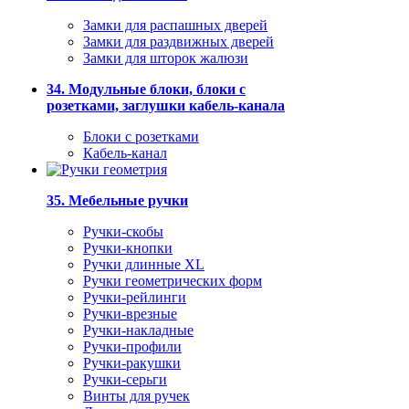
Замки для распашных дверей
Замки для раздвижных дверей
Замки для шторок жалюзи
34. Модульные блоки, блоки с
розетками, заглушки кабель-канала
Блоки с розетками
Кабель-канал
35. Мебельные ручки
Ручки-скобы
Ручки-кнопки
Ручки длинные XL
Ручки геометрических форм
Ручки-рейлинги
Ручки-врезные
Ручки-накладные
Ручки-профили
Ручки-ракушки
Ручки-серьги
Винты для ручек