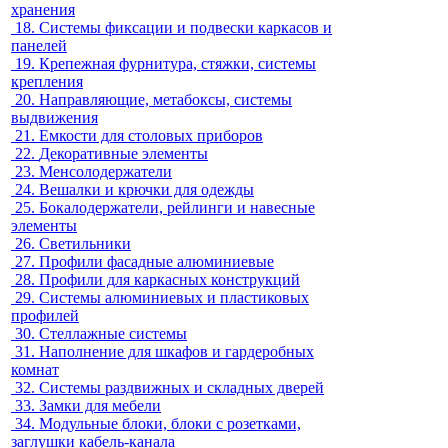
хранения
18.
Системы фиксации и подвески каркасов и
панелей
19.
Крепежная фурнитура, стяжки, системы
крепления
20.
Направляющие, метабоксы, системы
выдвижения
21.
Емкости для столовых приборов
22.
Декоративные элементы
23.
Менсолодержатели
24.
Вешалки и крючки для одежды
25.
Бокалодержатели, рейлинги и навесные
элементы
26.
Светильники
27.
Профили фасадные алюминиевые
28.
Профили для каркасных конструкций
29.
Системы алюминиевых и пластиковых
профилей
30.
Стеллажные системы
31.
Наполнение для шкафов и гардеробных
комнат
32.
Системы раздвижных и складных дверей
33.
Замки для мебели
34.
Модульные блоки, блоки с розетками,
заглушки кабель-канала