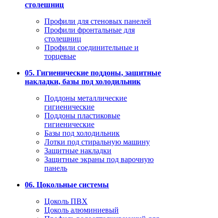
столешниц
Профили для стеновых панелей
Профили фронтальные для
столешниц
Профили соединительные и
торцевые
05. Гигиенические поддоны, защитные
накладки, базы под холодильник
Поддоны металлические
гигиенические
Поддоны пластиковые
гигиенические
Базы под холодильник
Лотки под стиральную машину
Защитные накладки
Защитные экраны под варочную
панель
06. Цокольные системы
Цоколь ПВХ
Цоколь алюминиевый