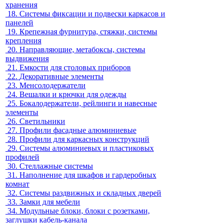
хранения
18.
Системы фиксации и подвески каркасов и
панелей
19.
Крепежная фурнитура, стяжки, системы
крепления
20.
Направляющие, метабоксы, системы
выдвижения
21.
Емкости для столовых приборов
22.
Декоративные элементы
23.
Менсолодержатели
24.
Вешалки и крючки для одежды
25.
Бокалодержатели, рейлинги и навесные
элементы
26.
Светильники
27.
Профили фасадные алюминиевые
28.
Профили для каркасных конструкций
29.
Системы алюминиевых и пластиковых
профилей
30.
Стеллажные системы
31.
Наполнение для шкафов и гардеробных
комнат
32.
Системы раздвижных и складных дверей
33.
Замки для мебели
34.
Модульные блоки, блоки с розетками,
заглушки кабель-канала