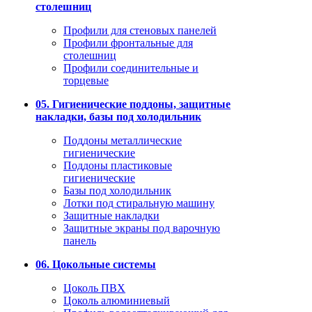
столешниц
Профили для стеновых панелей
Профили фронтальные для
столешниц
Профили соединительные и
торцевые
05. Гигиенические поддоны, защитные
накладки, базы под холодильник
Поддоны металлические
гигиенические
Поддоны пластиковые
гигиенические
Базы под холодильник
Лотки под стиральную машину
Защитные накладки
Защитные экраны под варочную
панель
06. Цокольные системы
Цоколь ПВХ
Цоколь алюминиевый