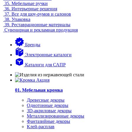
35.
Мебельные ручки
36.
Интерьерные решения
37.
Все для шоу-румов и салонов
38.
Упаковка
39.
Реставрационные материалы
Сувенирная и рекламная продукция
Бренды
Электронные каталоги
Каталоги для САПР
01. Мебельная кромка
Древесные декоры
Однотонные декоры
3D-акриловые декоры
Металлизированные декоры
Фантазийные декоры
Клей-расплав