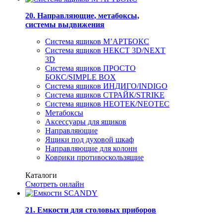
20. Направляющие, метабоксы,
системы выдвижения
Система ящиков М’АРТБОКС
Система ящиков НЕКСТ 3D/NEXT
3D
Система ящиков ПРОСТО
БОКС/SIMPLE BOX
Система ящиков ИНДИГО/INDIGO
Система ящиков СТРАЙК/STRIKE
Система ящиков НЕОТЕК/NEOTEC
Метабоксы
Аксессуары для ящиков
Направляющие
Ящики под духовой шкаф
Направляющие для колонн
Коврики противоскользящие
Каталоги
Смотреть онлайн
21. Емкости для столовых приборов