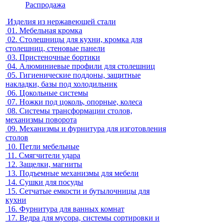
Распродажа
Изделия из нержавеющей стали
01.
Мебельная кромка
02.
Столешницы для кухни, кромка для
столешниц, стеновые панели
03.
Пристеночные бортики
04.
Алюминиевые профили для столешниц
05.
Гигиенические поддоны, защитные
накладки, базы под холодильник
06.
Цокольные системы
07.
Ножки под цоколь, опорные, колеса
08.
Системы трансформации столов,
механизмы поворота
09.
Механизмы и фурнитура для изготовления
столов
10.
Петли мебельные
11.
Смягчители удара
12.
Защелки, магниты
13.
Подъемные механизмы для мебели
14.
Сушки для посуды
15.
Сетчатые емкости и бутылочницы для
кухни
16.
Фурнитура для ванных комнат
17.
Ведра для мусора, системы сортировки и