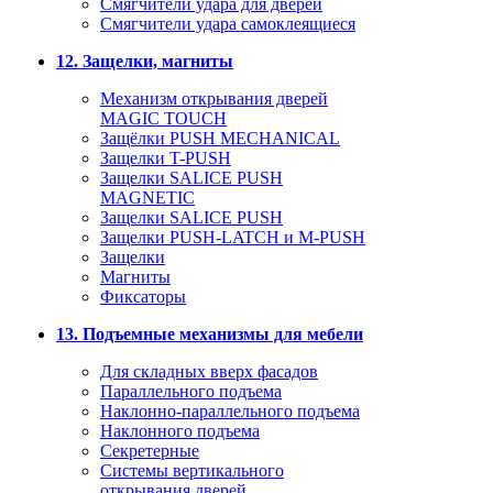
Смягчители удара для дверей
Cмягчители удара самоклеящиеся
12. Защелки, магниты
Механизм открывания дверей
MAGIC TOUCH
Защёлки PUSH MECHANICAL
Защелки T-PUSH
Защелки SALICE PUSH
MAGNETIC
Защелки SALICE PUSH
Защелки PUSH-LATCH и M-PUSH
Защелки
Магниты
Фиксаторы
13. Подъемные механизмы для мебели
Для складных вверх фасадов
Параллельного подъема
Наклонно-параллельного подъема
Наклонного подъема
Секретерные
Системы вертикального
открывания дверей