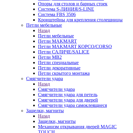
Опоры для столов и барных стоек
Система S-ЛИНИЯ/S-LINE
Система FBS 3506
Кронштейны для крепления столешницы
Петли мебельные
Назад
Петли мебельные
Петли MAKMART
Петли MAKMART КОРСО/CORSO
Петли САЛИЧЕ/SALICE
Петли MB2
Петли специальные
Петли декоративные
Петли скрытого монтажа
Смягчители удара
Назад
Смягчители удара
Смягчители удара для петель
Смягчители удара для дверей
Cмягчители удара самоклеящиеся
Защелки, магниты
Назад
Защелки, магниты
Механизм открывания дверей MAGIC
TOUCH