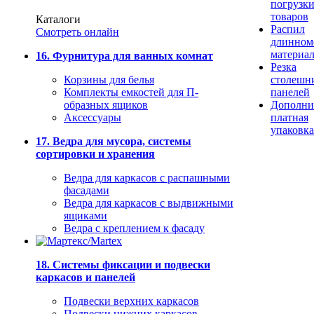
погрузк
товаров
Каталоги
Распил
Смотреть онлайн
длинном
материа
16. Фурнитура для ванных комнат
Резка
Корзины для белья
столешн
Комплекты емкостей для П-
панелей
образных ящиков
Дополни
Аксессуары
платная
упаковка
17. Ведра для мусора, системы
сортировки и хранения
Ведра для каркасов с распашными
фасадами
Ведра для каркасов с выдвижными
ящиками
Ведра с креплением к фасаду
18. Системы фиксации и подвески
каркасов и панелей
Подвески верхних каркасов
Подвески нижних каркасов