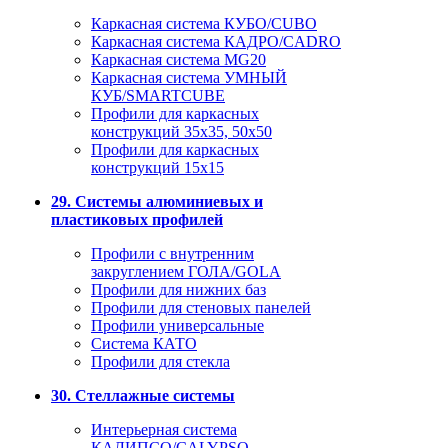
Каркасная система КУБО/CUBO
Каркасная система КАДРО/CADRO
Каркасная система MG20
Каркасная система УМНЫЙ
КУБ/SMARTCUBE
Профили для каркасных
конструкций 35x35, 50x50
Профили для каркасных
конструкций 15х15
29. Системы алюминиевых и
пластиковых профилей
Профили с внутренним
закруглением ГОЛА/GOLA
Профили для нижних баз
Профили для стеновых панелей
Профили универсальные
Система КАТО
Профили для стекла
30. Стеллажные системы
Интерьерная система
КАЛИПСО/CALYPSO