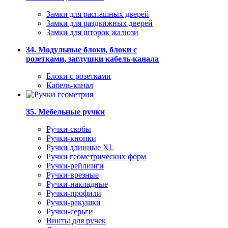
Замки для распашных дверей
Замки для раздвижных дверей
Замки для шторок жалюзи
34. Модульные блоки, блоки с
розетками, заглушки кабель-канала
Блоки с розетками
Кабель-канал
35. Мебельные ручки
Ручки-скобы
Ручки-кнопки
Ручки длинные XL
Ручки геометрических форм
Ручки-рейлинги
Ручки-врезные
Ручки-накладные
Ручки-профили
Ручки-ракушки
Ручки-серьги
Винты для ручек