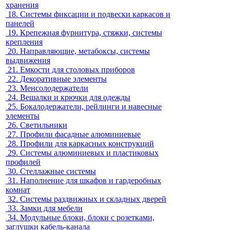
хранения
18.
Системы фиксации и подвески каркасов и
панелей
19.
Крепежная фурнитура, стяжки, системы
крепления
20.
Направляющие, метабоксы, системы
выдвижения
21.
Емкости для столовых приборов
22.
Декоративные элементы
23.
Менсолодержатели
24.
Вешалки и крючки для одежды
25.
Бокалодержатели, рейлинги и навесные
элементы
26.
Светильники
27.
Профили фасадные алюминиевые
28.
Профили для каркасных конструкций
29.
Системы алюминиевых и пластиковых
профилей
30.
Стеллажные системы
31.
Наполнение для шкафов и гардеробных
комнат
32.
Системы раздвижных и складных дверей
33.
Замки для мебели
34.
Модульные блоки, блоки с розетками,
заглушки кабель-канала