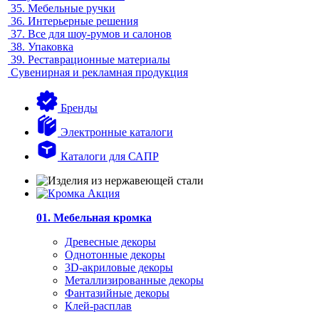
35.
Мебельные ручки
36.
Интерьерные решения
37.
Все для шоу-румов и салонов
38.
Упаковка
39.
Реставрационные материалы
Сувенирная и рекламная продукция
Бренды
Электронные каталоги
Каталоги для САПР
01. Мебельная кромка
Древесные декоры
Однотонные декоры
3D-акриловые декоры
Металлизированные декоры
Фантазийные декоры
Клей-расплав