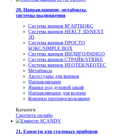
20. Направляющие, метабоксы,
системы выдвижения
Система ящиков М’АРТБОКС
Система ящиков НЕКСТ 3D/NEXT
3D
Система ящиков ПРОСТО
БОКС/SIMPLE BOX
Система ящиков ИНДИГО/INDIGO
Система ящиков СТРАЙК/STRIKE
Система ящиков НЕОТЕК/NEOTEC
Метабоксы
Аксессуары для ящиков
Направляющие
Ящики под духовой шкаф
Направляющие для колонн
Коврики противоскользящие
Каталоги
Смотреть онлайн
21. Емкости для столовых приборов