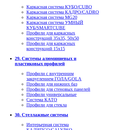
Каркасная система КУБО/CUBO
Каркасная система КАДРО/CADRO
Каркасная система MG20
Каркасная система УМНЫЙ
КУБ/SMARTCUBE
Профили для каркасных
конструкций 35x35, 50x50
Профили для каркасных
конструкций 15х15
29. Системы алюминиевых и
пластиковых профилей
Профили с внутренним
закруглением ГОЛА/GOLA
Профили для нижних баз
Профили для стеновых панелей
Профили универсальные
Система КАТО
Профили для стекла
30. Стеллажные системы
Интерьерная система
КАЛИПСО/CALYPSO