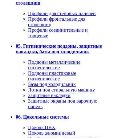
столешниц
Профили для стеновых панелей
Профили фронтальные для
столешниц
Профили соединительные и
торцевые
05. Гигиенические поддоны, защитные
накладки, базы под холодильник
Поддоны металлические
гигиенические
Поддоны пластиковые
гигиенические
Базы под холодильник
Лотки под стиральную машину
Защитные накладки
Защитные экраны под варочную
панель
06. Цокольные системы
Цоколь ПВХ
Цоколь алюминиевый