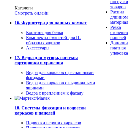
погрузк
товаров
Каталоги
Распил
Смотреть онлайн
длинном
материа
16. Фурнитура для ванных комнат
Резка
Корзины для белья
столешн
Комплекты емкостей для П-
панелей
образных ящиков
Дополни
Аксессуары
платная
упаковка
17. Ведра для мусора, системы
сортировки и хранения
Ведра для каркасов с распашными
фасадами
Ведра для каркасов с выдвижными
ящиками
Ведра с креплением к фасаду
18. Системы фиксации и подвески
каркасов и панелей
Подвески верхних каркасов
Подвески нижних каркасов