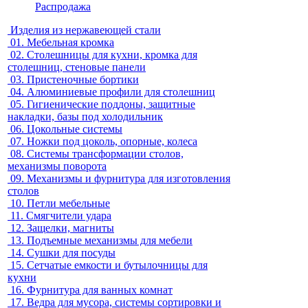
Распродажа
Изделия из нержавеющей стали
01.
Мебельная кромка
02.
Столешницы для кухни, кромка для
столешниц, стеновые панели
03.
Пристеночные бортики
04.
Алюминиевые профили для столешниц
05.
Гигиенические поддоны, защитные
накладки, базы под холодильник
06.
Цокольные системы
07.
Ножки под цоколь, опорные, колеса
08.
Системы трансформации столов,
механизмы поворота
09.
Механизмы и фурнитура для изготовления
столов
10.
Петли мебельные
11.
Смягчители удара
12.
Защелки, магниты
13.
Подъемные механизмы для мебели
14.
Сушки для посуды
15.
Сетчатые емкости и бутылочницы для
кухни
16.
Фурнитура для ванных комнат
17.
Ведра для мусора, системы сортировки и