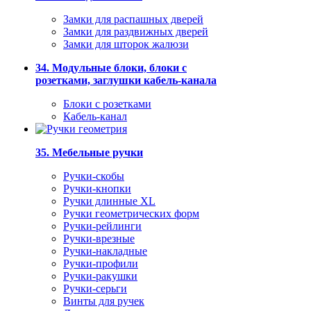
Замки для распашных дверей
Замки для раздвижных дверей
Замки для шторок жалюзи
34. Модульные блоки, блоки с
розетками, заглушки кабель-канала
Блоки с розетками
Кабель-канал
35. Мебельные ручки
Ручки-скобы
Ручки-кнопки
Ручки длинные XL
Ручки геометрических форм
Ручки-рейлинги
Ручки-врезные
Ручки-накладные
Ручки-профили
Ручки-ракушки
Ручки-серьги
Винты для ручек