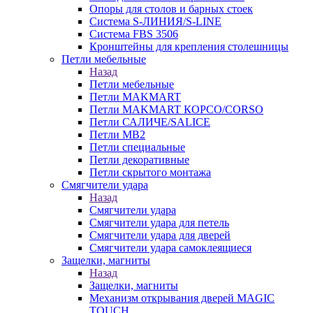
Опоры для столов и барных стоек
Система S-ЛИНИЯ/S-LINE
Система FBS 3506
Кронштейны для крепления столешницы
Петли мебельные
Назад
Петли мебельные
Петли MAKMART
Петли MAKMART КОРСО/CORSO
Петли САЛИЧЕ/SALICE
Петли MB2
Петли специальные
Петли декоративные
Петли скрытого монтажа
Смягчители удара
Назад
Смягчители удара
Смягчители удара для петель
Смягчители удара для дверей
Cмягчители удара самоклеящиеся
Защелки, магниты
Назад
Защелки, магниты
Механизм открывания дверей MAGIC
TOUCH