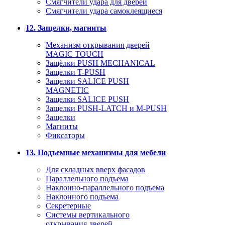
Смягчители удара для дверей
Cмягчители удара самоклеящиеся
12. Защелки, магниты
Механизм открывания дверей
MAGIC TOUCH
Защёлки PUSH MECHANICAL
Защелки T-PUSH
Защелки SALICE PUSH
MAGNETIC
Защелки SALICE PUSH
Защелки PUSH-LATCH и M-PUSH
Защелки
Магниты
Фиксаторы
13. Подъемные механизмы для мебели
Для складных вверх фасадов
Параллельного подъема
Наклонно-параллельного подъема
Наклонного подъема
Секретерные
Системы вертикального
открывания дверей