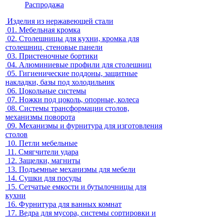
Распродажа
Изделия из нержавеющей стали
01.
Мебельная кромка
02.
Столешницы для кухни, кромка для
столешниц, стеновые панели
03.
Пристеночные бортики
04.
Алюминиевые профили для столешниц
05.
Гигиенические поддоны, защитные
накладки, базы под холодильник
06.
Цокольные системы
07.
Ножки под цоколь, опорные, колеса
08.
Системы трансформации столов,
механизмы поворота
09.
Механизмы и фурнитура для изготовления
столов
10.
Петли мебельные
11.
Смягчители удара
12.
Защелки, магниты
13.
Подъемные механизмы для мебели
14.
Сушки для посуды
15.
Сетчатые емкости и бутылочницы для
кухни
16.
Фурнитура для ванных комнат
17.
Ведра для мусора, системы сортировки и