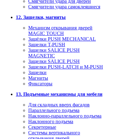
Смягчители удара для дверей
Cмягчители удара самоклеящиеся
12. Защелки, магниты
Механизм открывания дверей
MAGIC TOUCH
Защёлки PUSH MECHANICAL
Защелки T-PUSH
Защелки SALICE PUSH
MAGNETIC
Защелки SALICE PUSH
Защелки PUSH-LATCH и M-PUSH
Защелки
Магниты
Фиксаторы
13. Подъемные механизмы для мебели
Для складных вверх фасадов
Параллельного подъема
Наклонно-параллельного подъема
Наклонного подъема
Секретерные
Системы вертикального
открывания дверей