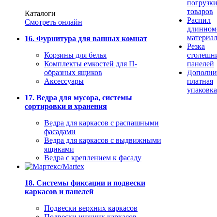
погрузк
товаров
Каталоги
Распил
Смотреть онлайн
длинном
материа
16. Фурнитура для ванных комнат
Резка
Корзины для белья
столешн
Комплекты емкостей для П-
панелей
образных ящиков
Дополни
Аксессуары
платная
упаковка
17. Ведра для мусора, системы
сортировки и хранения
Ведра для каркасов с распашными
фасадами
Ведра для каркасов с выдвижными
ящиками
Ведра с креплением к фасаду
18. Системы фиксации и подвески
каркасов и панелей
Подвески верхних каркасов
Подвески нижних каркасов