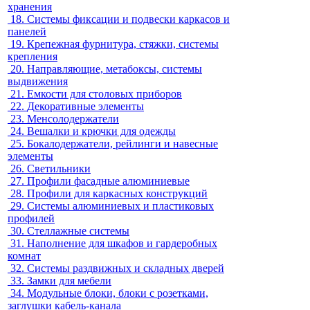
хранения
18.
Системы фиксации и подвески каркасов и
панелей
19.
Крепежная фурнитура, стяжки, системы
крепления
20.
Направляющие, метабоксы, системы
выдвижения
21.
Емкости для столовых приборов
22.
Декоративные элементы
23.
Менсолодержатели
24.
Вешалки и крючки для одежды
25.
Бокалодержатели, рейлинги и навесные
элементы
26.
Светильники
27.
Профили фасадные алюминиевые
28.
Профили для каркасных конструкций
29.
Системы алюминиевых и пластиковых
профилей
30.
Стеллажные системы
31.
Наполнение для шкафов и гардеробных
комнат
32.
Системы раздвижных и складных дверей
33.
Замки для мебели
34.
Модульные блоки, блоки с розетками,
заглушки кабель-канала