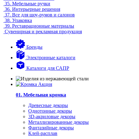
35.
Мебельные ручки
36.
Интерьерные решения
37.
Все для шоу-румов и салонов
38.
Упаковка
39.
Реставрационные материалы
Сувенирная и рекламная продукция
Бренды
Электронные каталоги
Каталоги для САПР
01. Мебельная кромка
Древесные декоры
Однотонные декоры
3D-акриловые декоры
Металлизированные декоры
Фантазийные декоры
Клей-расплав