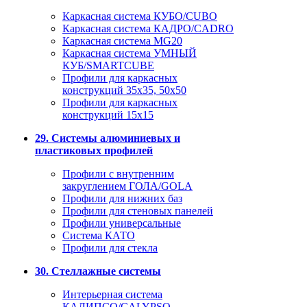
Каркасная система КУБО/CUBO
Каркасная система КАДРО/CADRO
Каркасная система MG20
Каркасная система УМНЫЙ
КУБ/SMARTCUBE
Профили для каркасных
конструкций 35x35, 50x50
Профили для каркасных
конструкций 15х15
29. Системы алюминиевых и
пластиковых профилей
Профили с внутренним
закруглением ГОЛА/GOLA
Профили для нижних баз
Профили для стеновых панелей
Профили универсальные
Система КАТО
Профили для стекла
30. Стеллажные системы
Интерьерная система
КАЛИПСО/CALYPSO