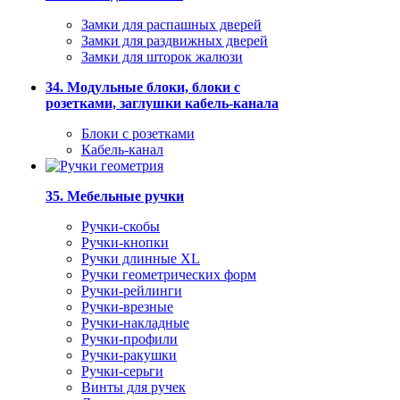
Замки для распашных дверей
Замки для раздвижных дверей
Замки для шторок жалюзи
34. Модульные блоки, блоки с
розетками, заглушки кабель-канала
Блоки с розетками
Кабель-канал
35. Мебельные ручки
Ручки-скобы
Ручки-кнопки
Ручки длинные XL
Ручки геометрических форм
Ручки-рейлинги
Ручки-врезные
Ручки-накладные
Ручки-профили
Ручки-ракушки
Ручки-серьги
Винты для ручек