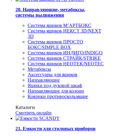
20. Направляющие, метабоксы,
системы выдвижения
Система ящиков М’АРТБОКС
Система ящиков НЕКСТ 3D/NEXT
3D
Система ящиков ПРОСТО
БОКС/SIMPLE BOX
Система ящиков ИНДИГО/INDIGO
Система ящиков СТРАЙК/STRIKE
Система ящиков НЕОТЕК/NEOTEC
Метабоксы
Аксессуары для ящиков
Направляющие
Ящики под духовой шкаф
Направляющие для колонн
Коврики противоскользящие
Каталоги
Смотреть онлайн
21. Емкости для столовых приборов