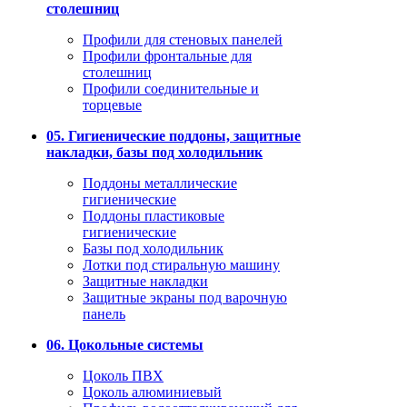
столешниц
Профили для стеновых панелей
Профили фронтальные для
столешниц
Профили соединительные и
торцевые
05. Гигиенические поддоны, защитные
накладки, базы под холодильник
Поддоны металлические
гигиенические
Поддоны пластиковые
гигиенические
Базы под холодильник
Лотки под стиральную машину
Защитные накладки
Защитные экраны под варочную
панель
06. Цокольные системы
Цоколь ПВХ
Цоколь алюминиевый