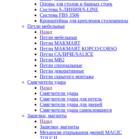
Опоры для столов и барных стоек
Система S-ЛИНИЯ/S-LINE
Система FBS 3506
Кронштейны для крепления столешницы
Петли мебельные
Назад
Петли мебельные
Петли MAKMART
Петли MAKMART КОРСО/CORSO
Петли САЛИЧЕ/SALICE
Петли MB2
Петли специальные
Петли декоративные
Петли скрытого монтажа
Смягчители удара
Назад
Смягчители удара
Смягчители удара для петель
Смягчители удара для дверей
Cмягчители удара самоклеящиеся
Защелки, магниты
Назад
Защелки, магниты
Механизм открывания дверей MAGIC
TOUCH