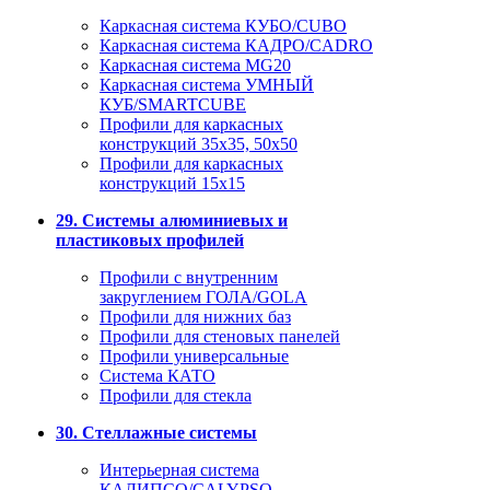
Каркасная система КУБО/CUBO
Каркасная система КАДРО/CADRO
Каркасная система MG20
Каркасная система УМНЫЙ
КУБ/SMARTCUBE
Профили для каркасных
конструкций 35x35, 50x50
Профили для каркасных
конструкций 15х15
29. Системы алюминиевых и
пластиковых профилей
Профили с внутренним
закруглением ГОЛА/GOLA
Профили для нижних баз
Профили для стеновых панелей
Профили универсальные
Система КАТО
Профили для стекла
30. Стеллажные системы
Интерьерная система
КАЛИПСО/CALYPSO