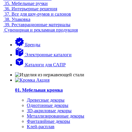
35.
Мебельные ручки
36.
Интерьерные решения
37.
Все для шоу-румов и салонов
38.
Упаковка
39.
Реставрационные материалы
Сувенирная и рекламная продукция
Бренды
Электронные каталоги
Каталоги для САПР
01. Мебельная кромка
Древесные декоры
Однотонные декоры
3D-акриловые декоры
Металлизированные декоры
Фантазийные декоры
Клей-расплав