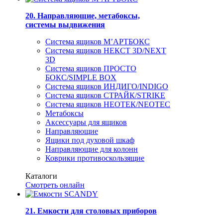
20. Направляющие, метабоксы,
системы выдвижения
Система ящиков М’АРТБОКС
Система ящиков НЕКСТ 3D/NEXT
3D
Система ящиков ПРОСТО
БОКС/SIMPLE BOX
Система ящиков ИНДИГО/INDIGO
Система ящиков СТРАЙК/STRIKE
Система ящиков НЕОТЕК/NEOTEC
Метабоксы
Аксессуары для ящиков
Направляющие
Ящики под духовой шкаф
Направляющие для колонн
Коврики противоскользящие
Каталоги
Смотреть онлайн
21. Емкости для столовых приборов