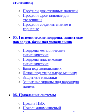
столешниц
Профили для стеновых панелей
Профили фронтальные для
столешниц
Профили соединительные и
торцевые
05. Гигиенические поддоны, защитные
накладки, базы под холодильник
Поддоны металлические
гигиенические
Поддоны пластиковые
гигиенические
Базы под холодильник
Лотки под стиральную машину
Защитные накладки
Защитные экраны под варочную
панель
06. Цокольные системы
Цоколь ПВХ
Цоколь алюминиевый