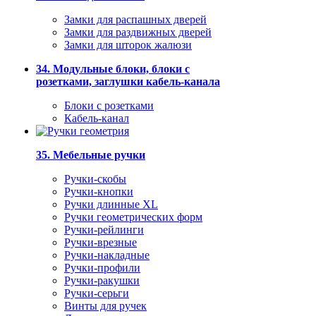
Замки для распашных дверей
Замки для раздвижных дверей
Замки для шторок жалюзи
34. Модульные блоки, блоки с
розетками, заглушки кабель-канала
Блоки с розетками
Кабель-канал
35. Мебельные ручки
Ручки-скобы
Ручки-кнопки
Ручки длинные XL
Ручки геометрических форм
Ручки-рейлинги
Ручки-врезные
Ручки-накладные
Ручки-профили
Ручки-ракушки
Ручки-серьги
Винты для ручек