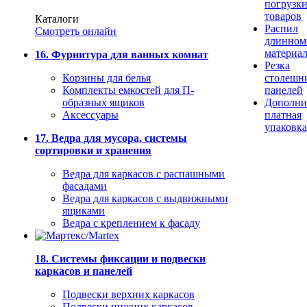
погрузк
товаров
Каталоги
Распил
Смотреть онлайн
длинном
материа
16. Фурнитура для ванных комнат
Резка
Корзины для белья
столешн
Комплекты емкостей для П-
панелей
образных ящиков
Дополни
Аксессуары
платная
упаковка
17. Ведра для мусора, системы
сортировки и хранения
Ведра для каркасов с распашными
фасадами
Ведра для каркасов с выдвижными
ящиками
Ведра с креплением к фасаду
18. Системы фиксации и подвески
каркасов и панелей
Подвески верхних каркасов
Подвески нижних каркасов