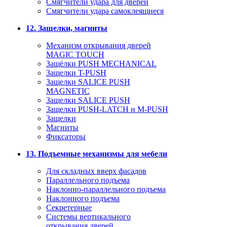
Смягчители удара для дверей
Cмягчители удара самоклеящиеся
12. Защелки, магниты
Механизм открывания дверей
MAGIC TOUCH
Защёлки PUSH MECHANICAL
Защелки T-PUSH
Защелки SALICE PUSH
MAGNETIC
Защелки SALICE PUSH
Защелки PUSH-LATCH и M-PUSH
Защелки
Магниты
Фиксаторы
13. Подъемные механизмы для мебели
Для складных вверх фасадов
Параллельного подъема
Наклонно-параллельного подъема
Наклонного подъема
Секретерные
Системы вертикального
открывания дверей