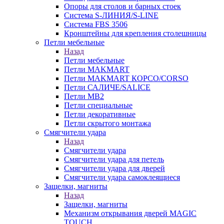
Опоры для столов и барных стоек
Система S-ЛИНИЯ/S-LINE
Система FBS 3506
Кронштейны для крепления столешницы
Петли мебельные
Назад
Петли мебельные
Петли MAKMART
Петли MAKMART КОРСО/CORSO
Петли САЛИЧЕ/SALICE
Петли MB2
Петли специальные
Петли декоративные
Петли скрытого монтажа
Смягчители удара
Назад
Смягчители удара
Смягчители удара для петель
Смягчители удара для дверей
Cмягчители удара самоклеящиеся
Защелки, магниты
Назад
Защелки, магниты
Механизм открывания дверей MAGIC
TOUCH