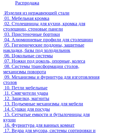
Распродажа
Изделия из нержавеющей стали
01.
Мебельная кромка
02.
Столешницы для кухни, кромка для
столешниц, стеновые панели
03.
Пристеночные бортики
04.
Алюминиевые профили для столешниц
05.
Гигиенические поддоны, защитные
накладки, базы под холодильник
06.
Цокольные системы
07.
Ножки под цоколь, опорные, колеса
08.
Системы трансформации столов,
механизмы поворота
09.
Механизмы и фурнитура для изготовления
столов
10.
Петли мебельные
11.
Смягчители удара
12.
Защелки, магниты
13.
Подъемные механизмы для мебели
14.
Сушки для посуды
15.
Сетчатые емкости и бутылочницы для
кухни
16.
Фурнитура для ванных комнат
17.
Ведра для мусора, системы сортировки и