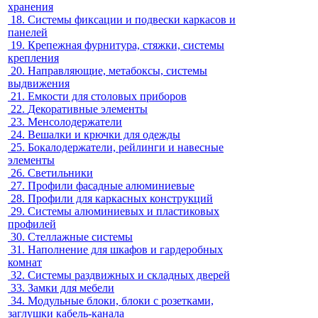
хранения
18.
Системы фиксации и подвески каркасов и
панелей
19.
Крепежная фурнитура, стяжки, системы
крепления
20.
Направляющие, метабоксы, системы
выдвижения
21.
Емкости для столовых приборов
22.
Декоративные элементы
23.
Менсолодержатели
24.
Вешалки и крючки для одежды
25.
Бокалодержатели, рейлинги и навесные
элементы
26.
Светильники
27.
Профили фасадные алюминиевые
28.
Профили для каркасных конструкций
29.
Системы алюминиевых и пластиковых
профилей
30.
Стеллажные системы
31.
Наполнение для шкафов и гардеробных
комнат
32.
Системы раздвижных и складных дверей
33.
Замки для мебели
34.
Модульные блоки, блоки с розетками,
заглушки кабель-канала