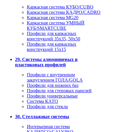
Каркасная система КУБО/CUBO
Каркасная система КАДРО/CADRO
Каркасная система MG20
Каркасная система УМНЫЙ
КУБ/SMARTCUBE
Профили для каркасных
конструкций 35x35, 50x50
Профили для каркасных
конструкций 15х15
29. Системы алюминиевых и
пластиковых профилей
Профили с внутренним
закруглением ГОЛА/GOLA
Профили для нижних баз
Профили для стеновых панелей
Профили универсальные
Система КАТО
Профили для стекла
30. Стеллажные системы
Интерьерная система
КАЛИПСО/CALYPSO