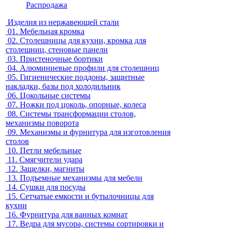
Распродажа
Изделия из нержавеющей стали
01.
Мебельная кромка
02.
Столешницы для кухни, кромка для
столешниц, стеновые панели
03.
Пристеночные бортики
04.
Алюминиевые профили для столешниц
05.
Гигиенические поддоны, защитные
накладки, базы под холодильник
06.
Цокольные системы
07.
Ножки под цоколь, опорные, колеса
08.
Системы трансформации столов,
механизмы поворота
09.
Механизмы и фурнитура для изготовления
столов
10.
Петли мебельные
11.
Смягчители удара
12.
Защелки, магниты
13.
Подъемные механизмы для мебели
14.
Сушки для посуды
15.
Сетчатые емкости и бутылочницы для
кухни
16.
Фурнитура для ванных комнат
17.
Ведра для мусора, системы сортировки и