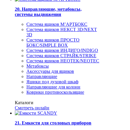
20. Направляющие, метабоксы,
системы выдвижения
Система ящиков М’АРТБОКС
Система ящиков НЕКСТ 3D/NEXT
3D
Система ящиков ПРОСТО
БОКС/SIMPLE BOX
Система ящиков ИНДИГО/INDIGO
Система ящиков СТРАЙК/STRIKE
Система ящиков НЕОТЕК/NEOTEC
Метабоксы
Аксессуары для ящиков
Направляющие
Ящики под духовой шкаф
Направляющие для колонн
Коврики противоскользящие
Каталоги
Смотреть онлайн
21. Емкости для столовых приборов