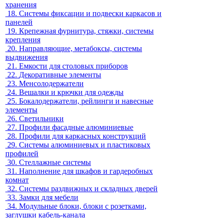
хранения
18.
Системы фиксации и подвески каркасов и
панелей
19.
Крепежная фурнитура, стяжки, системы
крепления
20.
Направляющие, метабоксы, системы
выдвижения
21.
Емкости для столовых приборов
22.
Декоративные элементы
23.
Менсолодержатели
24.
Вешалки и крючки для одежды
25.
Бокалодержатели, рейлинги и навесные
элементы
26.
Светильники
27.
Профили фасадные алюминиевые
28.
Профили для каркасных конструкций
29.
Системы алюминиевых и пластиковых
профилей
30.
Стеллажные системы
31.
Наполнение для шкафов и гардеробных
комнат
32.
Системы раздвижных и складных дверей
33.
Замки для мебели
34.
Модульные блоки, блоки с розетками,
заглушки кабель-канала