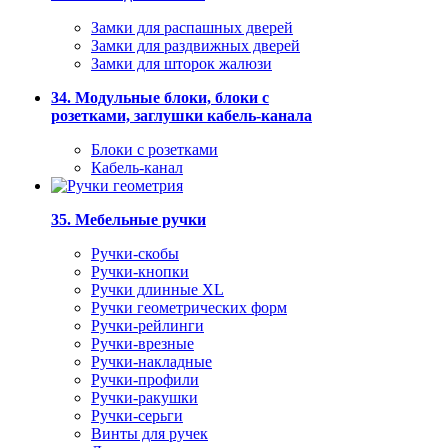
Замки для распашных дверей
Замки для раздвижных дверей
Замки для шторок жалюзи
34. Модульные блоки, блоки с
розетками, заглушки кабель-канала
Блоки с розетками
Кабель-канал
35. Мебельные ручки
Ручки-скобы
Ручки-кнопки
Ручки длинные XL
Ручки геометрических форм
Ручки-рейлинги
Ручки-врезные
Ручки-накладные
Ручки-профили
Ручки-ракушки
Ручки-серьги
Винты для ручек