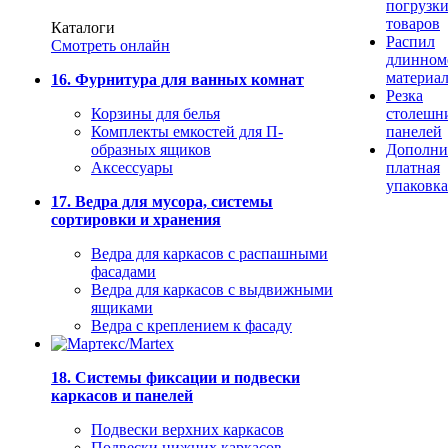
погрузк
товаров
Каталоги
Распил
Смотреть онлайн
длинном
материа
16. Фурнитура для ванных комнат
Резка
Корзины для белья
столешн
Комплекты емкостей для П-
панелей
образных ящиков
Дополни
Аксессуары
платная
упаковка
17. Ведра для мусора, системы
сортировки и хранения
Ведра для каркасов с распашными
фасадами
Ведра для каркасов с выдвижными
ящиками
Ведра с креплением к фасаду
18. Системы фиксации и подвески
каркасов и панелей
Подвески верхних каркасов
Подвески нижних каркасов