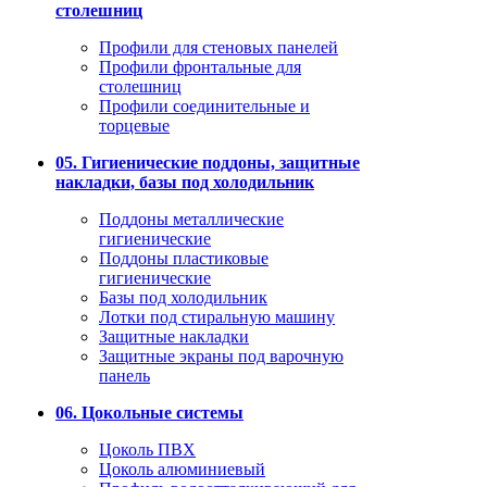
столешниц
Профили для стеновых панелей
Профили фронтальные для
столешниц
Профили соединительные и
торцевые
05. Гигиенические поддоны, защитные
накладки, базы под холодильник
Поддоны металлические
гигиенические
Поддоны пластиковые
гигиенические
Базы под холодильник
Лотки под стиральную машину
Защитные накладки
Защитные экраны под варочную
панель
06. Цокольные системы
Цоколь ПВХ
Цоколь алюминиевый