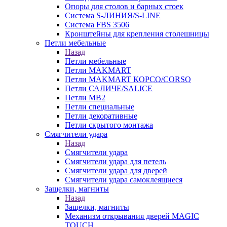
Опоры для столов и барных стоек
Система S-ЛИНИЯ/S-LINE
Система FBS 3506
Кронштейны для крепления столешницы
Петли мебельные
Назад
Петли мебельные
Петли MAKMART
Петли MAKMART КОРСО/CORSO
Петли САЛИЧЕ/SALICE
Петли MB2
Петли специальные
Петли декоративные
Петли скрытого монтажа
Смягчители удара
Назад
Смягчители удара
Смягчители удара для петель
Смягчители удара для дверей
Cмягчители удара самоклеящиеся
Защелки, магниты
Назад
Защелки, магниты
Механизм открывания дверей MAGIC
TOUCH