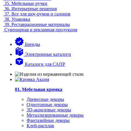
35.
Мебельные ручки
36.
Интерьерные решения
37.
Все для шоу-румов и салонов
38.
Упаковка
39.
Реставрационные материалы
Сувенирная и рекламная продукция
Бренды
Электронные каталоги
Каталоги для САПР
01. Мебельная кромка
Древесные декоры
Однотонные декоры
3D-акриловые декоры
Металлизированные декоры
Фантазийные декоры
Клей-расплав