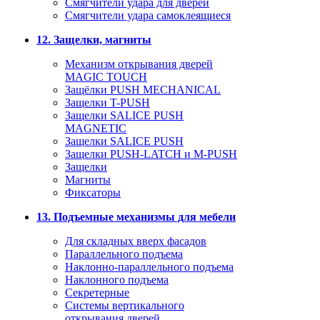
Смягчители удара для дверей
Cмягчители удара самоклеящиеся
12. Защелки, магниты
Механизм открывания дверей
MAGIC TOUCH
Защёлки PUSH MECHANICAL
Защелки T-PUSH
Защелки SALICE PUSH
MAGNETIC
Защелки SALICE PUSH
Защелки PUSH-LATCH и M-PUSH
Защелки
Магниты
Фиксаторы
13. Подъемные механизмы для мебели
Для складных вверх фасадов
Параллельного подъема
Наклонно-параллельного подъема
Наклонного подъема
Секретерные
Системы вертикального
открывания дверей