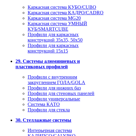
Каркасная система КУБО/CUBO
Каркасная система КАДРО/CADRO
Каркасная система MG20
Каркасная система УМНЫЙ
КУБ/SMARTCUBE
Профили для каркасных
конструкций 35x35, 50x50
Профили для каркасных
конструкций 15х15
29. Системы алюминиевых и
пластиковых профилей
Профили с внутренним
закруглением ГОЛА/GOLA
Профили для нижних баз
Профили для стеновых панелей
Профили универсальные
Система КАТО
Профили для стекла
30. Стеллажные системы
Интерьерная система
КАЛИПСО/CALYPSO