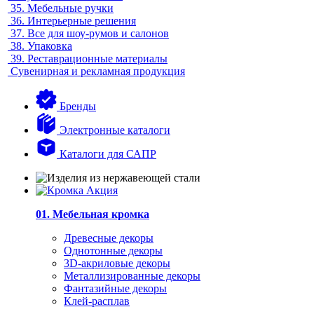
35.
Мебельные ручки
36.
Интерьерные решения
37.
Все для шоу-румов и салонов
38.
Упаковка
39.
Реставрационные материалы
Сувенирная и рекламная продукция
Бренды
Электронные каталоги
Каталоги для САПР
01. Мебельная кромка
Древесные декоры
Однотонные декоры
3D-акриловые декоры
Металлизированные декоры
Фантазийные декоры
Клей-расплав