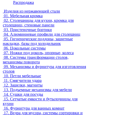
Распродажа
Изделия из нержавеющей стали
01.
Мебельная кромка
02.
Столешницы для кухни, кромка для
столешниц, стеновые панели
03.
Пристеночные бортики
04.
Алюминиевые профили для столешниц
05.
Гигиенические поддоны, защитные
накладки, базы под холодильник
06.
Цокольные системы
07.
Ножки под цоколь, опорные, колеса
08.
Системы трансформации столов,
механизмы поворота
09.
Механизмы и фурнитура для изготовления
столов
10.
Петли мебельные
11.
Смягчители удара
12.
Защелки, магниты
13.
Подъемные механизмы для мебели
14.
Сушки для посуды
15.
Сетчатые емкости и бутылочницы для
кухни
16.
Фурнитура для ванных комнат
17.
Ведра для мусора, системы сортировки и