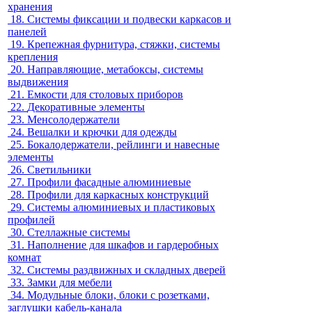
хранения
18.
Системы фиксации и подвески каркасов и
панелей
19.
Крепежная фурнитура, стяжки, системы
крепления
20.
Направляющие, метабоксы, системы
выдвижения
21.
Емкости для столовых приборов
22.
Декоративные элементы
23.
Менсолодержатели
24.
Вешалки и крючки для одежды
25.
Бокалодержатели, рейлинги и навесные
элементы
26.
Светильники
27.
Профили фасадные алюминиевые
28.
Профили для каркасных конструкций
29.
Системы алюминиевых и пластиковых
профилей
30.
Стеллажные системы
31.
Наполнение для шкафов и гардеробных
комнат
32.
Системы раздвижных и складных дверей
33.
Замки для мебели
34.
Модульные блоки, блоки с розетками,
заглушки кабель-канала