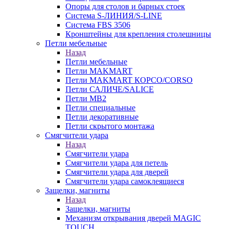
Опоры для столов и барных стоек
Система S-ЛИНИЯ/S-LINE
Система FBS 3506
Кронштейны для крепления столешницы
Петли мебельные
Назад
Петли мебельные
Петли MAKMART
Петли MAKMART КОРСО/CORSO
Петли САЛИЧЕ/SALICE
Петли MB2
Петли специальные
Петли декоративные
Петли скрытого монтажа
Смягчители удара
Назад
Смягчители удара
Смягчители удара для петель
Смягчители удара для дверей
Cмягчители удара самоклеящиеся
Защелки, магниты
Назад
Защелки, магниты
Механизм открывания дверей MAGIC
TOUCH