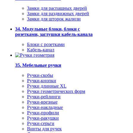
Замки для распашных дверей
Замки для раздвижных дверей
Замки для шторок жалюзи
34. Модульные блоки, блоки с
розетками, заглушки кабель-канала
Блоки с розетками
Кабель-канал
35. Мебельные ручки
Ручки-скобы
Ручки-кнопки
Ручки длинные XL
Ручки геометрических форм
Ручки-рейлинги
Ручки-врезные
Ручки-накладные
Ручки-профили
Ручки-ракушки
Ручки-серьги
Винты для ручек