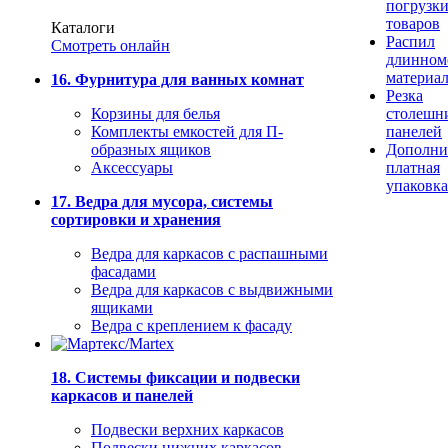
погрузк
товаров
Каталоги
Распил
Смотреть онлайн
длинном
материа
16. Фурнитура для ванных комнат
Резка
Корзины для белья
столешн
Комплекты емкостей для П-
панелей
образных ящиков
Дополни
Аксессуары
платная
упаковка
17. Ведра для мусора, системы
сортировки и хранения
Ведра для каркасов с распашными
фасадами
Ведра для каркасов с выдвижными
ящиками
Ведра с креплением к фасаду
18. Системы фиксации и подвески
каркасов и панелей
Подвески верхних каркасов
Подвески нижних каркасов