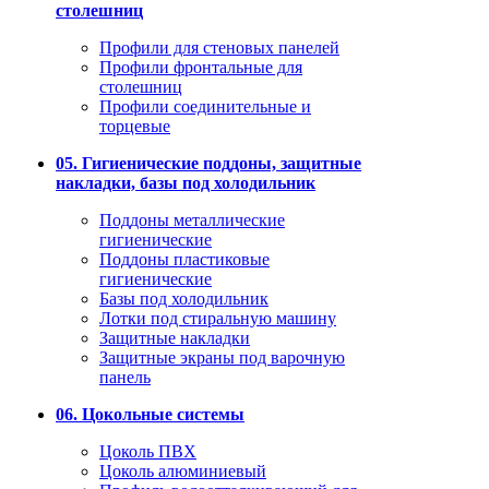
столешниц
Профили для стеновых панелей
Профили фронтальные для
столешниц
Профили соединительные и
торцевые
05. Гигиенические поддоны, защитные
накладки, базы под холодильник
Поддоны металлические
гигиенические
Поддоны пластиковые
гигиенические
Базы под холодильник
Лотки под стиральную машину
Защитные накладки
Защитные экраны под варочную
панель
06. Цокольные системы
Цоколь ПВХ
Цоколь алюминиевый