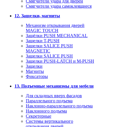
Смягчители удара для дверей
Cмягчители удара самоклеящиеся
12. Защелки, магниты
Механизм открывания дверей
MAGIC TOUCH
Защёлки PUSH MECHANICAL
Защелки T-PUSH
Защелки SALICE PUSH
MAGNETIC
Защелки SALICE PUSH
Защелки PUSH-LATCH и M-PUSH
Защелки
Магниты
Фиксаторы
13. Подъемные механизмы для мебели
Для складных вверх фасадов
Параллельного подъема
Наклонно-параллельного подъема
Наклонного подъема
Секретерные
Системы вертикального
открывания дверей