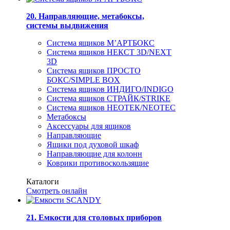
20. Направляющие, метабоксы,
системы выдвижения
Система ящиков М’АРТБОКС
Система ящиков НЕКСТ 3D/NEXT
3D
Система ящиков ПРОСТО
БОКС/SIMPLE BOX
Система ящиков ИНДИГО/INDIGO
Система ящиков СТРАЙК/STRIKE
Система ящиков НЕОТЕК/NEOTEC
Метабоксы
Аксессуары для ящиков
Направляющие
Ящики под духовой шкаф
Направляющие для колонн
Коврики противоскользящие
Каталоги
Смотреть онлайн
21. Емкости для столовых приборов