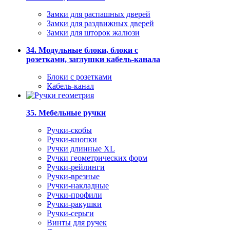
Замки для распашных дверей
Замки для раздвижных дверей
Замки для шторок жалюзи
34. Модульные блоки, блоки с
розетками, заглушки кабель-канала
Блоки с розетками
Кабель-канал
35. Мебельные ручки
Ручки-скобы
Ручки-кнопки
Ручки длинные XL
Ручки геометрических форм
Ручки-рейлинги
Ручки-врезные
Ручки-накладные
Ручки-профили
Ручки-ракушки
Ручки-серьги
Винты для ручек