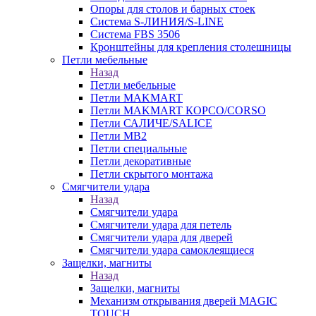
Опоры для столов и барных стоек
Система S-ЛИНИЯ/S-LINE
Система FBS 3506
Кронштейны для крепления столешницы
Петли мебельные
Назад
Петли мебельные
Петли MAKMART
Петли MAKMART КОРСО/CORSO
Петли САЛИЧЕ/SALICE
Петли MB2
Петли специальные
Петли декоративные
Петли скрытого монтажа
Смягчители удара
Назад
Смягчители удара
Смягчители удара для петель
Смягчители удара для дверей
Cмягчители удара самоклеящиеся
Защелки, магниты
Назад
Защелки, магниты
Механизм открывания дверей MAGIC
TOUCH