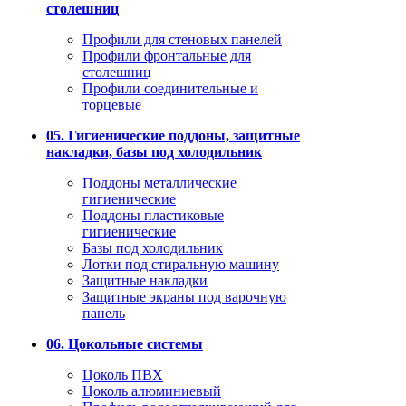
столешниц
Профили для стеновых панелей
Профили фронтальные для
столешниц
Профили соединительные и
торцевые
05. Гигиенические поддоны, защитные
накладки, базы под холодильник
Поддоны металлические
гигиенические
Поддоны пластиковые
гигиенические
Базы под холодильник
Лотки под стиральную машину
Защитные накладки
Защитные экраны под варочную
панель
06. Цокольные системы
Цоколь ПВХ
Цоколь алюминиевый