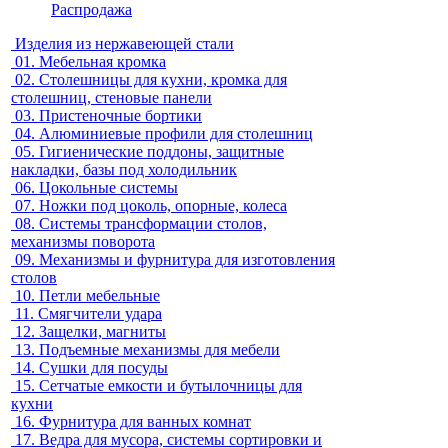
Распродажа
Изделия из нержавеющей стали
01.
Мебельная кромка
02.
Столешницы для кухни, кромка для
столешниц, стеновые панели
03.
Пристеночные бортики
04.
Алюминиевые профили для столешниц
05.
Гигиенические поддоны, защитные
накладки, базы под холодильник
06.
Цокольные системы
07.
Ножки под цоколь, опорные, колеса
08.
Системы трансформации столов,
механизмы поворота
09.
Механизмы и фурнитура для изготовления
столов
10.
Петли мебельные
11.
Смягчители удара
12.
Защелки, магниты
13.
Подъемные механизмы для мебели
14.
Сушки для посуды
15.
Сетчатые емкости и бутылочницы для
кухни
16.
Фурнитура для ванных комнат
17.
Ведра для мусора, системы сортировки и