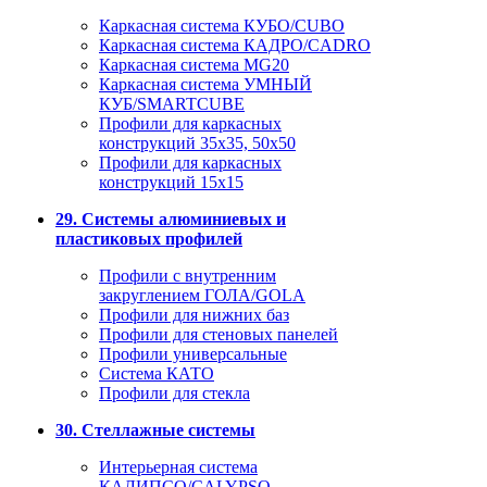
Каркасная система КУБО/CUBO
Каркасная система КАДРО/CADRO
Каркасная система MG20
Каркасная система УМНЫЙ
КУБ/SMARTCUBE
Профили для каркасных
конструкций 35x35, 50x50
Профили для каркасных
конструкций 15х15
29. Системы алюминиевых и
пластиковых профилей
Профили с внутренним
закруглением ГОЛА/GOLA
Профили для нижних баз
Профили для стеновых панелей
Профили универсальные
Система КАТО
Профили для стекла
30. Стеллажные системы
Интерьерная система
КАЛИПСО/CALYPSO