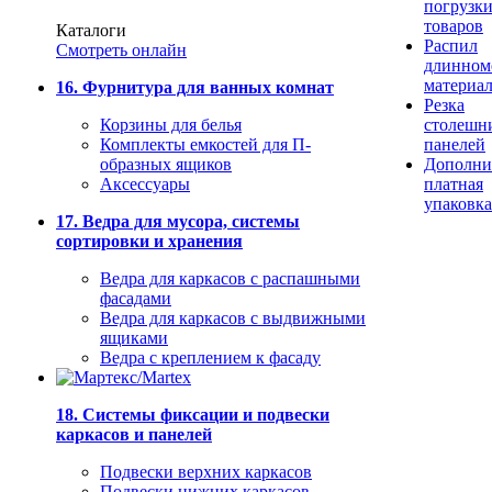
погрузк
товаров
Каталоги
Распил
Смотреть онлайн
длинном
материа
16. Фурнитура для ванных комнат
Резка
Корзины для белья
столешн
Комплекты емкостей для П-
панелей
образных ящиков
Дополни
Аксессуары
платная
упаковка
17. Ведра для мусора, системы
сортировки и хранения
Ведра для каркасов с распашными
фасадами
Ведра для каркасов с выдвижными
ящиками
Ведра с креплением к фасаду
18. Системы фиксации и подвески
каркасов и панелей
Подвески верхних каркасов
Подвески нижних каркасов