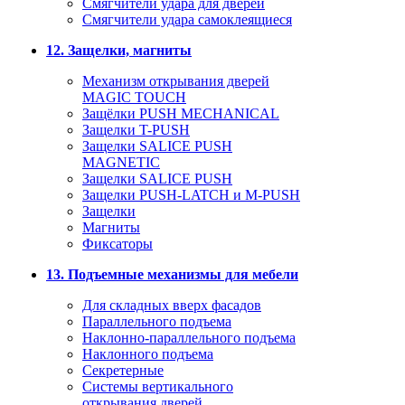
Смягчители удара для дверей
Cмягчители удара самоклеящиеся
12. Защелки, магниты
Механизм открывания дверей
MAGIC TOUCH
Защёлки PUSH MECHANICAL
Защелки T-PUSH
Защелки SALICE PUSH
MAGNETIC
Защелки SALICE PUSH
Защелки PUSH-LATCH и M-PUSH
Защелки
Магниты
Фиксаторы
13. Подъемные механизмы для мебели
Для складных вверх фасадов
Параллельного подъема
Наклонно-параллельного подъема
Наклонного подъема
Секретерные
Системы вертикального
открывания дверей