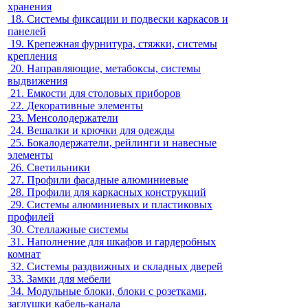
хранения
18.
Системы фиксации и подвески каркасов и
панелей
19.
Крепежная фурнитура, стяжки, системы
крепления
20.
Направляющие, метабоксы, системы
выдвижения
21.
Емкости для столовых приборов
22.
Декоративные элементы
23.
Менсолодержатели
24.
Вешалки и крючки для одежды
25.
Бокалодержатели, рейлинги и навесные
элементы
26.
Светильники
27.
Профили фасадные алюминиевые
28.
Профили для каркасных конструкций
29.
Системы алюминиевых и пластиковых
профилей
30.
Стеллажные системы
31.
Наполнение для шкафов и гардеробных
комнат
32.
Системы раздвижных и складных дверей
33.
Замки для мебели
34.
Модульные блоки, блоки с розетками,
заглушки кабель-канала