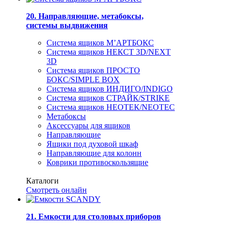
20. Направляющие, метабоксы,
системы выдвижения
Система ящиков М’АРТБОКС
Система ящиков НЕКСТ 3D/NEXT
3D
Система ящиков ПРОСТО
БОКС/SIMPLE BOX
Система ящиков ИНДИГО/INDIGO
Система ящиков СТРАЙК/STRIKE
Система ящиков НЕОТЕК/NEOTEC
Метабоксы
Аксессуары для ящиков
Направляющие
Ящики под духовой шкаф
Направляющие для колонн
Коврики противоскользящие
Каталоги
Смотреть онлайн
21. Емкости для столовых приборов