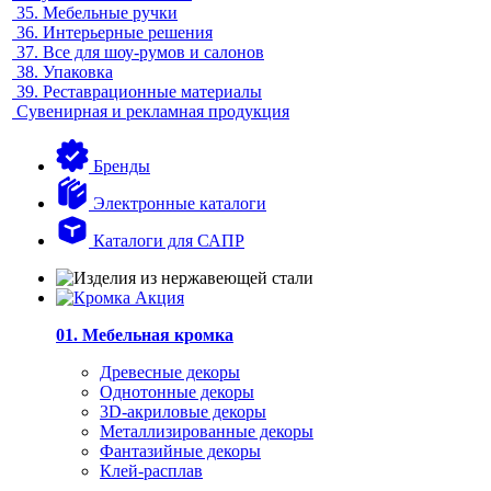
35.
Мебельные ручки
36.
Интерьерные решения
37.
Все для шоу-румов и салонов
38.
Упаковка
39.
Реставрационные материалы
Сувенирная и рекламная продукция
Бренды
Электронные каталоги
Каталоги для САПР
01. Мебельная кромка
Древесные декоры
Однотонные декоры
3D-акриловые декоры
Металлизированные декоры
Фантазийные декоры
Клей-расплав