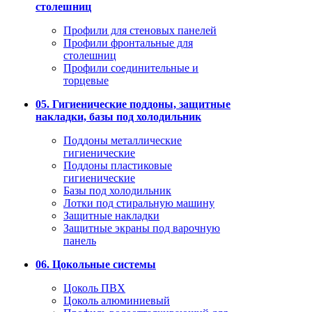
столешниц
Профили для стеновых панелей
Профили фронтальные для
столешниц
Профили соединительные и
торцевые
05. Гигиенические поддоны, защитные
накладки, базы под холодильник
Поддоны металлические
гигиенические
Поддоны пластиковые
гигиенические
Базы под холодильник
Лотки под стиральную машину
Защитные накладки
Защитные экраны под варочную
панель
06. Цокольные системы
Цоколь ПВХ
Цоколь алюминиевый