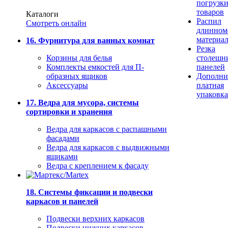
погрузк
товаров
Каталоги
Распил
Смотреть онлайн
длинном
материа
16. Фурнитура для ванных комнат
Резка
Корзины для белья
столешн
Комплекты емкостей для П-
панелей
образных ящиков
Дополни
Аксессуары
платная
упаковка
17. Ведра для мусора, системы
сортировки и хранения
Ведра для каркасов с распашными
фасадами
Ведра для каркасов с выдвижными
ящиками
Ведра с креплением к фасаду
18. Системы фиксации и подвески
каркасов и панелей
Подвески верхних каркасов
Подвески нижних каркасов