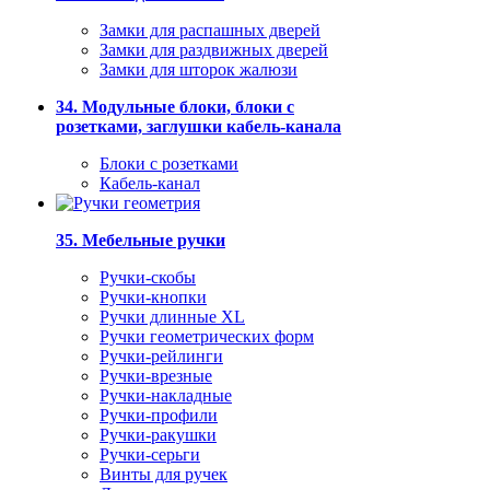
Замки для распашных дверей
Замки для раздвижных дверей
Замки для шторок жалюзи
34. Модульные блоки, блоки с
розетками, заглушки кабель-канала
Блоки с розетками
Кабель-канал
35. Мебельные ручки
Ручки-скобы
Ручки-кнопки
Ручки длинные XL
Ручки геометрических форм
Ручки-рейлинги
Ручки-врезные
Ручки-накладные
Ручки-профили
Ручки-ракушки
Ручки-серьги
Винты для ручек