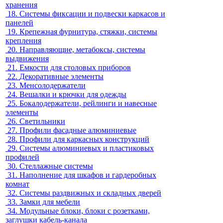
хранения
18.
Системы фиксации и подвески каркасов и
панелей
19.
Крепежная фурнитура, стяжки, системы
крепления
20.
Направляющие, метабоксы, системы
выдвижения
21.
Емкости для столовых приборов
22.
Декоративные элементы
23.
Менсолодержатели
24.
Вешалки и крючки для одежды
25.
Бокалодержатели, рейлинги и навесные
элементы
26.
Светильники
27.
Профили фасадные алюминиевые
28.
Профили для каркасных конструкций
29.
Системы алюминиевых и пластиковых
профилей
30.
Стеллажные системы
31.
Наполнение для шкафов и гардеробных
комнат
32.
Системы раздвижных и складных дверей
33.
Замки для мебели
34.
Модульные блоки, блоки с розетками,
заглушки кабель-канала