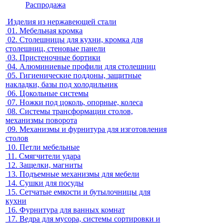
Распродажа
Изделия из нержавеющей стали
01.
Мебельная кромка
02.
Столешницы для кухни, кромка для
столешниц, стеновые панели
03.
Пристеночные бортики
04.
Алюминиевые профили для столешниц
05.
Гигиенические поддоны, защитные
накладки, базы под холодильник
06.
Цокольные системы
07.
Ножки под цоколь, опорные, колеса
08.
Системы трансформации столов,
механизмы поворота
09.
Механизмы и фурнитура для изготовления
столов
10.
Петли мебельные
11.
Смягчители удара
12.
Защелки, магниты
13.
Подъемные механизмы для мебели
14.
Сушки для посуды
15.
Сетчатые емкости и бутылочницы для
кухни
16.
Фурнитура для ванных комнат
17.
Ведра для мусора, системы сортировки и