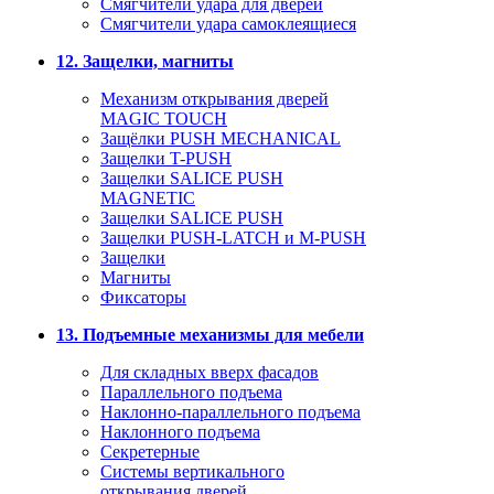
Смягчители удара для дверей
Cмягчители удара самоклеящиеся
12. Защелки, магниты
Механизм открывания дверей
MAGIC TOUCH
Защёлки PUSH MECHANICAL
Защелки T-PUSH
Защелки SALICE PUSH
MAGNETIC
Защелки SALICE PUSH
Защелки PUSH-LATCH и M-PUSH
Защелки
Магниты
Фиксаторы
13. Подъемные механизмы для мебели
Для складных вверх фасадов
Параллельного подъема
Наклонно-параллельного подъема
Наклонного подъема
Секретерные
Системы вертикального
открывания дверей