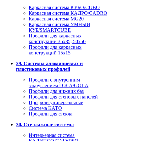
Каркасная система КУБО/CUBO
Каркасная система КАДРО/CADRO
Каркасная система MG20
Каркасная система УМНЫЙ
КУБ/SMARTCUBE
Профили для каркасных
конструкций 35x35, 50x50
Профили для каркасных
конструкций 15х15
29. Системы алюминиевых и
пластиковых профилей
Профили с внутренним
закруглением ГОЛА/GOLA
Профили для нижних баз
Профили для стеновых панелей
Профили универсальные
Система КАТО
Профили для стекла
30. Стеллажные системы
Интерьерная система
КАЛИПСО/CALYPSO