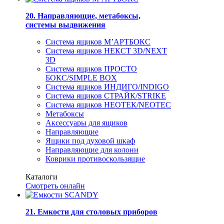
20. Направляющие, метабоксы,
системы выдвижения
Система ящиков М’АРТБОКС
Система ящиков НЕКСТ 3D/NEXT
3D
Система ящиков ПРОСТО
БОКС/SIMPLE BOX
Система ящиков ИНДИГО/INDIGO
Система ящиков СТРАЙК/STRIKE
Система ящиков НЕОТЕК/NEOTEC
Метабоксы
Аксессуары для ящиков
Направляющие
Ящики под духовой шкаф
Направляющие для колонн
Коврики противоскользящие
Каталоги
Смотреть онлайн
21. Емкости для столовых приборов