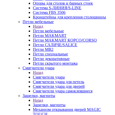
Опоры для столов и барных стоек
Система S-ЛИНИЯ/S-LINE
Система FBS 3506
Кронштейны для крепления столешницы
Петли мебельные
Назад
Петли мебельные
Петли MAKMART
Петли MAKMART КОРСО/CORSO
Петли САЛИЧЕ/SALICE
Петли MB2
Петли специальные
Петли декоративные
Петли скрытого монтажа
Смягчители удара
Назад
Смягчители удара
Смягчители удара для петель
Смягчители удара для дверей
Cмягчители удара самоклеящиеся
Защелки, магниты
Назад
Защелки, магниты
Механизм открывания дверей MAGIC
TOUCH