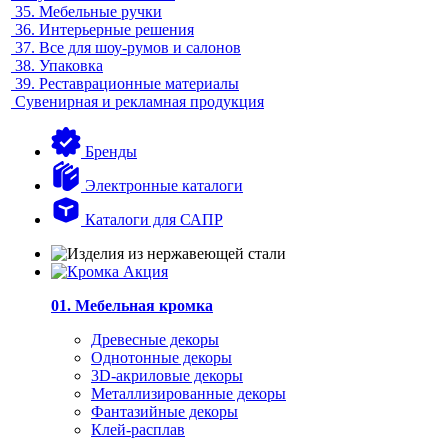
35.
Мебельные ручки
36.
Интерьерные решения
37.
Все для шоу-румов и салонов
38.
Упаковка
39.
Реставрационные материалы
Сувенирная и рекламная продукция
Бренды
Электронные каталоги
Каталоги для САПР
01. Мебельная кромка
Древесные декоры
Однотонные декоры
3D-акриловые декоры
Металлизированные декоры
Фантазийные декоры
Клей-расплав