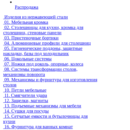
Распродажа
Изделия из нержавеющей стали
01.
Мебельная кромка
02.
Столешницы для кухни, кромка для
столешниц, стеновые панели
03.
Пристеночные бортики
04.
Алюминиевые профили для столешниц
05.
Гигиенические поддоны, защитные
накладки, базы под холодильник
06.
Цокольные системы
07.
Ножки под цоколь, опорные, колеса
08.
Системы трансформации столов,
механизмы поворота
09.
Механизмы и фурнитура для изготовления
столов
10.
Петли мебельные
11.
Смягчители удара
12.
Защелки, магниты
13.
Подъемные механизмы для мебели
14.
Сушки для посуды
15.
Сетчатые емкости и бутылочницы для
кухни
16.
Фурнитура для ванных комнат