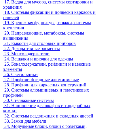
17.
Ведра для мусора, системы сортировки и
хранения
18.
Системы фиксации и подвески каркасов и
панелей
19.
Крепежная фурнитура, стяжки, системы
крепления
20.
Направляющие, метабоксы, системы
выдвижения
21.
Емкости для столовых приборов
22.
Декоративные элементы
23.
Менсолодержатели
24.
Вешалки и крючки для одежды
25.
Бокалодержатели, рейлинги и навесные
элементы
26.
Светильники
27.
Профили фасадные алюминиевые
28.
Профили для каркасных конструкций
29.
Системы алюминиевых и пластиковых
профилей
30.
Стеллажные системы
31.
Наполнение для шкафов и гардеробных
комнат
32.
Системы раздвижных и складных дверей
33.
Замки для мебели
34.
Модульные блоки, блоки с розетками,