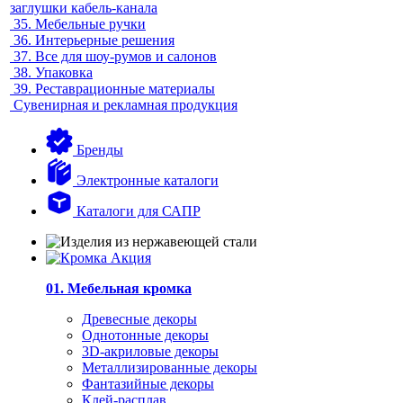
заглушки кабель-канала
35.
Мебельные ручки
36.
Интерьерные решения
37.
Все для шоу-румов и салонов
38.
Упаковка
39.
Реставрационные материалы
Сувенирная и рекламная продукция
Бренды
Электронные каталоги
Каталоги для САПР
01. Мебельная кромка
Древесные декоры
Однотонные декоры
3D-акриловые декоры
Металлизированные декоры
Фантазийные декоры
Клей-расплав