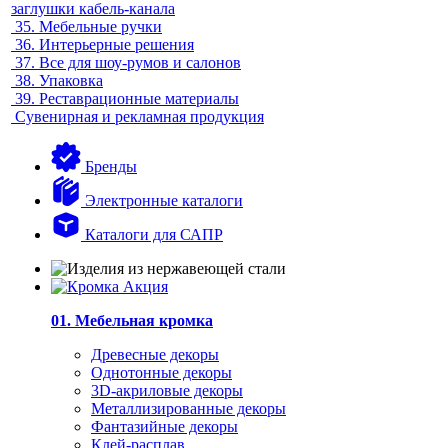
заглушки кабель-канала
35.
Мебельные ручки
36.
Интерьерные решения
37.
Все для шоу-румов и салонов
38.
Упаковка
39.
Реставрационные материалы
Сувенирная и рекламная продукция
Бренды
Электронные каталоги
Каталоги для САПР
01. Мебельная кромка
Древесные декоры
Однотонные декоры
3D-акриловые декоры
Металлизированные декоры
Фантазийные декоры
Клей-расплав