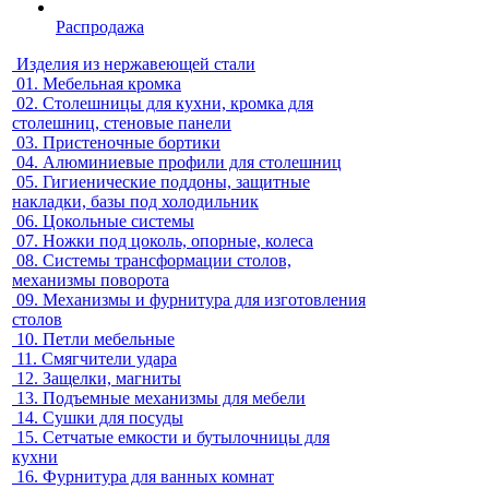
Распродажа
Изделия из нержавеющей стали
01.
Мебельная кромка
02.
Столешницы для кухни, кромка для
столешниц, стеновые панели
03.
Пристеночные бортики
04.
Алюминиевые профили для столешниц
05.
Гигиенические поддоны, защитные
накладки, базы под холодильник
06.
Цокольные системы
07.
Ножки под цоколь, опорные, колеса
08.
Системы трансформации столов,
механизмы поворота
09.
Механизмы и фурнитура для изготовления
столов
10.
Петли мебельные
11.
Смягчители удара
12.
Защелки, магниты
13.
Подъемные механизмы для мебели
14.
Сушки для посуды
15.
Сетчатые емкости и бутылочницы для
кухни
16.
Фурнитура для ванных комнат