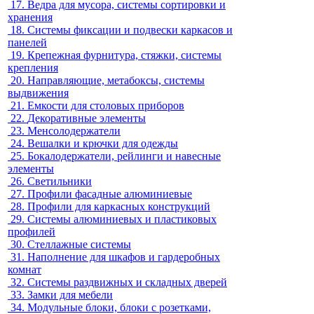
17.
Ведра для мусора, системы сортировки и
хранения
18.
Системы фиксации и подвески каркасов и
панелей
19.
Крепежная фурнитура, стяжки, системы
крепления
20.
Направляющие, метабоксы, системы
выдвижения
21.
Емкости для столовых приборов
22.
Декоративные элементы
23.
Менсолодержатели
24.
Вешалки и крючки для одежды
25.
Бокалодержатели, рейлинги и навесные
элементы
26.
Светильники
27.
Профили фасадные алюминиевые
28.
Профили для каркасных конструкций
29.
Системы алюминиевых и пластиковых
профилей
30.
Стеллажные системы
31.
Наполнение для шкафов и гардеробных
комнат
32.
Системы раздвижных и складных дверей
33.
Замки для мебели
34.
Модульные блоки, блоки с розетками,