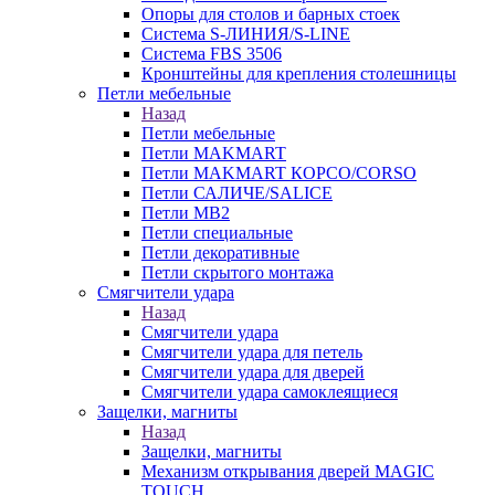
Опоры для столов и барных стоек
Система S-ЛИНИЯ/S-LINE
Система FBS 3506
Кронштейны для крепления столешницы
Петли мебельные
Назад
Петли мебельные
Петли MAKMART
Петли MAKMART КОРСО/CORSO
Петли САЛИЧЕ/SALICE
Петли MB2
Петли специальные
Петли декоративные
Петли скрытого монтажа
Смягчители удара
Назад
Смягчители удара
Смягчители удара для петель
Смягчители удара для дверей
Cмягчители удара самоклеящиеся
Защелки, магниты
Назад
Защелки, магниты
Механизм открывания дверей MAGIC
TOUCH