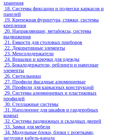
хранения
18.
Системы фиксации и подвески каркасов и
панелей
19.
Крепежная фурнитура, стяжки, системы
крепления
20.
Направляющие, метабоксы, системы
выдвижения
21.
Емкости для столовых приборов
22.
Декоративные элементы
23.
Менсолодержатели
24.
Вешалки и крючки для одежды
25.
Бокалодержатели, рейлинги и навесные
элементы
26.
Светильники
27.
Профили фасадные алюминиевые
28.
Профили для каркасных конструкций
29.
Системы алюминиевых и пластиковых
профилей
30.
Стеллажные системы
31.
Наполнение для шкафов и гардеробных
комнат
32.
Системы раздвижных и складных дверей
33.
Замки для мебели
34.
Модульные блоки, блоки с розетками,
заглушки кабель-канала