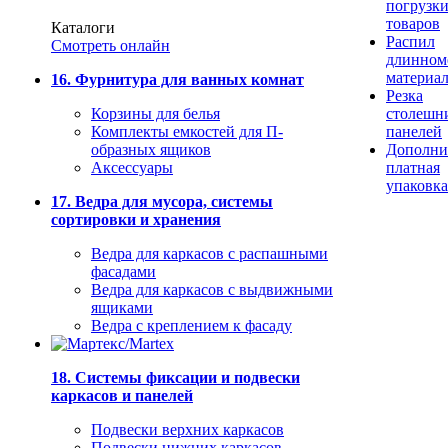
погрузк
товаров
Каталоги
Распил
Смотреть онлайн
длинном
материа
16. Фурнитура для ванных комнат
Резка
Корзины для белья
столешн
Комплекты емкостей для П-
панелей
образных ящиков
Дополни
Аксессуары
платная
упаковка
17. Ведра для мусора, системы
сортировки и хранения
Ведра для каркасов с распашными
фасадами
Ведра для каркасов с выдвижными
ящиками
Ведра с креплением к фасаду
18. Системы фиксации и подвески
каркасов и панелей
Подвески верхних каркасов
Подвески нижних каркасов