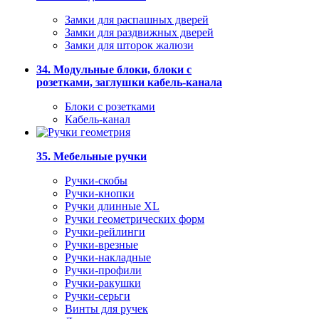
Замки для распашных дверей
Замки для раздвижных дверей
Замки для шторок жалюзи
34. Модульные блоки, блоки с
розетками, заглушки кабель-канала
Блоки с розетками
Кабель-канал
35. Мебельные ручки
Ручки-скобы
Ручки-кнопки
Ручки длинные XL
Ручки геометрических форм
Ручки-рейлинги
Ручки-врезные
Ручки-накладные
Ручки-профили
Ручки-ракушки
Ручки-серьги
Винты для ручек