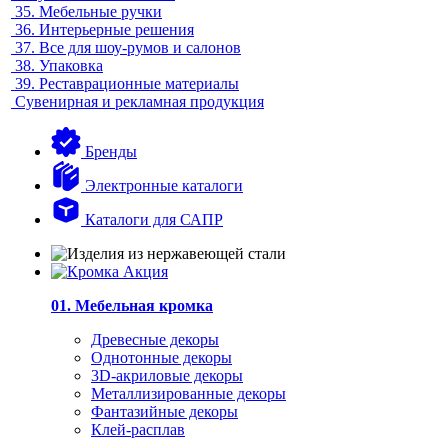
35.
Мебельные ручки
36.
Интерьерные решения
37.
Все для шоу-румов и салонов
38.
Упаковка
39.
Реставрационные материалы
Сувенирная и рекламная продукция
Бренды
Электронные каталоги
Каталоги для САПР
01. Мебельная кромка
Древесные декоры
Однотонные декоры
3D-акриловые декоры
Металлизированные декоры
Фантазийные декоры
Клей-расплав