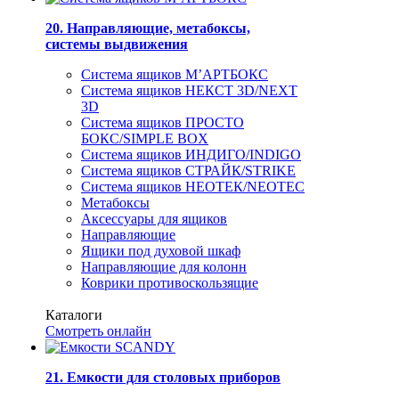
20. Направляющие, метабоксы,
системы выдвижения
Система ящиков М’АРТБОКС
Система ящиков НЕКСТ 3D/NEXT
3D
Система ящиков ПРОСТО
БОКС/SIMPLE BOX
Система ящиков ИНДИГО/INDIGO
Система ящиков СТРАЙК/STRIKE
Система ящиков НЕОТЕК/NEOTEC
Метабоксы
Аксессуары для ящиков
Направляющие
Ящики под духовой шкаф
Направляющие для колонн
Коврики противоскользящие
Каталоги
Смотреть онлайн
21. Емкости для столовых приборов