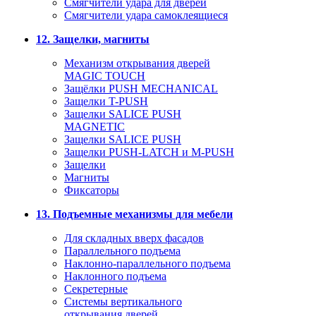
Смягчители удара для дверей
Cмягчители удара самоклеящиеся
12. Защелки, магниты
Механизм открывания дверей
MAGIC TOUCH
Защёлки PUSH MECHANICAL
Защелки T-PUSH
Защелки SALICE PUSH
MAGNETIC
Защелки SALICE PUSH
Защелки PUSH-LATCH и M-PUSH
Защелки
Магниты
Фиксаторы
13. Подъемные механизмы для мебели
Для складных вверх фасадов
Параллельного подъема
Наклонно-параллельного подъема
Наклонного подъема
Секретерные
Системы вертикального
открывания дверей