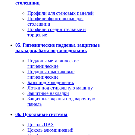
столешниц
Профили для стеновых панелей
Профили фронтальные для
столешниц
Профили соединительные и
торцевые
05. Гигиенические поддоны, защитные
накладки, базы под холодильник
Поддоны металлические
гигиенические
Поддоны пластиковые
гигиенические
Базы под холодильник
Лотки под стиральную машину
Защитные накладки
Защитные экраны под варочную
панель
06. Цокольные системы
Цоколь ПВХ
Цоколь алюминиевый