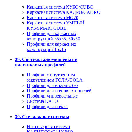
Каркасная система КУБО/CUBO
Каркасная система КАДРО/CADRO
Каркасная система MG20
Каркасная система УМНЫЙ
КУБ/SMARTCUBE
Профили для каркасных
конструкций 35x35, 50x50
Профили для каркасных
конструкций 15х15
29. Системы алюминиевых и
пластиковых профилей
Профили с внутренним
закруглением ГОЛА/GOLA
Профили для нижних баз
Профили для стеновых панелей
Профили универсальные
Система КАТО
Профили для стекла
30. Стеллажные системы
Интерьерная система
КАЛИПСО/CALYPSO