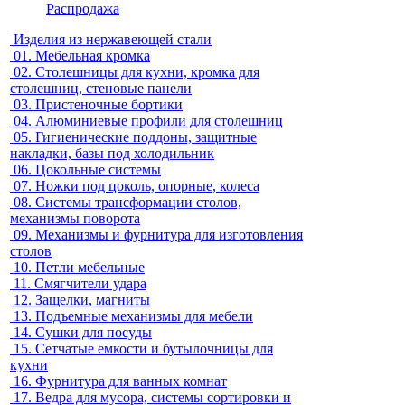
Распродажа
Изделия из нержавеющей стали
01.
Мебельная кромка
02.
Столешницы для кухни, кромка для
столешниц, стеновые панели
03.
Пристеночные бортики
04.
Алюминиевые профили для столешниц
05.
Гигиенические поддоны, защитные
накладки, базы под холодильник
06.
Цокольные системы
07.
Ножки под цоколь, опорные, колеса
08.
Системы трансформации столов,
механизмы поворота
09.
Механизмы и фурнитура для изготовления
столов
10.
Петли мебельные
11.
Смягчители удара
12.
Защелки, магниты
13.
Подъемные механизмы для мебели
14.
Сушки для посуды
15.
Сетчатые емкости и бутылочницы для
кухни
16.
Фурнитура для ванных комнат
17.
Ведра для мусора, системы сортировки и