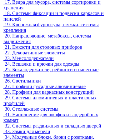
17.
Ведра для мусора, системы сортировки и
хранения
18.
Системы фиксации и подвески каркасов и
панелей
19.
Крепежная фурнитура, стяжки, системы
крепления
20.
Направляющие, метабоксы, системы
выдвижения
21.
Емкости для столовых приборов
22.
Декоративные элементы
23.
Менсолодержатели
24.
Вешалки и крючки для одежды
25.
Бокалодержатели, рейлинги и навесные
элементы
26.
Светильники
27.
Профили фасадные алюминиевые
28.
Профили для каркасных конструкций
29.
Системы алюминиевых и пластиковых
профилей
30.
Стеллажные системы
31.
Наполнение для шкафов и гардеробных
комнат
32.
Системы раздвижных и складных дверей
33.
Замки для мебели
34.
Модульные блоки, блоки с розетками,