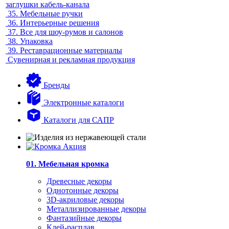
заглушки кабель-канала
35.
Мебельные ручки
36.
Интерьерные решения
37.
Все для шоу-румов и салонов
38.
Упаковка
39.
Реставрационные материалы
Сувенирная и рекламная продукция
Бренды
Электронные каталоги
Каталоги для САПР
01. Мебельная кромка
Древесные декоры
Однотонные декоры
3D-акриловые декоры
Металлизированные декоры
Фантазийные декоры
Клей-расплав