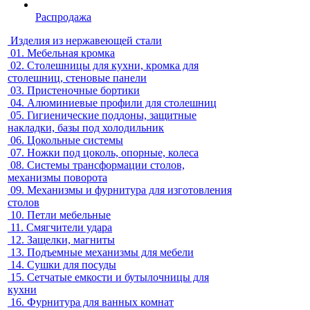
Распродажа
Изделия из нержавеющей стали
01.
Мебельная кромка
02.
Столешницы для кухни, кромка для
столешниц, стеновые панели
03.
Пристеночные бортики
04.
Алюминиевые профили для столешниц
05.
Гигиенические поддоны, защитные
накладки, базы под холодильник
06.
Цокольные системы
07.
Ножки под цоколь, опорные, колеса
08.
Системы трансформации столов,
механизмы поворота
09.
Механизмы и фурнитура для изготовления
столов
10.
Петли мебельные
11.
Смягчители удара
12.
Защелки, магниты
13.
Подъемные механизмы для мебели
14.
Сушки для посуды
15.
Сетчатые емкости и бутылочницы для
кухни
16.
Фурнитура для ванных комнат