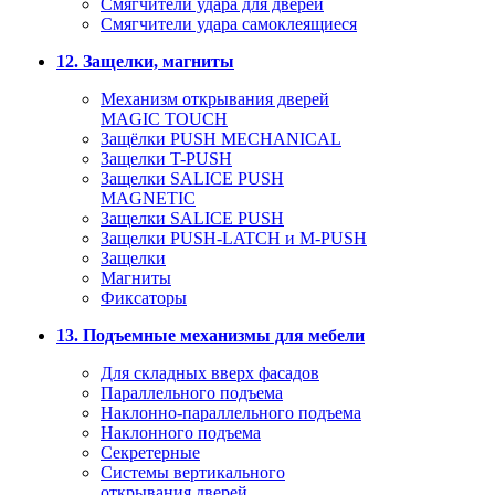
Смягчители удара для дверей
Cмягчители удара самоклеящиеся
12. Защелки, магниты
Механизм открывания дверей
MAGIC TOUCH
Защёлки PUSH MECHANICAL
Защелки T-PUSH
Защелки SALICE PUSH
MAGNETIC
Защелки SALICE PUSH
Защелки PUSH-LATCH и M-PUSH
Защелки
Магниты
Фиксаторы
13. Подъемные механизмы для мебели
Для складных вверх фасадов
Параллельного подъема
Наклонно-параллельного подъема
Наклонного подъема
Секретерные
Системы вертикального
открывания дверей