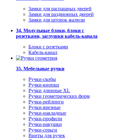
Замки для распашных дверей
Замки для раздвижных дверей
Замки для шторок жалюзи
34. Модульные блоки, блоки с
розетками, заглушки кабель-канала
Блоки с розетками
Кабель-канал
35. Мебельные ручки
Ручки-скобы
Ручки-кнопки
Ручки длинные XL
Ручки геометрических форм
Ручки-рейлинги
Ручки-врезные
Ручки-накладные
Ручки-профили
Ручки-ракушки
Ручки-серьги
Винты для ручек