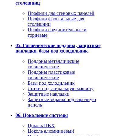
столешниц
Профили для стеновых панелей
Профили фронтальные для
столешниц
Профили соединительные и
торцевые
05. Гигиенические поддоны, защитные
накладки, базы под холодильник
Поддоны металлические
гигиенические
Поддоны пластиковые
гигиенические
Базы под холодильник
Лотки под стиральную машину
Защитные накладки
Защитные экраны под варочную
панель
06. Цокольные системы
Цоколь ПВХ
Цоколь алюминиевый