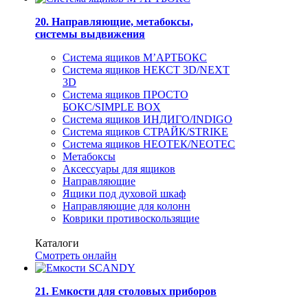
20. Направляющие, метабоксы,
системы выдвижения
Система ящиков М’АРТБОКС
Система ящиков НЕКСТ 3D/NEXT
3D
Система ящиков ПРОСТО
БОКС/SIMPLE BOX
Система ящиков ИНДИГО/INDIGO
Система ящиков СТРАЙК/STRIKE
Система ящиков НЕОТЕК/NEOTEC
Метабоксы
Аксессуары для ящиков
Направляющие
Ящики под духовой шкаф
Направляющие для колонн
Коврики противоскользящие
Каталоги
Смотреть онлайн
21. Емкости для столовых приборов