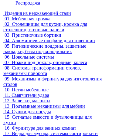
Распродажа
Изделия из нержавеющей стали
01.
Мебельная кромка
02.
Столешницы для кухни, кромка для
столешниц, стеновые панели
03.
Пристеночные бортики
04.
Алюминиевые профили для столешниц
05.
Гигиенические поддоны, защитные
накладки, базы под холодильник
06.
Цокольные системы
07.
Ножки под цоколь, опорные, колеса
08.
Системы трансформации столов,
механизмы поворота
09.
Механизмы и фурнитура для изготовления
столов
10.
Петли мебельные
11.
Смягчители удара
12.
Защелки, магниты
13.
Подъемные механизмы для мебели
14.
Сушки для посуды
15.
Сетчатые емкости и бутылочницы для
кухни
16.
Фурнитура для ванных комнат
17.
Ведра для мусора, системы сортировки и