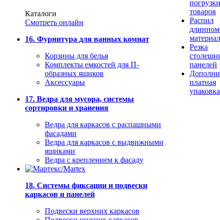
погрузк
товаров
Каталоги
Распил
Смотреть онлайн
длинном
материа
16. Фурнитура для ванных комнат
Резка
Корзины для белья
столешн
Комплекты емкостей для П-
панелей
образных ящиков
Дополни
Аксессуары
платная
упаковка
17. Ведра для мусора, системы
сортировки и хранения
Ведра для каркасов с распашными
фасадами
Ведра для каркасов с выдвижными
ящиками
Ведра с креплением к фасаду
18. Системы фиксации и подвески
каркасов и панелей
Подвески верхних каркасов
Подвески нижних каркасов