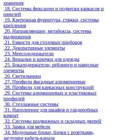
хранения
18.
Системы фиксации и подвески каркасов и
панелей
19.
Крепежная фурнитура, стяжки, системы
крепления
20.
Направляющие, метабоксы, системы
выдвижения
21.
Емкости для столовых приборов
22.
Декоративные элементы
23.
Менсолодержатели
24.
Вешалки и крючки для одежды
25.
Бокалодержатели, рейлинги и навесные
элементы
26.
Светильники
27.
Профили фасадные алюминиевые
28.
Профили для каркасных конструкций
29.
Системы алюминиевых и пластиковых
профилей
30.
Стеллажные системы
31.
Наполнение для шкафов и гардеробных
комнат
32.
Системы раздвижных и складных дверей
33.
Замки для мебели
34.
Модульные блоки, блоки с розетками,
заглушки кабель-канала