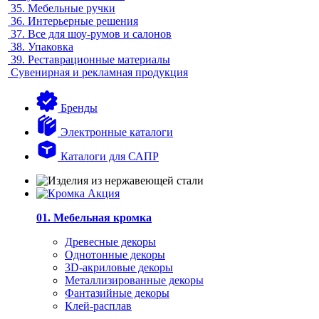
35.
Мебельные ручки
36.
Интерьерные решения
37.
Все для шоу-румов и салонов
38.
Упаковка
39.
Реставрационные материалы
Сувенирная и рекламная продукция
Бренды
Электронные каталоги
Каталоги для САПР
01. Мебельная кромка
Древесные декоры
Однотонные декоры
3D-акриловые декоры
Металлизированные декоры
Фантазийные декоры
Клей-расплав