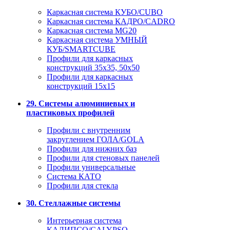
Каркасная система КУБО/CUBO
Каркасная система КАДРО/CADRO
Каркасная система MG20
Каркасная система УМНЫЙ
КУБ/SMARTCUBE
Профили для каркасных
конструкций 35x35, 50x50
Профили для каркасных
конструкций 15х15
29. Системы алюминиевых и
пластиковых профилей
Профили с внутренним
закруглением ГОЛА/GOLA
Профили для нижних баз
Профили для стеновых панелей
Профили универсальные
Система КАТО
Профили для стекла
30. Стеллажные системы
Интерьерная система
КАЛИПСО/CALYPSO