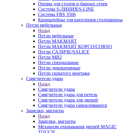
Опоры для столов и барных стоек
Система S-ЛИНИЯ/S-LINE
Система FBS 3506
Кронштейны для крепления столешницы
Петли мебельные
Назад
Петли мебельные
Петли MAKMART
Петли MAKMART КОРСО/CORSO
Петли САЛИЧЕ/SALICE
Петли MB2
Петли специальные
Петли декоративные
Петли скрытого монтажа
Смягчители удара
Назад
Смягчители удара
Смягчители удара для петель
Смягчители удара для дверей
Cмягчители удара самоклеящиеся
Защелки, магниты
Назад
Защелки, магниты
Механизм открывания дверей MAGIC
TOUCH