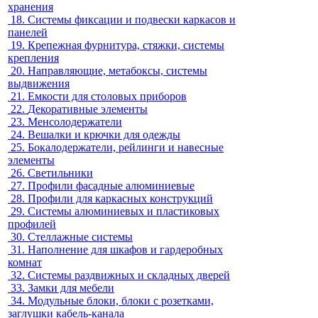
хранения
18.
Системы фиксации и подвески каркасов и
панелей
19.
Крепежная фурнитура, стяжки, системы
крепления
20.
Направляющие, метабоксы, системы
выдвижения
21.
Емкости для столовых приборов
22.
Декоративные элементы
23.
Менсолодержатели
24.
Вешалки и крючки для одежды
25.
Бокалодержатели, рейлинги и навесные
элементы
26.
Светильники
27.
Профили фасадные алюминиевые
28.
Профили для каркасных конструкций
29.
Системы алюминиевых и пластиковых
профилей
30.
Стеллажные системы
31.
Наполнение для шкафов и гардеробных
комнат
32.
Системы раздвижных и складных дверей
33.
Замки для мебели
34.
Модульные блоки, блоки с розетками,
заглушки кабель-канала