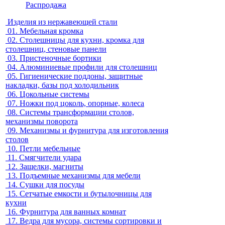
Распродажа
Изделия из нержавеющей стали
01.
Мебельная кромка
02.
Столешницы для кухни, кромка для
столешниц, стеновые панели
03.
Пристеночные бортики
04.
Алюминиевые профили для столешниц
05.
Гигиенические поддоны, защитные
накладки, базы под холодильник
06.
Цокольные системы
07.
Ножки под цоколь, опорные, колеса
08.
Системы трансформации столов,
механизмы поворота
09.
Механизмы и фурнитура для изготовления
столов
10.
Петли мебельные
11.
Смягчители удара
12.
Защелки, магниты
13.
Подъемные механизмы для мебели
14.
Сушки для посуды
15.
Сетчатые емкости и бутылочницы для
кухни
16.
Фурнитура для ванных комнат
17.
Ведра для мусора, системы сортировки и