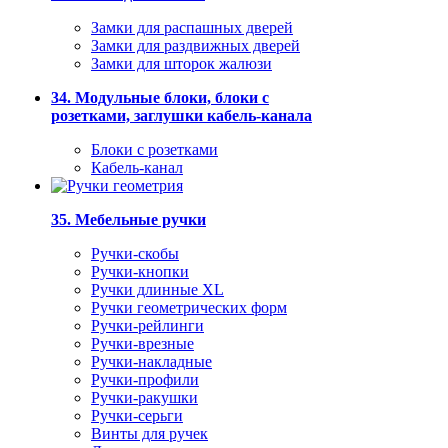
Замки для распашных дверей
Замки для раздвижных дверей
Замки для шторок жалюзи
34. Модульные блоки, блоки с
розетками, заглушки кабель-канала
Блоки с розетками
Кабель-канал
35. Мебельные ручки
Ручки-скобы
Ручки-кнопки
Ручки длинные XL
Ручки геометрических форм
Ручки-рейлинги
Ручки-врезные
Ручки-накладные
Ручки-профили
Ручки-ракушки
Ручки-серьги
Винты для ручек