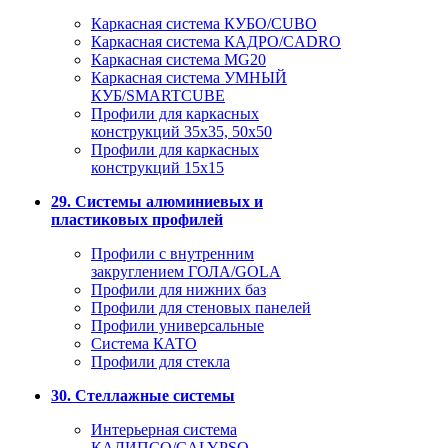
Каркасная система КУБО/CUBO
Каркасная система КАДРО/CADRO
Каркасная система MG20
Каркасная система УМНЫЙ
КУБ/SMARTCUBE
Профили для каркасных
конструкций 35x35, 50x50
Профили для каркасных
конструкций 15х15
29. Системы алюминиевых и
пластиковых профилей
Профили с внутренним
закруглением ГОЛА/GOLA
Профили для нижних баз
Профили для стеновых панелей
Профили универсальные
Система КАТО
Профили для стекла
30. Стеллажные системы
Интерьерная система
КАЛИПСО/CALYPSO