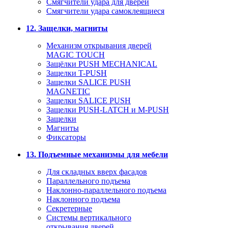
Смягчители удара для дверей
Cмягчители удара самоклеящиеся
12. Защелки, магниты
Механизм открывания дверей
MAGIC TOUCH
Защёлки PUSH MECHANICAL
Защелки T-PUSH
Защелки SALICE PUSH
MAGNETIC
Защелки SALICE PUSH
Защелки PUSH-LATCH и M-PUSH
Защелки
Магниты
Фиксаторы
13. Подъемные механизмы для мебели
Для складных вверх фасадов
Параллельного подъема
Наклонно-параллельного подъема
Наклонного подъема
Секретерные
Системы вертикального
открывания дверей