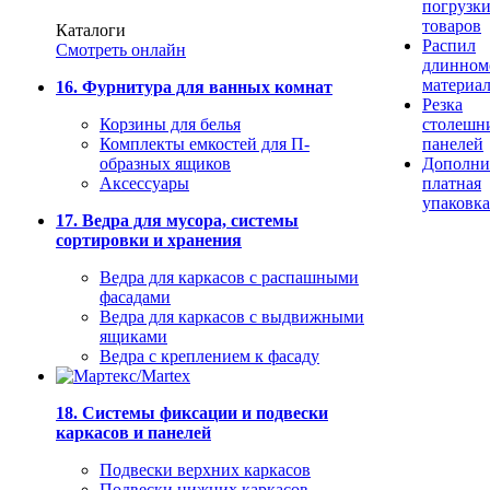
погрузк
товаров
Каталоги
Распил
Смотреть онлайн
длинном
материа
16. Фурнитура для ванных комнат
Резка
Корзины для белья
столешн
Комплекты емкостей для П-
панелей
образных ящиков
Дополни
Аксессуары
платная
упаковка
17. Ведра для мусора, системы
сортировки и хранения
Ведра для каркасов с распашными
фасадами
Ведра для каркасов с выдвижными
ящиками
Ведра с креплением к фасаду
18. Системы фиксации и подвески
каркасов и панелей
Подвески верхних каркасов
Подвески нижних каркасов