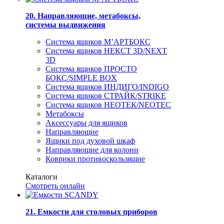
20. Направляющие, метабоксы,
системы выдвижения
Система ящиков М’АРТБОКС
Система ящиков НЕКСТ 3D/NEXT
3D
Система ящиков ПРОСТО
БОКС/SIMPLE BOX
Система ящиков ИНДИГО/INDIGO
Система ящиков СТРАЙК/STRIKE
Система ящиков НЕОТЕК/NEOTEC
Метабоксы
Аксессуары для ящиков
Направляющие
Ящики под духовой шкаф
Направляющие для колонн
Коврики противоскользящие
Каталоги
Смотреть онлайн
21. Емкости для столовых приборов