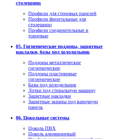
столешниц
Профили для стеновых панелей
Профили фронтальные для
столешниц
Профили соединительные и
торцевые
05. Гигиенические поддоны, защитные
накладки, базы под холодильник
Поддоны металлические
гигиенические
Поддоны пластиковые
гигиенические
Базы под холодильник
Лотки под стиральную машину
Защитные накладки
Защитные экраны под варочную
панель
06. Цокольные системы
Цоколь ПВХ
Цоколь алюминиевый