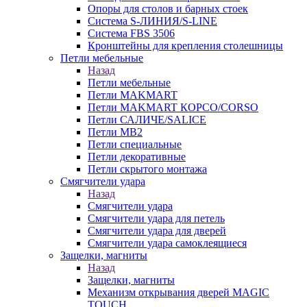
Опоры для столов и барных стоек
Система S-ЛИНИЯ/S-LINE
Система FBS 3506
Кронштейны для крепления столешницы
Петли мебельные
Назад
Петли мебельные
Петли MAKMART
Петли MAKMART КОРСО/CORSO
Петли САЛИЧЕ/SALICE
Петли MB2
Петли специальные
Петли декоративные
Петли скрытого монтажа
Смягчители удара
Назад
Смягчители удара
Смягчители удара для петель
Смягчители удара для дверей
Cмягчители удара самоклеящиеся
Защелки, магниты
Назад
Защелки, магниты
Механизм открывания дверей MAGIC
TOUCH