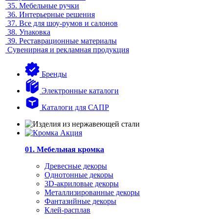
35.
Мебельные ручки
36.
Интерьерные решения
37.
Все для шоу-румов и салонов
38.
Упаковка
39.
Реставрационные материалы
Сувенирная и рекламная продукция
Бренды
Электронные каталоги
Каталоги для САПР
01. Мебельная кромка
Древесные декоры
Однотонные декоры
3D-акриловые декоры
Металлизированные декоры
Фантазийные декоры
Клей-расплав