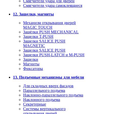
Смягчители удара для дверей
Cмягчители удара самоклеящиеся
12. Защелки, магниты
Механизм открывания дверей
MAGIC TOUCH
Защёлки PUSH MECHANICAL
Защелки T-PUSH
Защелки SALICE PUSH
MAGNETIC
Защелки SALICE PUSH
Защелки PUSH-LATCH и M-PUSH
Защелки
Магниты
Фиксаторы
13. Подъемные механизмы для мебели
Для складных вверх фасадов
Параллельного подъема
Наклонно-параллельного подъема
Наклонного подъема
Секретерные
Системы вертикального
открывания дверей