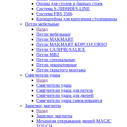
Опоры для столов и барных стоек
Система S-ЛИНИЯ/S-LINE
Система FBS 3506
Кронштейны для крепления столешницы
Петли мебельные
Назад
Петли мебельные
Петли MAKMART
Петли MAKMART КОРСО/CORSO
Петли САЛИЧЕ/SALICE
Петли MB2
Петли специальные
Петли декоративные
Петли скрытого монтажа
Смягчители удара
Назад
Смягчители удара
Смягчители удара для петель
Смягчители удара для дверей
Cмягчители удара самоклеящиеся
Защелки, магниты
Назад
Защелки, магниты
Механизм открывания дверей MAGIC
TOUCH