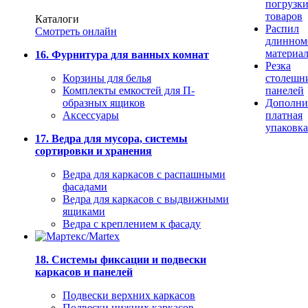
погрузк
товаров
Каталоги
Распил
Смотреть онлайн
длинном
материа
16. Фурнитура для ванных комнат
Резка
Корзины для белья
столешн
Комплекты емкостей для П-
панелей
образных ящиков
Дополни
Аксессуары
платная
упаковка
17. Ведра для мусора, системы
сортировки и хранения
Ведра для каркасов с распашными
фасадами
Ведра для каркасов с выдвижными
ящиками
Ведра с креплением к фасаду
18. Системы фиксации и подвески
каркасов и панелей
Подвески верхних каркасов
Подвески нижних каркасов