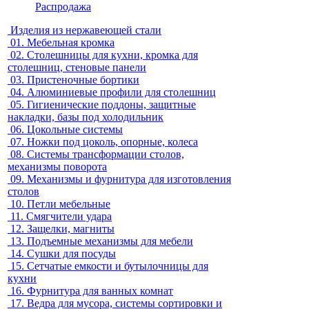
Распродажа
Изделия из нержавеющей стали
01.
Мебельная кромка
02.
Столешницы для кухни, кромка для
столешниц, стеновые панели
03.
Пристеночные бортики
04.
Алюминиевые профили для столешниц
05.
Гигиенические поддоны, защитные
накладки, базы под холодильник
06.
Цокольные системы
07.
Ножки под цоколь, опорные, колеса
08.
Системы трансформации столов,
механизмы поворота
09.
Механизмы и фурнитура для изготовления
столов
10.
Петли мебельные
11.
Смягчители удара
12.
Защелки, магниты
13.
Подъемные механизмы для мебели
14.
Сушки для посуды
15.
Сетчатые емкости и бутылочницы для
кухни
16.
Фурнитура для ванных комнат
17.
Ведра для мусора, системы сортировки и