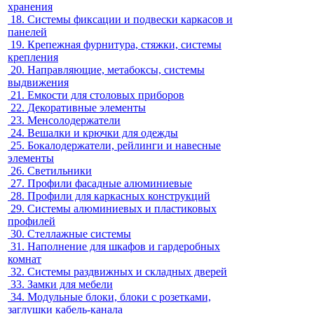
хранения
18.
Системы фиксации и подвески каркасов и
панелей
19.
Крепежная фурнитура, стяжки, системы
крепления
20.
Направляющие, метабоксы, системы
выдвижения
21.
Емкости для столовых приборов
22.
Декоративные элементы
23.
Менсолодержатели
24.
Вешалки и крючки для одежды
25.
Бокалодержатели, рейлинги и навесные
элементы
26.
Светильники
27.
Профили фасадные алюминиевые
28.
Профили для каркасных конструкций
29.
Системы алюминиевых и пластиковых
профилей
30.
Стеллажные системы
31.
Наполнение для шкафов и гардеробных
комнат
32.
Системы раздвижных и складных дверей
33.
Замки для мебели
34.
Модульные блоки, блоки с розетками,
заглушки кабель-канала