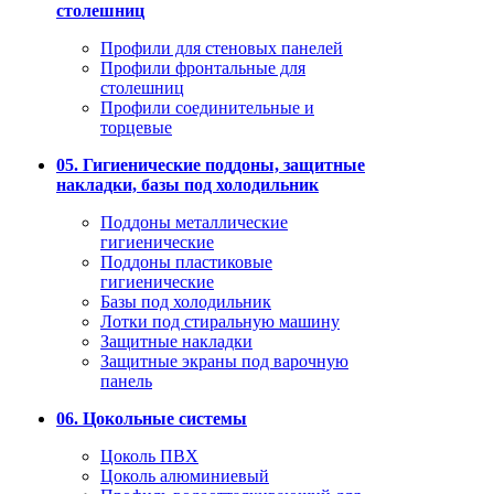
столешниц
Профили для стеновых панелей
Профили фронтальные для
столешниц
Профили соединительные и
торцевые
05. Гигиенические поддоны, защитные
накладки, базы под холодильник
Поддоны металлические
гигиенические
Поддоны пластиковые
гигиенические
Базы под холодильник
Лотки под стиральную машину
Защитные накладки
Защитные экраны под варочную
панель
06. Цокольные системы
Цоколь ПВХ
Цоколь алюминиевый