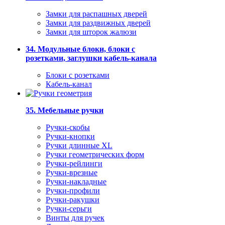
Замки для распашных дверей
Замки для раздвижных дверей
Замки для шторок жалюзи
34. Модульные блоки, блоки с
розетками, заглушки кабель-канала
Блоки с розетками
Кабель-канал
35. Мебельные ручки
Ручки-скобы
Ручки-кнопки
Ручки длинные XL
Ручки геометрических форм
Ручки-рейлинги
Ручки-врезные
Ручки-накладные
Ручки-профили
Ручки-ракушки
Ручки-серьги
Винты для ручек