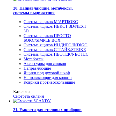
20. Направляющие, метабоксы,
системы выдвижения
Система ящиков М’АРТБОКС
Система ящиков НЕКСТ 3D/NEXT
3D
Система ящиков ПРОСТО
БОКС/SIMPLE BOX
Система ящиков ИНДИГО/INDIGO
Система ящиков СТРАЙК/STRIKE
Система ящиков НЕОТЕК/NEOTEC
Метабоксы
Аксессуары для ящиков
Направляющие
Ящики под духовой шкаф
Направляющие для колонн
Коврики противоскользящие
Каталоги
Смотреть онлайн
21. Емкости для столовых приборов