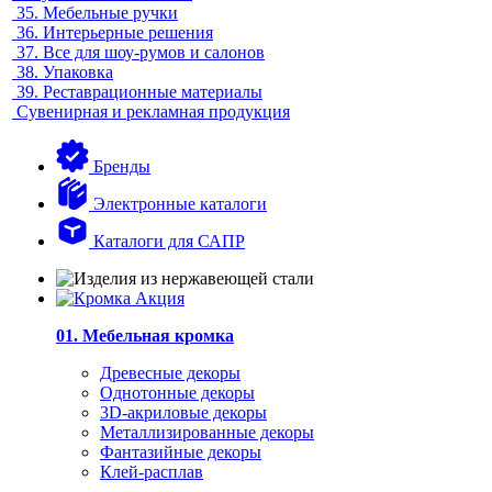
35.
Мебельные ручки
36.
Интерьерные решения
37.
Все для шоу-румов и салонов
38.
Упаковка
39.
Реставрационные материалы
Сувенирная и рекламная продукция
Бренды
Электронные каталоги
Каталоги для САПР
01. Мебельная кромка
Древесные декоры
Однотонные декоры
3D-акриловые декоры
Металлизированные декоры
Фантазийные декоры
Клей-расплав