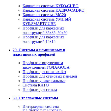
Каркасная система КУБО/CUBO
Каркасная система КАДРО/CADRO
Каркасная система MG20
Каркасная система УМНЫЙ
КУБ/SMARTCUBE
Профили для каркасных
конструкций 35x35, 50x50
Профили для каркасных
конструкций 15х15
29. Системы алюминиевых и
пластиковых профилей
Профили с внутренним
закруглением ГОЛА/GOLA
Профили для нижних баз
Профили для стеновых панелей
Профили универсальные
Система КАТО
Профили для стекла
30. Стеллажные системы
Интерьерная система
КАЛИПСО/CALYPSO