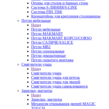
Опоры для столов и барных стоек
Система S-ЛИНИЯ/S-LINE
Система FBS 3506
Кронштейны для крепления столешницы
Петли мебельные
Назад
Петли мебельные
Петли MAKMART
Петли MAKMART КОРСО/CORSO
Петли САЛИЧЕ/SALICE
Петли MB2
Петли специальные
Петли декоративные
Петли скрытого монтажа
Смягчители удара
Назад
Смягчители удара
Смягчители удара для петель
Смягчители удара для дверей
Cмягчители удара самоклеящиеся
Защелки, магниты
Назад
Защелки, магниты
Механизм открывания дверей MAGIC
TOUCH