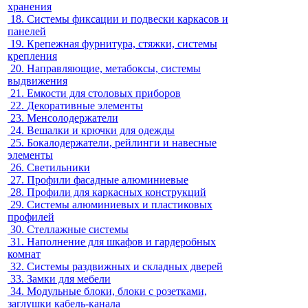
хранения
18.
Системы фиксации и подвески каркасов и
панелей
19.
Крепежная фурнитура, стяжки, системы
крепления
20.
Направляющие, метабоксы, системы
выдвижения
21.
Емкости для столовых приборов
22.
Декоративные элементы
23.
Менсолодержатели
24.
Вешалки и крючки для одежды
25.
Бокалодержатели, рейлинги и навесные
элементы
26.
Светильники
27.
Профили фасадные алюминиевые
28.
Профили для каркасных конструкций
29.
Системы алюминиевых и пластиковых
профилей
30.
Стеллажные системы
31.
Наполнение для шкафов и гардеробных
комнат
32.
Системы раздвижных и складных дверей
33.
Замки для мебели
34.
Модульные блоки, блоки с розетками,
заглушки кабель-канала