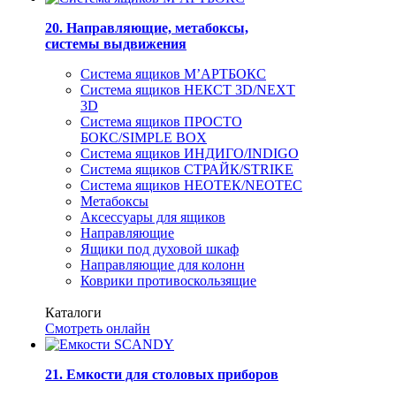
20. Направляющие, метабоксы,
системы выдвижения
Система ящиков М’АРТБОКС
Система ящиков НЕКСТ 3D/NEXT
3D
Система ящиков ПРОСТО
БОКС/SIMPLE BOX
Система ящиков ИНДИГО/INDIGO
Система ящиков СТРАЙК/STRIKE
Система ящиков НЕОТЕК/NEOTEC
Метабоксы
Аксессуары для ящиков
Направляющие
Ящики под духовой шкаф
Направляющие для колонн
Коврики противоскользящие
Каталоги
Смотреть онлайн
21. Емкости для столовых приборов