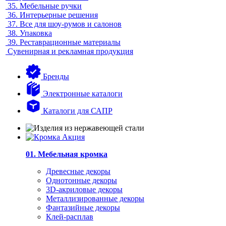
35.
Мебельные ручки
36.
Интерьерные решения
37.
Все для шоу-румов и салонов
38.
Упаковка
39.
Реставрационные материалы
Сувенирная и рекламная продукция
Бренды
Электронные каталоги
Каталоги для САПР
01. Мебельная кромка
Древесные декоры
Однотонные декоры
3D-акриловые декоры
Металлизированные декоры
Фантазийные декоры
Клей-расплав