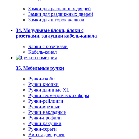
Замки для распашных дверей
Замки для раздвижных дверей
Замки для шторок жалюзи
34. Модульные блоки, блоки с
розетками, заглушки кабель-канала
Блоки с розетками
Кабель-канал
35. Мебельные ручки
Ручки-скобы
Ручки-кнопки
Ручки длинные XL
Ручки геометрических форм
Ручки-рейлинги
Ручки-врезные
Ручки-накладные
Ручки-профили
Ручки-ракушки
Ручки-серьги
Винты для ручек