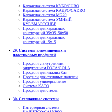
Каркасная система КУБО/CUBO
Каркасная система КАДРО/CADRO
Каркасная система MG20
Каркасная система УМНЫЙ
КУБ/SMARTCUBE
Профили для каркасных
конструкций 35x35, 50x50
Профили для каркасных
конструкций 15х15
29. Системы алюминиевых и
пластиковых профилей
Профили с внутренним
закруглением ГОЛА/GOLA
Профили для нижних баз
Профили для стеновых панелей
Профили универсальные
Система КАТО
Профили для стекла
30. Стеллажные системы
Интерьерная система
КАЛИПСО/CALYPSO