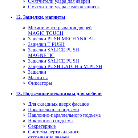
Смягчители удара для дверей
Cмягчители удара самоклеящиеся
12. Защелки, магниты
Механизм открывания дверей
MAGIC TOUCH
Защёлки PUSH MECHANICAL
Защелки T-PUSH
Защелки SALICE PUSH
MAGNETIC
Защелки SALICE PUSH
Защелки PUSH-LATCH и M-PUSH
Защелки
Магниты
Фиксаторы
13. Подъемные механизмы для мебели
Для складных вверх фасадов
Параллельного подъема
Наклонно-параллельного подъема
Наклонного подъема
Секретерные
Системы вертикального
открывания дверей