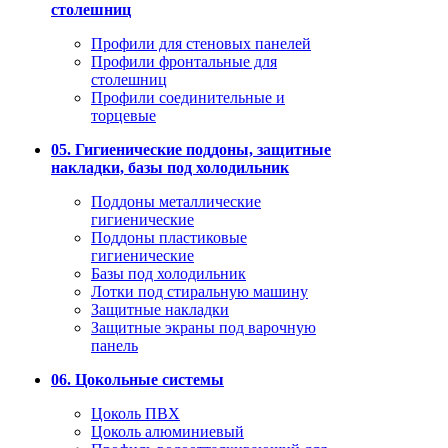
столешниц
Профили для стеновых панелей
Профили фронтальные для
столешниц
Профили соединительные и
торцевые
05. Гигиенические поддоны, защитные
накладки, базы под холодильник
Поддоны металлические
гигиенические
Поддоны пластиковые
гигиенические
Базы под холодильник
Лотки под стиральную машину
Защитные накладки
Защитные экраны под варочную
панель
06. Цокольные системы
Цоколь ПВХ
Цоколь алюминиевый