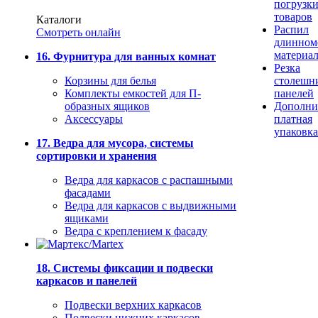
погрузк
товаров
Каталоги
Распил
Смотреть онлайн
длинном
материа
16. Фурнитура для ванных комнат
Резка
Корзины для белья
столешн
Комплекты емкостей для П-
панелей
образных ящиков
Дополни
Аксессуары
платная
упаковка
17. Ведра для мусора, системы
сортировки и хранения
Ведра для каркасов с распашными
фасадами
Ведра для каркасов с выдвижными
ящиками
Ведра с креплением к фасаду
18. Системы фиксации и подвески
каркасов и панелей
Подвески верхних каркасов
Подвески нижних каркасов