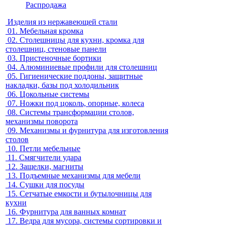
Распродажа
Изделия из нержавеющей стали
01.
Мебельная кромка
02.
Столешницы для кухни, кромка для
столешниц, стеновые панели
03.
Пристеночные бортики
04.
Алюминиевые профили для столешниц
05.
Гигиенические поддоны, защитные
накладки, базы под холодильник
06.
Цокольные системы
07.
Ножки под цоколь, опорные, колеса
08.
Системы трансформации столов,
механизмы поворота
09.
Механизмы и фурнитура для изготовления
столов
10.
Петли мебельные
11.
Смягчители удара
12.
Защелки, магниты
13.
Подъемные механизмы для мебели
14.
Сушки для посуды
15.
Сетчатые емкости и бутылочницы для
кухни
16.
Фурнитура для ванных комнат
17.
Ведра для мусора, системы сортировки и