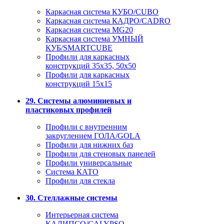
Каркасная система КУБО/CUBO
Каркасная система КАДРО/CADRO
Каркасная система MG20
Каркасная система УМНЫЙ
КУБ/SMARTCUBE
Профили для каркасных
конструкций 35x35, 50x50
Профили для каркасных
конструкций 15х15
29. Системы алюминиевых и
пластиковых профилей
Профили с внутренним
закруглением ГОЛА/GOLA
Профили для нижних баз
Профили для стеновых панелей
Профили универсальные
Система КАТО
Профили для стекла
30. Стеллажные системы
Интерьерная система
КАЛИПСО/CALYPSO