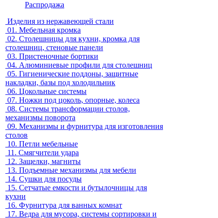
Распродажа
Изделия из нержавеющей стали
01.
Мебельная кромка
02.
Столешницы для кухни, кромка для
столешниц, стеновые панели
03.
Пристеночные бортики
04.
Алюминиевые профили для столешниц
05.
Гигиенические поддоны, защитные
накладки, базы под холодильник
06.
Цокольные системы
07.
Ножки под цоколь, опорные, колеса
08.
Системы трансформации столов,
механизмы поворота
09.
Механизмы и фурнитура для изготовления
столов
10.
Петли мебельные
11.
Смягчители удара
12.
Защелки, магниты
13.
Подъемные механизмы для мебели
14.
Сушки для посуды
15.
Сетчатые емкости и бутылочницы для
кухни
16.
Фурнитура для ванных комнат
17.
Ведра для мусора, системы сортировки и