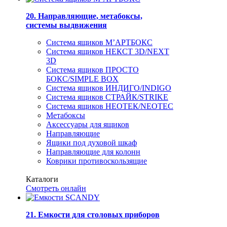
20. Направляющие, метабоксы,
системы выдвижения
Система ящиков М’АРТБОКС
Система ящиков НЕКСТ 3D/NEXT
3D
Система ящиков ПРОСТО
БОКС/SIMPLE BOX
Система ящиков ИНДИГО/INDIGO
Система ящиков СТРАЙК/STRIKE
Система ящиков НЕОТЕК/NEOTEC
Метабоксы
Аксессуары для ящиков
Направляющие
Ящики под духовой шкаф
Направляющие для колонн
Коврики противоскользящие
Каталоги
Смотреть онлайн
21. Емкости для столовых приборов