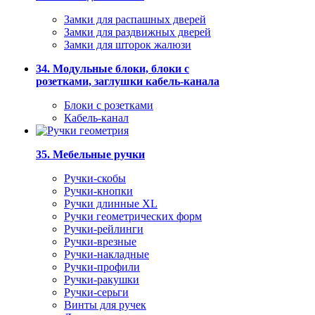
Замки для распашных дверей
Замки для раздвижных дверей
Замки для шторок жалюзи
34. Модульные блоки, блоки с
розетками, заглушки кабель-канала
Блоки с розетками
Кабель-канал
35. Мебельные ручки
Ручки-скобы
Ручки-кнопки
Ручки длинные XL
Ручки геометрических форм
Ручки-рейлинги
Ручки-врезные
Ручки-накладные
Ручки-профили
Ручки-ракушки
Ручки-серьги
Винты для ручек