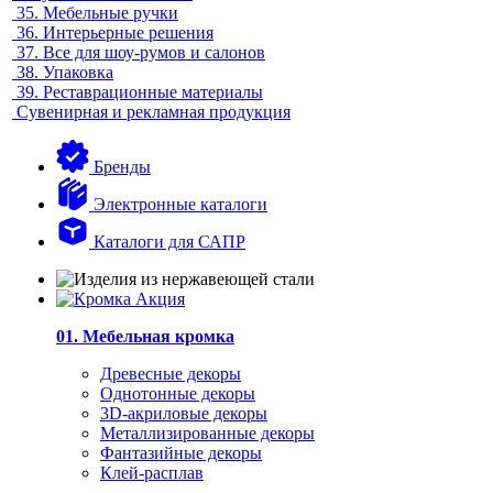
35.
Мебельные ручки
36.
Интерьерные решения
37.
Все для шоу-румов и салонов
38.
Упаковка
39.
Реставрационные материалы
Сувенирная и рекламная продукция
Бренды
Электронные каталоги
Каталоги для САПР
01. Мебельная кромка
Древесные декоры
Однотонные декоры
3D-акриловые декоры
Металлизированные декоры
Фантазийные декоры
Клей-расплав