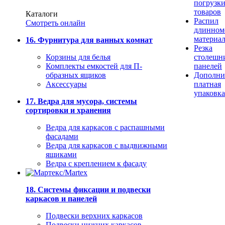
погрузк
товаров
Каталоги
Распил
Смотреть онлайн
длинном
материа
16. Фурнитура для ванных комнат
Резка
Корзины для белья
столешн
Комплекты емкостей для П-
панелей
образных ящиков
Дополни
Аксессуары
платная
упаковка
17. Ведра для мусора, системы
сортировки и хранения
Ведра для каркасов с распашными
фасадами
Ведра для каркасов с выдвижными
ящиками
Ведра с креплением к фасаду
18. Системы фиксации и подвески
каркасов и панелей
Подвески верхних каркасов
Подвески нижних каркасов