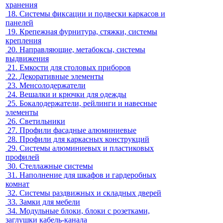
хранения
18.
Системы фиксации и подвески каркасов и
панелей
19.
Крепежная фурнитура, стяжки, системы
крепления
20.
Направляющие, метабоксы, системы
выдвижения
21.
Емкости для столовых приборов
22.
Декоративные элементы
23.
Менсолодержатели
24.
Вешалки и крючки для одежды
25.
Бокалодержатели, рейлинги и навесные
элементы
26.
Светильники
27.
Профили фасадные алюминиевые
28.
Профили для каркасных конструкций
29.
Системы алюминиевых и пластиковых
профилей
30.
Стеллажные системы
31.
Наполнение для шкафов и гардеробных
комнат
32.
Системы раздвижных и складных дверей
33.
Замки для мебели
34.
Модульные блоки, блоки с розетками,
заглушки кабель-канала