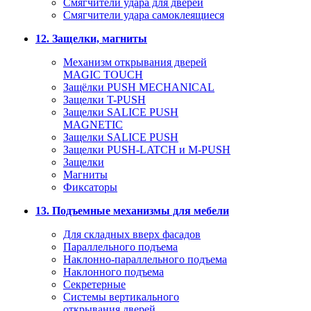
Смягчители удара для дверей
Cмягчители удара самоклеящиеся
12. Защелки, магниты
Механизм открывания дверей
MAGIC TOUCH
Защёлки PUSH MECHANICAL
Защелки T-PUSH
Защелки SALICE PUSH
MAGNETIC
Защелки SALICE PUSH
Защелки PUSH-LATCH и M-PUSH
Защелки
Магниты
Фиксаторы
13. Подъемные механизмы для мебели
Для складных вверх фасадов
Параллельного подъема
Наклонно-параллельного подъема
Наклонного подъема
Секретерные
Системы вертикального
открывания дверей