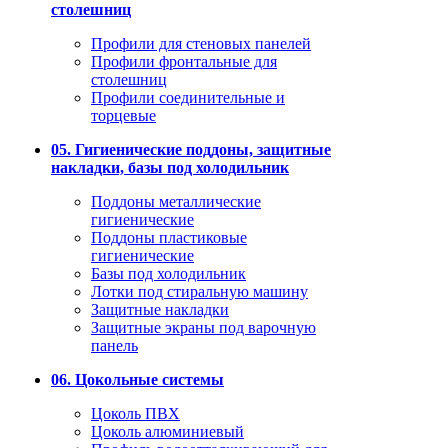
столешниц
Профили для стеновых панелей
Профили фронтальные для
столешниц
Профили соединительные и
торцевые
05. Гигиенические поддоны, защитные
накладки, базы под холодильник
Поддоны металлические
гигиенические
Поддоны пластиковые
гигиенические
Базы под холодильник
Лотки под стиральную машину
Защитные накладки
Защитные экраны под варочную
панель
06. Цокольные системы
Цоколь ПВХ
Цоколь алюминиевый