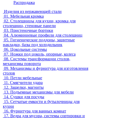
Распродажа
Изделия из нержавеющей стали
01.
Мебельная кромка
02.
Столешницы для кухни, кромка для
столешниц, стеновые панели
03.
Пристеночные бортики
04.
Алюминиевые профили для столешниц
05.
Гигиенические поддоны, защитные
накладки, базы под холодильник
06.
Цокольные системы
07.
Ножки под цоколь, опорные, колеса
08.
Системы трансформации столов,
механизмы поворота
09.
Механизмы и фурнитура для изготовления
столов
10.
Петли мебельные
11.
Смягчители удара
12.
Защелки, магниты
13.
Подъемные механизмы для мебели
14.
Сушки для посуды
15.
Сетчатые емкости и бутылочницы для
кухни
16.
Фурнитура для ванных комнат
17.
Ведра для мусора, системы сортировки и