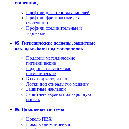
столешниц
Профили для стеновых панелей
Профили фронтальные для
столешниц
Профили соединительные и
торцевые
05. Гигиенические поддоны, защитные
накладки, базы под холодильник
Поддоны металлические
гигиенические
Поддоны пластиковые
гигиенические
Базы под холодильник
Лотки под стиральную машину
Защитные накладки
Защитные экраны под варочную
панель
06. Цокольные системы
Цоколь ПВХ
Цоколь алюминиевый