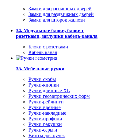
Замки для распашных дверей
Замки для раздвижных дверей
Замки для шторок жалюзи
34. Модульные блоки, блоки с
розетками, заглушки кабель-канала
Блоки с розетками
Кабель-канал
35. Мебельные ручки
Ручки-скобы
Ручки-кнопки
Ручки длинные XL
Ручки геометрических форм
Ручки-рейлинги
Ручки-врезные
Ручки-накладные
Ручки-профили
Ручки-ракушки
Ручки-серьги
Винты для ручек