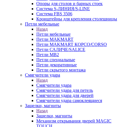
Опоры для столов и барных стоек
Система S-ЛИНИЯ/S-LINE
Система FBS 3506
Кронштейны для крепления столешницы
Петли мебельные
Назад
Петли мебельные
Петли MAKMART
Петли MAKMART КОРСО/CORSO
Петли САЛИЧЕ/SALICE
Петли MB2
Петли специальные
Петли декоративные
Петли скрытого монтажа
Смягчители удара
Назад
Смягчители удара
Смягчители удара для петель
Смягчители удара для дверей
Cмягчители удара самоклеящиеся
Защелки, магниты
Назад
Защелки, магниты
Механизм открывания дверей MAGIC
TOUCH