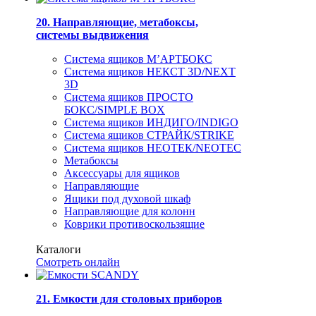
20. Направляющие, метабоксы,
системы выдвижения
Система ящиков М’АРТБОКС
Система ящиков НЕКСТ 3D/NEXT
3D
Система ящиков ПРОСТО
БОКС/SIMPLE BOX
Система ящиков ИНДИГО/INDIGO
Система ящиков СТРАЙК/STRIKE
Система ящиков НЕОТЕК/NEOTEC
Метабоксы
Аксессуары для ящиков
Направляющие
Ящики под духовой шкаф
Направляющие для колонн
Коврики противоскользящие
Каталоги
Смотреть онлайн
21. Емкости для столовых приборов