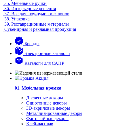
35.
Мебельные ручки
36.
Интерьерные решения
37.
Все для шоу-румов и салонов
38.
Упаковка
39.
Реставрационные материалы
Сувенирная и рекламная продукция
Бренды
Электронные каталоги
Каталоги для САПР
01. Мебельная кромка
Древесные декоры
Однотонные декоры
3D-акриловые декоры
Металлизированные декоры
Фантазийные декоры
Клей-расплав