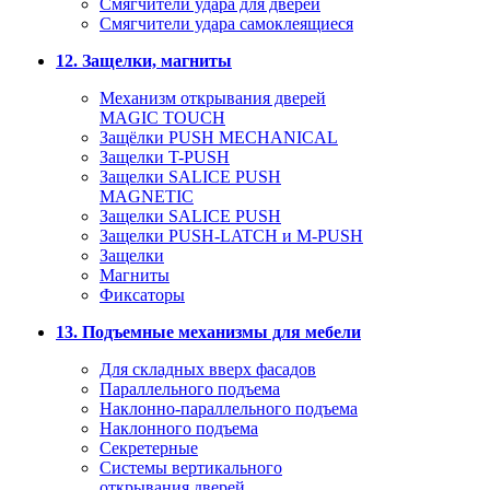
Смягчители удара для дверей
Cмягчители удара самоклеящиеся
12. Защелки, магниты
Механизм открывания дверей
MAGIC TOUCH
Защёлки PUSH MECHANICAL
Защелки T-PUSH
Защелки SALICE PUSH
MAGNETIC
Защелки SALICE PUSH
Защелки PUSH-LATCH и M-PUSH
Защелки
Магниты
Фиксаторы
13. Подъемные механизмы для мебели
Для складных вверх фасадов
Параллельного подъема
Наклонно-параллельного подъема
Наклонного подъема
Секретерные
Системы вертикального
открывания дверей