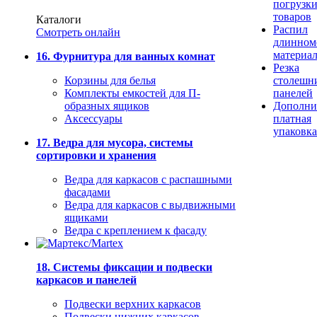
погрузк
товаров
Каталоги
Распил
Смотреть онлайн
длинном
материа
16. Фурнитура для ванных комнат
Резка
Корзины для белья
столешн
Комплекты емкостей для П-
панелей
образных ящиков
Дополни
Аксессуары
платная
упаковка
17. Ведра для мусора, системы
сортировки и хранения
Ведра для каркасов с распашными
фасадами
Ведра для каркасов с выдвижными
ящиками
Ведра с креплением к фасаду
18. Системы фиксации и подвески
каркасов и панелей
Подвески верхних каркасов
Подвески нижних каркасов