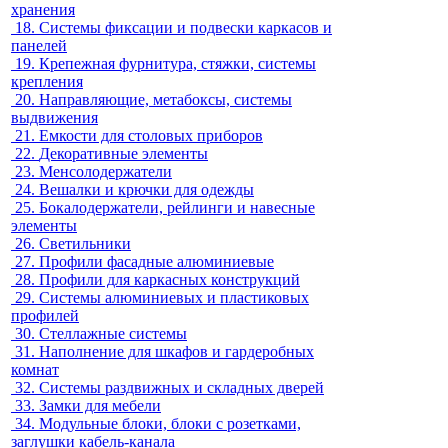
хранения
18.
Системы фиксации и подвески каркасов и
панелей
19.
Крепежная фурнитура, стяжки, системы
крепления
20.
Направляющие, метабоксы, системы
выдвижения
21.
Емкости для столовых приборов
22.
Декоративные элементы
23.
Менсолодержатели
24.
Вешалки и крючки для одежды
25.
Бокалодержатели, рейлинги и навесные
элементы
26.
Светильники
27.
Профили фасадные алюминиевые
28.
Профили для каркасных конструкций
29.
Системы алюминиевых и пластиковых
профилей
30.
Стеллажные системы
31.
Наполнение для шкафов и гардеробных
комнат
32.
Системы раздвижных и складных дверей
33.
Замки для мебели
34.
Модульные блоки, блоки с розетками,
заглушки кабель-канала