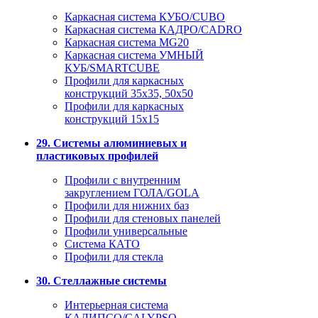
Каркасная система КУБО/CUBO
Каркасная система КАДРО/CADRO
Каркасная система MG20
Каркасная система УМНЫЙ
КУБ/SMARTCUBE
Профили для каркасных
конструкций 35x35, 50x50
Профили для каркасных
конструкций 15х15
29. Системы алюминиевых и
пластиковых профилей
Профили с внутренним
закруглением ГОЛА/GOLA
Профили для нижних баз
Профили для стеновых панелей
Профили универсальные
Система КАТО
Профили для стекла
30. Стеллажные системы
Интерьерная система
КАЛИПСО/CALYPSO