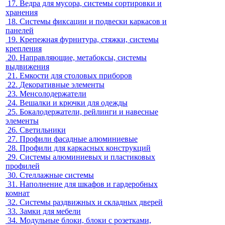
17.
Ведра для мусора, системы сортировки и
хранения
18.
Системы фиксации и подвески каркасов и
панелей
19.
Крепежная фурнитура, стяжки, системы
крепления
20.
Направляющие, метабоксы, системы
выдвижения
21.
Емкости для столовых приборов
22.
Декоративные элементы
23.
Менсолодержатели
24.
Вешалки и крючки для одежды
25.
Бокалодержатели, рейлинги и навесные
элементы
26.
Светильники
27.
Профили фасадные алюминиевые
28.
Профили для каркасных конструкций
29.
Системы алюминиевых и пластиковых
профилей
30.
Стеллажные системы
31.
Наполнение для шкафов и гардеробных
комнат
32.
Системы раздвижных и складных дверей
33.
Замки для мебели
34.
Модульные блоки, блоки с розетками,