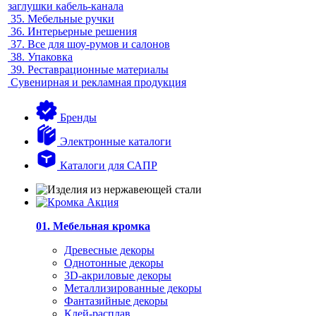
заглушки кабель-канала
35.
Мебельные ручки
36.
Интерьерные решения
37.
Все для шоу-румов и салонов
38.
Упаковка
39.
Реставрационные материалы
Сувенирная и рекламная продукция
Бренды
Электронные каталоги
Каталоги для САПР
01. Мебельная кромка
Древесные декоры
Однотонные декоры
3D-акриловые декоры
Металлизированные декоры
Фантазийные декоры
Клей-расплав