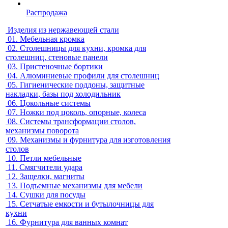
Распродажа
Изделия из нержавеющей стали
01.
Мебельная кромка
02.
Столешницы для кухни, кромка для
столешниц, стеновые панели
03.
Пристеночные бортики
04.
Алюминиевые профили для столешниц
05.
Гигиенические поддоны, защитные
накладки, базы под холодильник
06.
Цокольные системы
07.
Ножки под цоколь, опорные, колеса
08.
Системы трансформации столов,
механизмы поворота
09.
Механизмы и фурнитура для изготовления
столов
10.
Петли мебельные
11.
Смягчители удара
12.
Защелки, магниты
13.
Подъемные механизмы для мебели
14.
Сушки для посуды
15.
Сетчатые емкости и бутылочницы для
кухни
16.
Фурнитура для ванных комнат