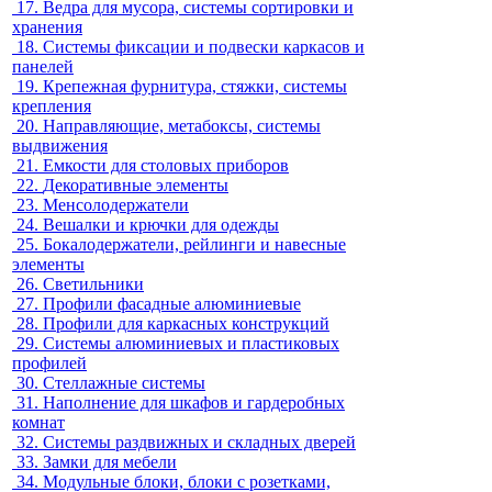
17.
Ведра для мусора, системы сортировки и
хранения
18.
Системы фиксации и подвески каркасов и
панелей
19.
Крепежная фурнитура, стяжки, системы
крепления
20.
Направляющие, метабоксы, системы
выдвижения
21.
Емкости для столовых приборов
22.
Декоративные элементы
23.
Менсолодержатели
24.
Вешалки и крючки для одежды
25.
Бокалодержатели, рейлинги и навесные
элементы
26.
Светильники
27.
Профили фасадные алюминиевые
28.
Профили для каркасных конструкций
29.
Системы алюминиевых и пластиковых
профилей
30.
Стеллажные системы
31.
Наполнение для шкафов и гардеробных
комнат
32.
Системы раздвижных и складных дверей
33.
Замки для мебели
34.
Модульные блоки, блоки с розетками,