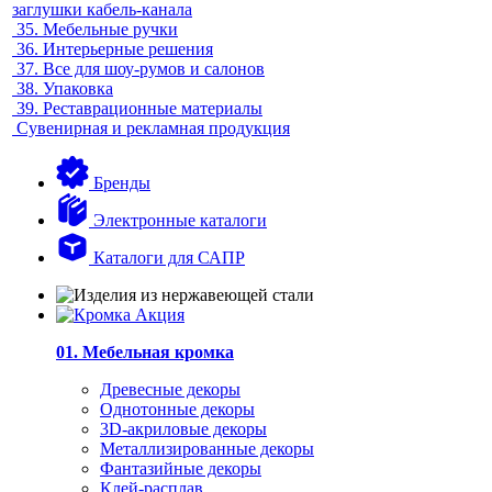
заглушки кабель-канала
35.
Мебельные ручки
36.
Интерьерные решения
37.
Все для шоу-румов и салонов
38.
Упаковка
39.
Реставрационные материалы
Сувенирная и рекламная продукция
Бренды
Электронные каталоги
Каталоги для САПР
01. Мебельная кромка
Древесные декоры
Однотонные декоры
3D-акриловые декоры
Металлизированные декоры
Фантазийные декоры
Клей-расплав