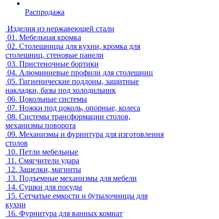
Распродажа
Изделия из нержавеющей стали
01.
Мебельная кромка
02.
Столешницы для кухни, кромка для
столешниц, стеновые панели
03.
Пристеночные бортики
04.
Алюминиевые профили для столешниц
05.
Гигиенические поддоны, защитные
накладки, базы под холодильник
06.
Цокольные системы
07.
Ножки под цоколь, опорные, колеса
08.
Системы трансформации столов,
механизмы поворота
09.
Механизмы и фурнитура для изготовления
столов
10.
Петли мебельные
11.
Смягчители удара
12.
Защелки, магниты
13.
Подъемные механизмы для мебели
14.
Сушки для посуды
15.
Сетчатые емкости и бутылочницы для
кухни
16.
Фурнитура для ванных комнат